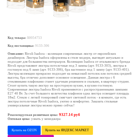
Код товара:
Б0054753
Код поставщика:
9133-306
Описание:
Rivoli Isadora - коллекция современных люстр от европейских
дизайнеров. Люстры Isadora оформлены в стиле модерн, выглядят актуально и
подходят для большинства интерьеров. Коллекцию Isadora от итальянского бренда
Rivoli представляют люстры потолочные под 3 лампы (арт. 9133-303), люстры в
гостиную под 6 ламп (арт. 9133-306), бра настенное под 1 лампу (арт. 9133-401).
Люстры коллекции прекрасно подходят на невысокий потолок или потолок средней
высоты, бра отлично дополняет основное освещение. Данная люстра с 6
стеклянными плафонами станет удачным решением в спальню, в квартиру-студию.
Стоит купить такую люстру на просторную кухню, в кухню-гостиную.
Современные люстры Isadora Rivoli применяются с распространенными лампами
Е27 40 Вт. За счет большого количества плафонов одна люстра освещает площадь
18м2. Стекло с легкой тонировкой смягчает световой поток - в комнате, где есть
люстры потолочные Rivoli Isadora, уютно и комфортно. Заказать стильные
универсальные люстры можно прямо сейчас!
9327.14 руб
Рекомендуемая розничная цена:
Оптовая цена:
узнать у менеджера
Купить на OZON
Купить на ЯНДЕКС МАРКЕТ