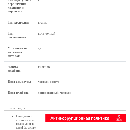
Температурные
-
ограничения
хранения и
перевозки
Тип крепления
планка
Тип
потолочный
светильника
Установка на
да
натяжной
потолок
Форма
цилиндр
плафона
Цвет арматуры
черный; золото
Цвет плафона
тонированный; черный
Назад в раздел
Ежедневно
обновляемый
прайс-лист в
excel формате