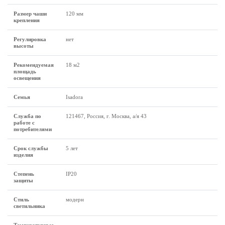
Размер чаши
120 мм
крепления
Регулировка
нет
высоты
Рекомендуемая
18 м2
площадь
освещения
Семья
Isadora
Служба по
121467, Россия, г. Москва, а/я 43
работе с
потребителями
Срок службы
5 лет
изделия
Степень
IP20
защиты
Стиль
модерн
светильника