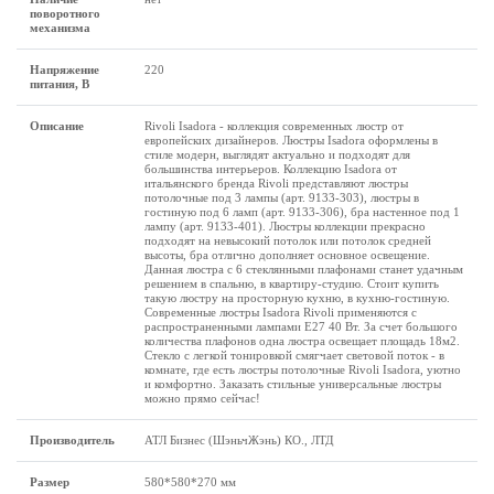
поворотного
механизма
Напряжение
220
питания, В
Описание
Rivoli Isadora - коллекция современных люстр от
европейских дизайнеров. Люстры Isadora оформлены в
стиле модерн, выглядят актуально и подходят для
большинства интерьеров. Коллекцию Isadora от
итальянского бренда Rivoli представляют люстры
потолочные под 3 лампы (арт. 9133-303), люстры в
гостиную под 6 ламп (арт. 9133-306), бра настенное под 1
лампу (арт. 9133-401). Люстры коллекции прекрасно
подходят на невысокий потолок или потолок средней
высоты, бра отлично дополняет основное освещение.
Данная люстра с 6 стеклянными плафонами станет удачным
решением в спальню, в квартиру-студию. Стоит купить
такую люстру на просторную кухню, в кухню-гостиную.
Современные люстры Isadora Rivoli применяются с
распространенными лампами Е27 40 Вт. За счет большого
количества плафонов одна люстра освещает площадь 18м2.
Стекло с легкой тонировкой смягчает световой поток - в
комнате, где есть люстры потолочные Rivoli Isadora, уютно
и комфортно. Заказать стильные универсальные люстры
можно прямо сейчас!
Производитель
АТЛ Бизнес (ШэньчЖэнь) КО., ЛТД
Размеp
580*580*270 мм