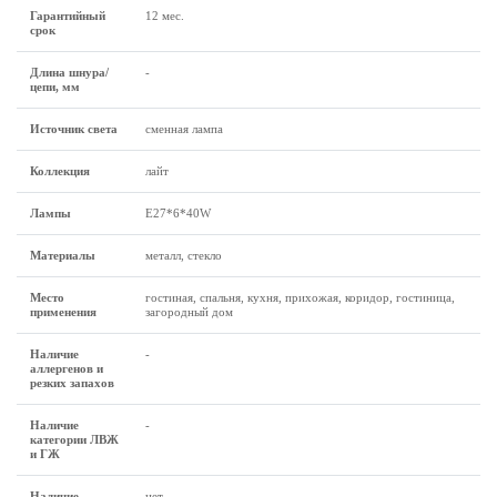
Гарантийный
12 мес.
срок
Длина шнура/
-
цепи, мм
Источник света
сменная лампа
Коллекция
лайт
Лампы
Е27*6*40W
Материалы
металл, стекло
Место
гостиная, спальня, кухня, прихожая, коридор, гостиница,
применения
загородный дом
Наличие
-
аллергенов и
резких запахов
Наличие
-
категории ЛВЖ
и ГЖ
Наличие
нет