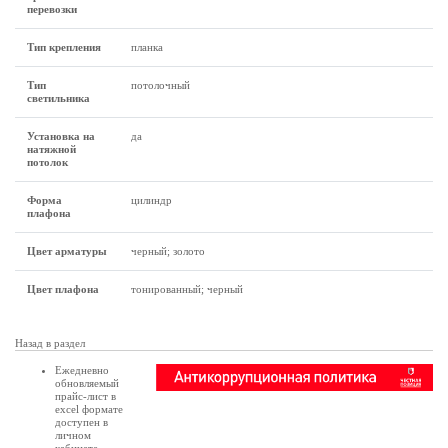
перевозки
Тип крепления
планка
Тип
потолочный
светильника
Установка на
да
натяжной
потолок
Форма
цилиндр
плафона
Цвет арматуры
черный; золото
Цвет плафона
тонированный; черный
Назад в раздел
Ежедневно
обновляемый
прайс-лист в
excel формате
доступен в
личном