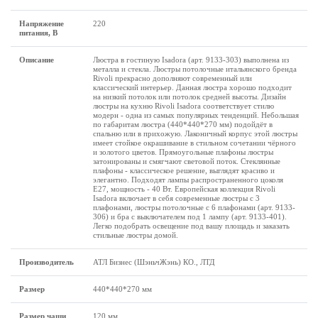
Напряжение
220
питания, В
Описание
Люстра в гостиную Isadora (арт. 9133-303) выполнена из
металла и стекла. Люстры потолочные итальянского бренда
Rivoli прекрасно дополняют современный или
классический интерьер. Данная люстра хорошо подходит
на низкий потолок или потолок средней высоты. Дизайн
люстры на кухню Rivoli Isadora соответствует стилю
модерн - одна из самых популярных тенденций. Небольшая
по габаритам люстра (440*440*270 мм) подойдёт в
спальню или в прихожую. Лаконичный корпус этой люстры
имеет стойкое окрашивание в стильном сочетании чёрного
и золотого цветов. Прямоугольные плафоны люстры
затонированы и смягчают световой поток. Стеклянные
плафоны - классическое решение, выглядят красиво и
элегантно. Подходят лампы распространенного цоколя
Е27, мощность - 40 Вт. Европейская коллекция Rivoli
Isadora включает в себя современные люстры с 3
плафонами, люстры потолочные с 6 плафонами (арт. 9133-
306) и бра с выключателем под 1 лампу (арт. 9133-401).
Легко подобрать освещение под вашу площадь и заказать
стильные люстры домой.
Производитель
АТЛ Бизнес (ШэньчЖэнь) КО., ЛТД
Размеp
440*440*270 мм
Размер чаши
120 мм