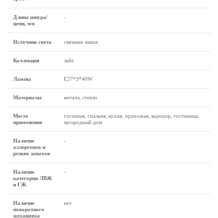
Длина шнура/
-
цепи, мм
Источник света
сменная лампа
Коллекция
лайт
Лампы
Е27*3*40W
Материалы
металл, стекло
Место
гостиная, спальня, кухня, прихожая, коридор, гостиница,
применения
загородный дом
Наличие
-
аллергенов и
резких запахов
Наличие
-
категории ЛВЖ
и ГЖ
Наличие
нет
поворотного
механизма