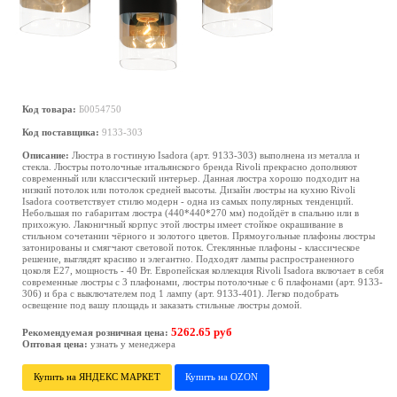
Код товара:
Б0054750
Код поставщика:
9133-303
Описание:
Люстра в гостиную Isadora (арт. 9133-303) выполнена из металла и
стекла. Люстры потолочные итальянского бренда Rivoli прекрасно дополняют
современный или классический интерьер. Данная люстра хорошо подходит на
низкий потолок или потолок средней высоты. Дизайн люстры на кухню Rivoli
Isadora соответствует стилю модерн - одна из самых популярных тенденций.
Небольшая по габаритам люстра (440*440*270 мм) подойдёт в спальню или в
прихожую. Лаконичный корпус этой люстры имеет стойкое окрашивание в
стильном сочетании чёрного и золотого цветов. Прямоугольные плафоны люстры
затонированы и смягчают световой поток. Стеклянные плафоны - классическое
решение, выглядят красиво и элегантно. Подходят лампы распространенного
цоколя Е27, мощность - 40 Вт. Европейская коллекция Rivoli Isadora включает в себя
современные люстры с 3 плафонами, люстры потолочные с 6 плафонами (арт. 9133-
306) и бра с выключателем под 1 лампу (арт. 9133-401). Легко подобрать
освещение под вашу площадь и заказать стильные люстры домой.
5262.65 руб
Рекомендуемая розничная цена:
Оптовая цена:
узнать у менеджера
Купить на ЯНДЕКС МАРКЕТ
Купить на OZON