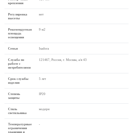
крепления
Регулировка
нет
высоты
Рекомендуемая
9 м2
площадь
освещения
Семья
Isadora
Служба по
121467, Россия, г. Москва, а/я 43
работе с
потребителями
Срок службы
5 лет
изделия
Степень
IP20
защиты
Стиль
модерн
светильника
Температурные
-
ограничения
хранения и