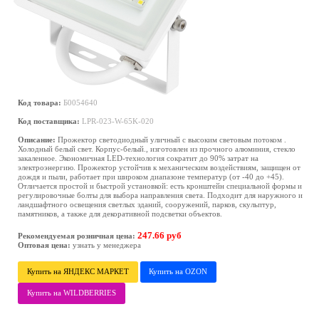
Код товара:
Б0054640
Код поставщика:
LPR-023-W-65K-020
Описание:
Прожектор светодиодный уличный с высоким световым потоком .
Холодный белый свет. Корпус-белый., изготовлен из прочного алюминия, стекло
закаленное. Экономичная LED-технология сократит до 90% затрат на
электроэнергию. Прожектор устойчив к механическим воздействиям, защищен от
дождя и пыли, работает при широком диапазоне температур (от -40 до +45).
Отличается простой и быстрой установкой: есть кронштейн специальной формы и
регулировочные болты для выбора направления света. Подходит для наружного и
ландшафтного освещения светлых зданий, сооружений, парков, скульптур,
памятников, а также для декоративной подсветки объектов.
247.66 руб
Рекомендуемая розничная цена:
Оптовая цена:
узнать у менеджера
Купить на ЯНДЕКС МАРКЕТ
Купить на OZON
Купить на WILDBERRIES