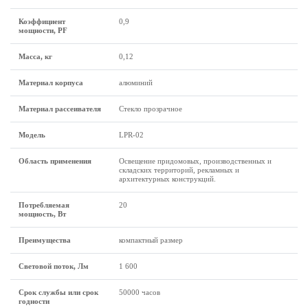
Коэффициент
0,9
мощности, PF
Масса, кг
0,12
Материал корпуса
алюминий
Материал рассеивателя
Стекло прозрачное
Модель
LPR-02
Область применения
Освещение придомовых, производственных и
складских территорий, рекламных и
архитектурных конструкций.
Потребляемая
20
мощность, Вт
Преимущества
компактный размер
Световой поток, Лм
1 600
Срок службы или срок
50000 часов
годности