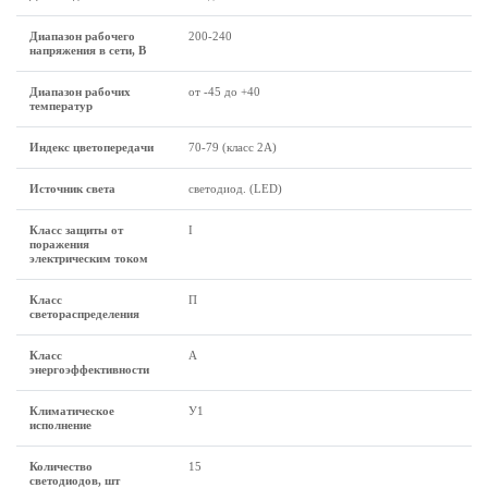
Диапазон рабочего
200-240
напряжения в сети, В
Диапазон рабочих
от -45 до +40
температур
Индекс цветопередачи
70-79 (класс 2A)
Источник света
светодиод. (LED)
Класс защиты от
I
поражения
электрическим током
Класс
П
светораспределения
Класс
A
энергоэффективности
Климатическое
У1
исполнение
Количество
15
светодиодов, шт