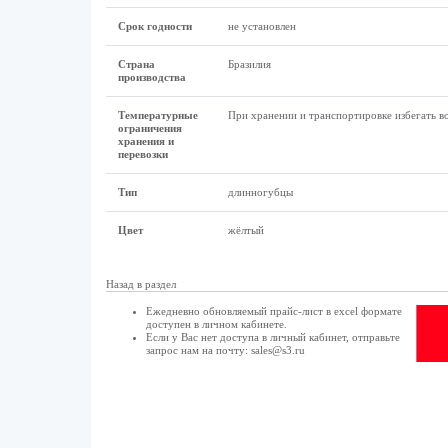
Срок годности
не установлен
Страна
Бразилия
производства
Температурные
При хранении и транспортировке избегать в
ограничения
хранения и
перевозки
Тип
длинногубцы
Цвет
жёлтый
Назад в раздел
Ежедневно обновляемый прайс-лист в excel формате
доступен в
личном кабинете
.
Если у Вас нет доступа в
личный кабинет
, отправьте
запрос нам на почту:
sales@s3.ru