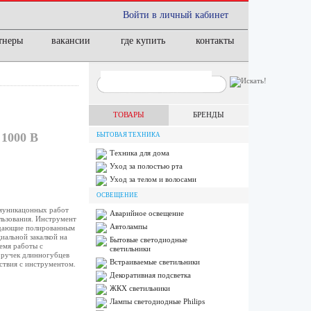
Войти в личный кабинет
тнеры
вакансии
где купить
контакты
ТОВАРЫ
БРЕНДЫ
000 В
БЫТОВАЯ ТЕХНИКА
Техника для дома
Уход за полостью рта
Уход за телом и волосами
ОСВЕЩЕНИЕ
ммуникацонных работ
Аварийное освещение
льзования. Инструмент
Автолампы
адающие полированным
иальной закалкой на
Бытовые светодиодные
емя работы с
светильники
 ручек длинногубцев
Встраиваемые светильники
ствия с инструментом.
Декоративная подсветка
ЖКХ светильники
Лампы cветодиодные Philips