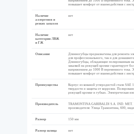
напряжением до 1000 В переменного тока. Э
повышает комфорт от взаимодействия с инст
Наличие
нет
аллергенов и
резких запахов
Наличие
нет
категории ЛВЖ
и ГЖ
Описание
Длинногубцы предназначены для ремонта эле
для профессионального, так и для домашнего
Длинногубцы, обладающие полированным шарн
закалкой на режущей кромке гарантирует бол
напряжением до 1000 В переменного тока. Э
повышает комфорт от взаимодействия с инст
Преимущества
Корпус из кованой углеродистой стали SAE 
твердости и защиты от коррозии. Полирован
режущей кромке и губках. Электрическая изо
Производитель
TRAMONTINA GARIBALDI S.A. IND. MET. Ru
производителя: Улица Трамонтина, 600, инд
Размеp
150 мм
Размер шлица
нет