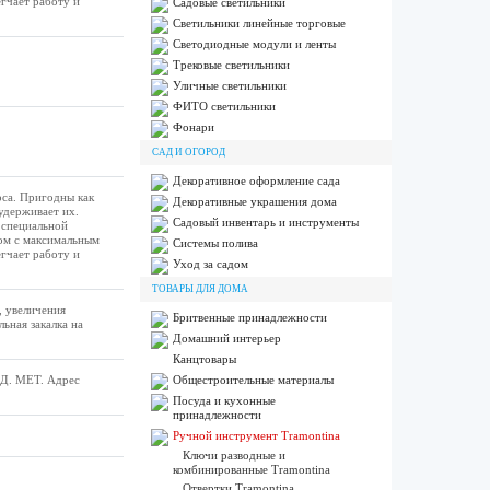
гчает работу и
Садовые светильники
Светильники линейные торговые
Светодиодные модули и ленты
Трековые светильники
Уличные светильники
ФИТО светильники
Фонари
САД И ОГОРОД
Декоративное оформление сада
оса. Пригодны как
Декоративные украшения дома
удерживает их.
Садовый инвентарь и инструменты
 специальной
вом с максимальным
Системы полива
гчает работу и
Уход за садом
ТОВАРЫ ДЛЯ ДОМА
, увеличения
Бритвенные принадлежности
ьная закалка на
Домашний интерьер
Канцтовары
Д. МЕТ. Адрес
Общестроительные материалы
Посуда и кухонные
принадлежности
Ручной инструмент Tramontina
Ключи разводные и
комбинированные Tramontina
Отвертки Tramontina