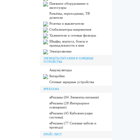
Паяльное оборудование и
аксессуары
Разъёмы, переходники, ТВ
делители
Розетки и выключатели
Стабилизаторы напряжения
Удлинители и сетевые фильтры
Шкафы, корпуса, боксы и
принадлежности к ним
Электрозвонки
ЭЛЕМЕНТЫ ПИТАНИЯ И ЗАРЯДНЫЕ
УСТРОЙСТВА
Аккумуляторы
Батарейки
Сетевые зарядные устройства
ЯРЕКЛАМА
яРеклама (04 Элементы питания)
яРеклама (28 Интерьерное
освещение)
яРеклама (45 Кабеленесущие
системы)
яРеклама (77 Силовые кабели и
провода)
ПРАЙС-ЛИСТ