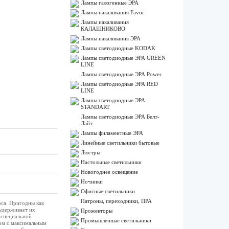
Лампы галогенные ЭРА
Лампы накаливания Favor
Лампы накаливания
КАЛАШНИКОВО
Лампы накаливания ЭРА
Лампы светодиодные KODAK
Лампы светодиодные ЭРА GREEN
LINE
Лампы светодиодные ЭРА Power
Лампы светодиодные ЭРА RED
LINE
Лампы светодиодные ЭРА
STANDART
Лампы светодиодные ЭРА Белт-
Лайт
Лампы филаментные ЭРА
Линейные светильники бытовые
Люстры
Настольные светильники
Новогоднее освещение
Ночники
Офисные светильники
Патроны, переходники, ПРА
оса. Пригодны как
удерживает их.
Прожекторы
 специальной
Промышленные светильники
вом с максимальным