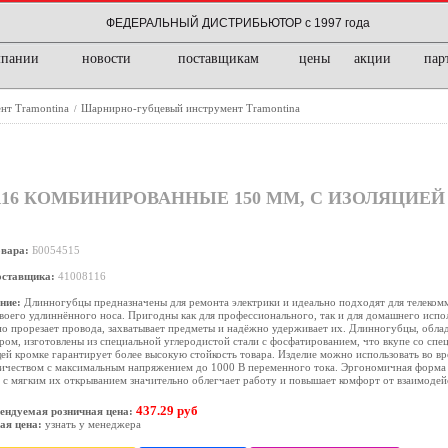
ФЕДЕРАЛЬНЫЙ ДИСТРИБЬЮТОР с 1997 года
мпании
новости
поставщикам
цены
акции
пар
нт Tramontina
Шарнирно-губцевый инструмент Tramontina
/
16 КОМБИНИРОВАННЫЕ 150 ММ, С ИЗОЛЯЦИЕЙ 1
овара:
Б0054515
оставщика:
41008116
ние:
Длинногубцы предназначены для ремонта электрики и идеально подходят для телеко
своего удлиннённого носа. Пригодны как для профессионального, так и для домашнего испо
о прорезает провода, захватывает предметы и надёжно удерживает их. Длинногубцы, обл
ом, изготовлены из специальной углеродистой стали с фосфатированием, что вкупе со спец
й кромке гарантирует более высокую стойкость товара. Изделие можно использовать во вр
ричеством с максимальным напряжением до 1000 В переменного тока. Эргономичная форма
 с мягким их открыванием значительно облегчает работу и повышает комфорт от взаимодей
437.29 руб
ендуемая розничная цена:
ая цена:
узнать у менеджера