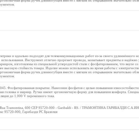
ргономичная форма ручек длинногубцев вместе с мягким их открыванием значительно обле
рументом.
ктрики и идеально подходят для телекоммуникацонных работ из-за своего удлиннённого н
 использования. Инструмент отлично прорезает провода, захватывает предметы и надёжно 
иром, изготовлены из специальной углеродистой стали с фосфатированием, что вкупе со
ее высокую стойкость товара. Изделие можно использовать во время работы с электричест
ргономичная форма ручек длинногубцев вместе с мягким их открыванием значительно обле
рументом.
1045. Фосфатированная покрытие. Нанесение фосфатов с целью повышения износостойкости
ная головка и шарнир. Ручки имеют эргономичную форму для повышения комфорта. Специал
ляция до 1.000 V переменного тока.
a Tramontina, 600 CEP 95720-000 - Garibaldi - RS. / ТРАМОНТИНА ГАРИБАЛДИ С.А.ИН
екс 95720-000, Гарибалди РС Бразилия