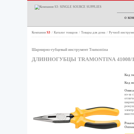
о ко
Компания
S3
Каталог товаров
Товары для дома
Ручной инструме
/
/
/
Шарнирно-губцевый инструмент Tramontina
ДЛИННОГУБЦЫ TRAMONTINA 41008/1
Код т
Код п
Описа
из-за 
отличн
шарнир
режуще
элект
вместе
Реком
Оптов