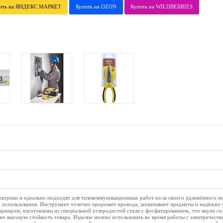
ить на ЯНДЕКС МАРКЕТ
Купить на OZON
Купить на WILDBERRIES
ктрики и идеально подходят для телекоммуникационных работ из-за своего удлинённого н
 использования. Инструмент отлично прорезает провода, захватывает предметы и надёжно 
иром, изготовлены из специальной углеродистой стали с фосфатированием, что вкупе со
ее высокую стойкость товара. Изделие можно использовать во время работы с электричест