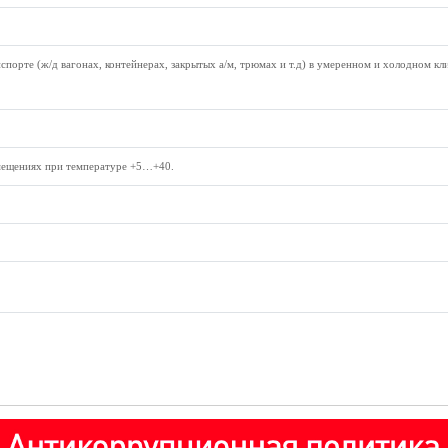
анспорте (ж/д вагонах, контейнерах, закрытых а/м, трюмах и т.д) в умеренном и холодном к
мещениях при температуре +5…+40.