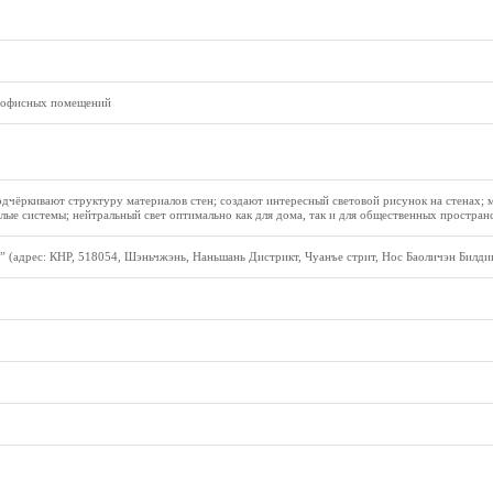
и офисных помещений
одчёркивают структуру материалов стен; создают интересный световой рисунок на стенах; 
целые системы; нейтральный свет оптимально как для дома, так и для общественных пространс
 (адрес: КНР, 518054, Шэньчжэнь, Наньшань Дистрикт, Чуанъе стрит, Нос Баоличэн Билдин