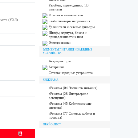
Разъёмы, переходники, ТВ
делители
Розетки и выключатели
лимате (УХЛ)
Стабилизаторы напряжения
Удлинители и сетевые фильтры
Шкафы, корпуса, боксы и
принадлежности к ним
Электрозвонки
ЭЛЕМЕНТЫ ПИТАНИЯ И ЗАРЯДНЫЕ
УСТРОЙСТВА
Аккумуляторы
Батарейки
Сетевые зарядные устройства
ЯРЕКЛАМА
яРеклама (04 Элементы питания)
яРеклама (28 Интерьерное
освещение)
яРеклама (45 Кабеленесущие
системы)
яРеклама (77 Силовые кабели и
провода)
ПРАЙС-ЛИСТ