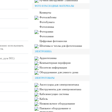
Ручной инструмент Tramontina
ФОТО И РАСХОДНЫЕ МАТЕРИАЛЫ
Конверты
Фотоальбомы
Фотобумага
Фотопленка
Фоторамки
Фотохимия
Цифровые фотокиоски
можно использовать
Штативы и чехлы для фототехники
тв.
ЭЛЕКТРОНИКА
Аудиотехника
г, рум 901)
Компьютерная переферия
Носители информации
Оборудование для умного дома
ЭЛЕКТРОТОВАРЫ
Аксессуары для электромонтажа
Инструменты для электромонтажа
Кабеленесущие системы
Кабель
Низковольтное оборудование
Паяльное оборудование и
аксессуары