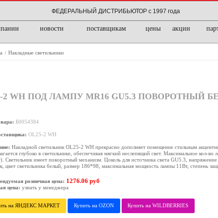
ФЕДЕРАЛЬНЫЙ ДИСТРИБЬЮТОР с 1997 года
мпании
новости
поставщикам
цены
акции
пар
ка
Накладные светильники
/
-2 WH ПОД ЛАМПУ MR16 GU5.3 ПОВОРОТНЫЙ Б
овара:
Б0054384
оставщика:
OL25-2 WH
ние:
Накладной светильник OL25-2 WH прекрасно дополняет помещение стильным акцентн
агается глубоко в светильнике, обеспечивая мягкий неслепящий свет. Максимальное кол-во л
). Светильник имеет поворотный механизм. Цоколь для источника света GU5.3, напряжение
к, цвет светильника белый, размер 186*98, максимальная мощность лампы 11Вт, степень за
1276.06 руб
ендуемая розничная цена:
ая цена:
узнать у менеджера
ить на ЯНДЕКС МАРКЕТ
Купить на OZON
Купить на WILDBERRIES