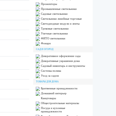
Прожекторы
Промышленные светильники
Садовые светильники
Светильники линейные торговые
Светодиодные модули и ленты
Трековые светильники
Уличные светильники
ФИТО светильники
Фонари
САД И ОГОРОД
Декоративное оформление сада
Декоративные украшения дома
Садовый инвентарь и инструменты
Системы полива
Уход за садом
ТОВАРЫ ДЛЯ ДОМА
Бритвенные принадлежности
Домашний интерьер
Канцтовары
Общестроительные материалы
Посуда и кухонные
принадлежности