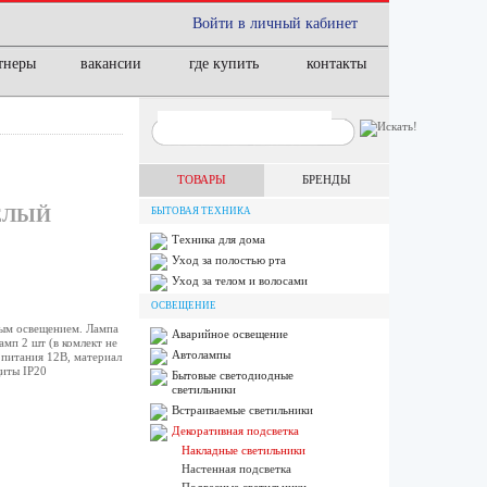
Войти в личный кабинет
тнеры
вакансии
где купить
контакты
ТОВАРЫ
БРЕНДЫ
ЕЛЫЙ
БЫТОВАЯ ТЕХНИКА
Техника для дома
Уход за полостью рта
Уход за телом и волосами
ОСВЕЩЕНИЕ
ым освещением. Лампа
Аварийное освещение
амп 2 шт (в комлект не
Автолампы
 питания 12В, материал
щиты IP20
Бытовые светодиодные
светильники
Встраиваемые светильники
Декоративная подсветка
Накладные светильники
Настенная подсветка