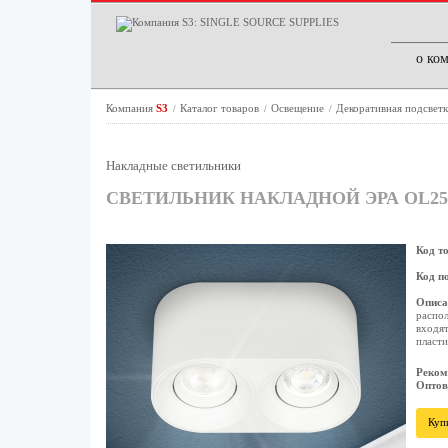
о ко
Компания
S3
Каталог товаров
Освещение
Декоративная подсвет
/
/
/
Накладные светильники
СВЕТИЛЬНИК НАКЛАДНОЙ ЭРА OL25
Код т
Код п
Описа
распол
входят
пласти
Реком
Оптов
Куп