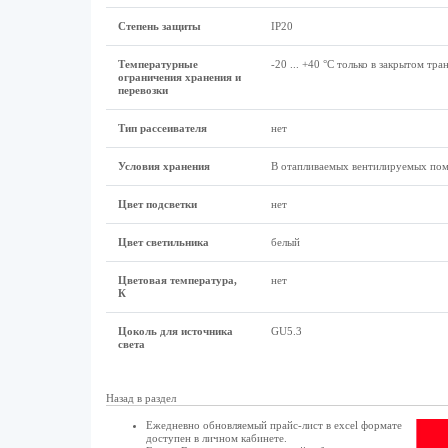
Степень защиты
IP20
Температурные
-20 ... +40 °C только в закрытом тр
ограничения хранения и
перевозки
Тип рассеивателя
нет
Условия хранения
В отапливаемых вентилируемых по
Цвет подсветки
нет
Цвет светильника
белый
Цветовая температура,
нет
К
Цоколь для источника
GU5.3
света
Назад в раздел
Ежедневно обновляемый прайс-лист в excel формате
доступен в
личном кабинете
.