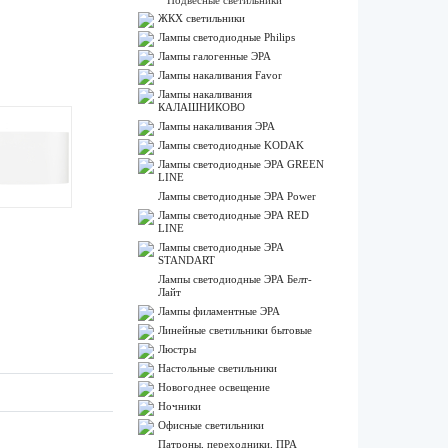
Подвесные светильники
ЖКХ светильники
Лампы cветодиодные Philips
Лампы галогенные ЭРА
Лампы накаливания Favor
Лампы накаливания
КАЛАШНИКОВО
Лампы накаливания ЭРА
Лампы светодиодные KODAK
Лампы светодиодные ЭРА GREEN
LINE
Лампы светодиодные ЭРА Power
Лампы светодиодные ЭРА RED
LINE
Лампы светодиодные ЭРА
STANDART
Лампы светодиодные ЭРА Белт-
Лайт
Лампы филаментные ЭРА
Линейные светильники бытовые
Люстры
Настольные светильники
Новогоднее освещение
Ночники
Офисные светильники
Патроны, переходники, ПРА