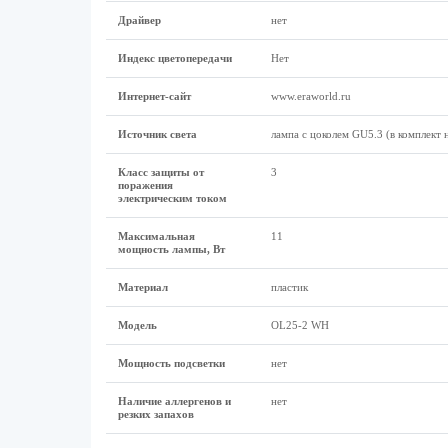
Драйвер
нет
Индекс цветопередачи
Нет
Интернет-сайт
www.eraworld.ru
Источник света
лампа с цоколем GU5.3 (в комплект 
Класс защиты от
3
поражения
электрическим током
Максимальная
11
мощность лампы, Вт
Материал
пластик
Модель
OL25-2 WH
Мощность подсветки
нет
Наличие аллергенов и
нет
резких запахов