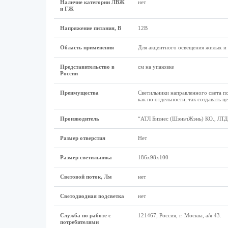
Наличие категории ЛВЖ
нет
и ГЖ
Напряжение питания, В
12В
Область применения
Для акцентного освещения жилых 
Представительство в
см на упаковке
России
Преимущества
Светильники направленного света п
как по отдельности, так создавать 
Производитель
“АТЛ Бизнес (ШэньчЖэнь) КО., ЛТД”
Размер отверстия
Нет
Размер светильника
186x98x100
Световой поток, Лм
нет
Светодиодная подсветка
нет
Служба по работе с
121467, Россия, г. Москва, а/я 43.
потребителями