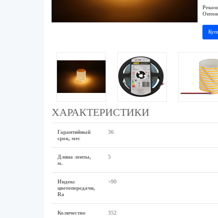
Реком
Оптов
Куп
ХАРАКТЕРИСТИКИ
Гарантийный
36
срок, мес
Длина ленты,
5
м.
Индекс
>90
цветопередачи,
Ra
Количество
352