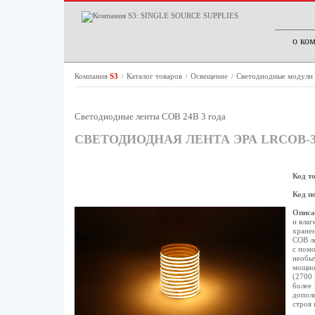
о ко
Компания
S3
Каталог товаров
Освещение
Светодиодные модули
/
/
/
Светодиодные ленты COB 24В 3 года
СВЕТОДИОДНАЯ ЛЕНТА ЭРА LRCOB-35
Код т
Код п
Описа
и влаг
хранен
СОВ ле
с помо
необыч
мощнос
(2700
более 
дополн
строя 