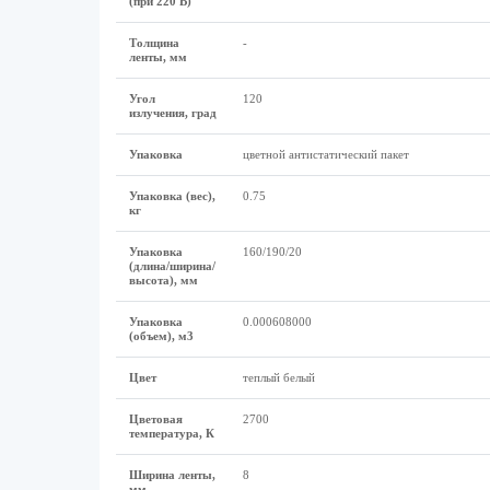
(при 220 В)
Толщина
-
ленты, мм
Угол
120
излучения, град
Упаковка
цветной антистатический пакет
Упаковка (вес),
0.75
кг
Упаковка
160/190/20
(длина/ширина/
высота), мм
Упаковка
0.000608000
(объем), м3
Цвет
теплый белый
Цветовая
2700
температура, К
Ширина ленты,
8
мм