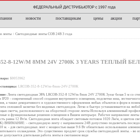
ФЕДЕРАЛЬНЫЙ ДИСТРИБЬЮТОР с 1997 года
мпании
новости
поставщикам
цены
акции
пар
 и ленты
Светодиодные ленты COB 24В 3 года
/
2-8-12W/M 8MM 24V 2700K 3 YEARS ТЕПЛЫЙ БЕ
овара:
Б0053962
оставщика:
LRCOB-352-8-12W/m-8mm-24V-2700K
ние:
Лента светодиодная ЭРА LRCOB-352-8 12W/m 8mm 24V 2700K 3year белая 5 м со сте
и IP20 - современный способ создания внутреннего освещения, подсветки ниш, лестничного
ия, а также декоративного и художественного оформления любых объектов и форм в поме
нта сплошной засветки без видимых светодиодов. Легко и быстро устанавливается на любо
щью скотча, расположенного на оборотной стороне ленты Используя алюминиевый профиль
ные и функциональные решения освещения в Вашем интерьере. Рабочее напряжение ленты с
ть равна 12 Вт/м. Светодиодная лента обладает световым потоком 1020 Лм/м, и цветом све
 K) ВНИМАНИЕ: - светодиодную ленту с напряжением 24В допустимо подключать последов
10 м. - для светодиодных лент с мощностью выше 9.6 Вт обязательно использование алюми
ительного охлаждения. Это существенно продлит срок службы светодиодной ленты. - во и
не допускается длительная работа ленты в смотанном виде