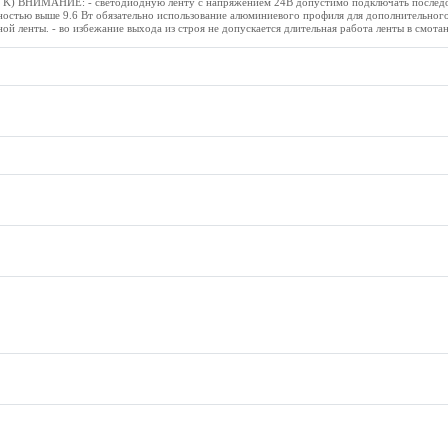
00 K) ВНИМАНИЕ: - светодиодную ленту с напряжением 24В допустимо подключать последо
щностью выше 9.6 Вт обязательно использование алюминиевого профиля для дополнительног
й ленты. - во избежание выхода из строя не допускается длительная работа ленты в смота