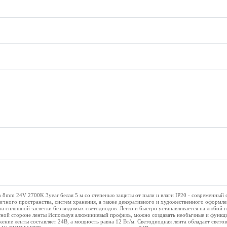
mm 24V 2700K 3year белая 5 м со степенью защиты от пыли и влаги IP20 - современный 
ничного пространства, систем хранения, а также декоративного и художественного оформл
 сплошной засветки без видимых светодиодов. Легко и быстро устанавливается на любой г
тной стороне ленты Используя алюминиевый профиль, можно создавать необычные и функц
ение ленты составляет 24В, а мощность равна 12 Вт/м. Светодиодная лента обладает свето