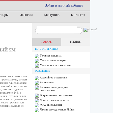
Войти в личный кабинет
тнеры
вакансии
где купить
контакты
ТОВАРЫ
БРЕНДЫ
ЛЫЙ 5М
БЫТОВАЯ ТЕХНИКА
Техника для дома
Уход за полостью рта
Уход за телом и волосами
ОСВЕЩЕНИЕ
пенью защиты от пыли
Аварийное освещение
 пространства, систем
Автолампы
щениях. Светодиодная
й гладкой поверхности
Бытовые светодиодные
, можно создавать
светильники
оставляет 24В, а
Встраиваемые светильники
чения - теплый белый
ательно отрезками не
Декоративная подсветка
ниевого профиля для
ЖКХ светильники
збежание выхода из
Лампы cветодиодные Philips