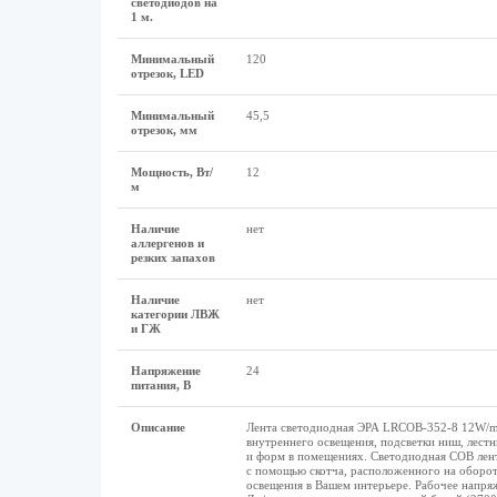
светодиодов на
1 м.
Минимальный
120
отрезок, LED
Минимальный
45,5
отрезок, мм
Мощность, Вт/
12
м
Наличие
нет
аллергенов и
резких запахов
Наличие
нет
категории ЛВЖ
и ГЖ
Напряжение
24
питания, В
Описание
Лента светодиодная ЭРА LRCOB-352-8 12W/m 8
внутреннего освещения, подсветки ниш, лест
и форм в помещениях. Светодиодная СОВ лента
с помощью скотча, расположенного на оборо
освещения в Вашем интерьере. Рабочее напряж