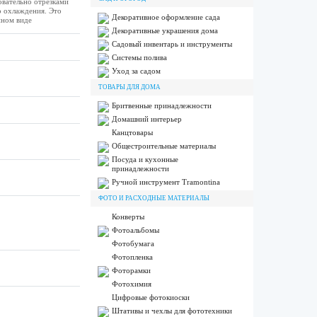
вательно отрезками
о охлаждения. Это
Декоративное оформление сада
нном виде
Декоративные украшения дома
Садовый инвентарь и инструменты
Системы полива
Уход за садом
ТОВАРЫ ДЛЯ ДОМА
Бритвенные принадлежности
Домашний интерьер
Канцтовары
Общестроительные материалы
Посуда и кухонные
принадлежности
Ручной инструмент Tramontina
ФОТО И РАСХОДНЫЕ МАТЕРИАЛЫ
Конверты
Фотоальбомы
Фотобумага
Фотопленка
Фоторамки
Фотохимия
Цифровые фотокиоски
Штативы и чехлы для фототехники