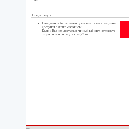
Назад в раздел
Ежедневно обновляемый прайс-лист в excel формате
доступен в
личном кабинете
.
Если у Вас нет доступа в
личный кабинет
, отправьте
запрос нам на почту:
sales@s3.ru