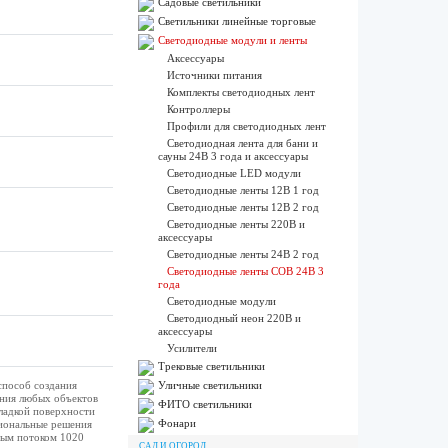
Садовые светильники
Светильники линейные торговые
Светодиодные модули и ленты
Аксессуары
Источники питания
Комплекты светодиодных лент
Контроллеры
Профили для светодиодных лент
Светодиодная лента для бани и
сауны 24В 3 года и аксессуары
Светодиодные LED модули
Светодиодные ленты 12В 1 год
Светодиодные ленты 12В 2 год
Светодиодные ленты 220В и
аксессуары
Светодиодные ленты 24В 2 год
Светодиодные ленты COB 24В 3
года
Светодиодные модули
Светодиодный неон 220В и
аксессуары
Усилители
Трековые светильники
способ создания
Уличные светильники
ения любых объектов
ФИТО светильники
ладкой поверхности
Фонари
иональные решения
вым потоком 1020
САД И ОГОРОД