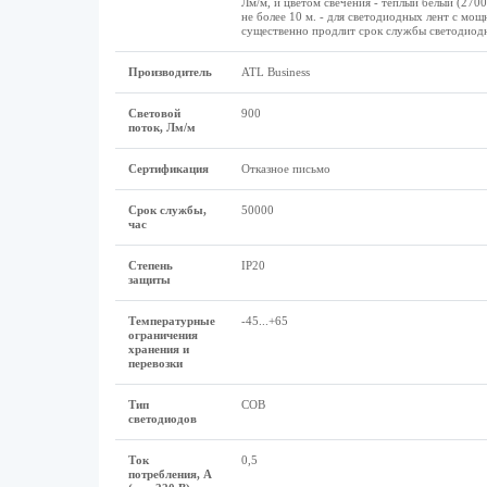
Лм/м, и цветом свечения - теплый белый (27
не более 10 м. - для светодиодных лент с мо
существенно продлит срок службы светодиодно
Производитель
ATL Business
Световой
900
поток, Лм/м
Сертификация
Отказное письмо
Срок службы,
50000
час
Степень
IP20
защиты
Температурные
-45...+65
ограничения
хранения и
перевозки
Тип
COB
светодиодов
Ток
0,5
потребления, А