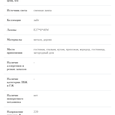
цепи, мм
Источник света
сменная лампа
Коллекция
лайт
Лампы
Е27*6*40W
Материалы
металл, дерево
Место
гостиная, спальня, кухня, прихожая, коридор, гостиница,
применения
загородный дом
Наличие
-
аллергенов и
резких запахов
Наличие
-
категории ЛВЖ
и ГЖ
Наличие
нет
поворотного
механизма
Напряжение
220