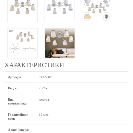
ХАРАКТЕРИСТИКИ
Артикул
9112-306
Вес, кг
2,72 кг
Вид
люстра
светильника
Гарантийный
12 мес.
срок
Длина шнура/
-