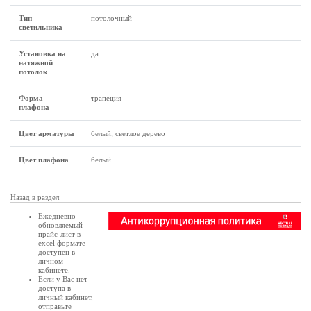
Тип
потолочный
светильника
Установка на
да
натяжной
потолок
Форма
трапеция
плафона
Цвет арматуры
белый; светлое дерево
Цвет плафона
белый
Назад в раздел
Ежедневно
обновляемый
прайс-лист в
excel формате
доступен в
личном
кабинете
.
Если у Вас нет
доступа в
личный кабинет
,
отправьте