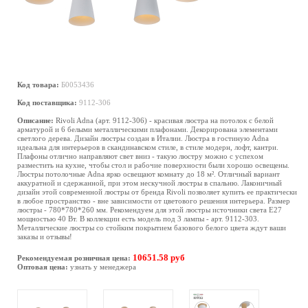
Код товара:
Б0053436
Код поставщика:
9112-306
Описание:
Rivoli Adna (арт. 9112-306) - красивая люстра на потолок с белой
арматурой и 6 белыми металлическими плафонами. Декорирована элементами
светлого дерева. Дизайн люстры создан в Италии. Люстра в гостиную Adna
идеальна для интерьеров в скандинавском стиле, в стиле модерн, лофт, кантри.
Плафоны отлично направляют свет вниз - такую люстру можно с успехом
разместить на кухне, чтобы стол и рабочие поверхности были хорошо освещены.
Люстры потолочные Adna ярко освещают комнату до 18 м². Отличный вариант
аккуратной и сдержанной, при этом нескучной люстры в спальню. Лаконичный
дизайн этой современной люстры от бренда Rivoli позволяет купить ее практически
в любое пространство - вне зависимости от цветового решения интерьера. Размер
люстры - 780*780*260 мм. Рекомендуем для этой люстры источники света Е27
мощностью 40 Вт. В коллекции есть модель под 3 лампы - арт. 9112-303.
Металлические люстры со стойким покрытием базового белого цвета ждут ваши
заказы и отзывы!
10651.58 руб
Рекомендуемая розничная цена:
Оптовая цена:
узнать у менеджера