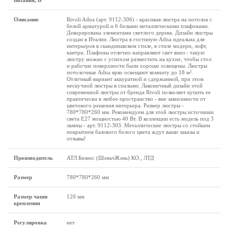
питания, В
Описание
Rivoli Adna (арт. 9112-306) - красивая люстра на потолок с
белой арматурой и 6 белыми металлическими плафонами.
Декорирована элементами светлого дерева. Дизайн люстры
создан в Италии. Люстра в гостиную Adna идеальна для
интерьеров в скандинавском стиле, в стиле модерн, лофт,
кантри. Плафоны отлично направляют свет вниз - такую
люстру можно с успехом разместить на кухне, чтобы стол
и рабочие поверхности были хорошо освещены. Люстры
потолочные Adna ярко освещают комнату до 18 м².
Отличный вариант аккуратной и сдержанной, при этом
нескучной люстры в спальню. Лаконичный дизайн этой
современной люстры от бренда Rivoli позволяет купить ее
практически в любое пространство - вне зависимости от
цветового решения интерьера. Размер люстры -
780*780*260 мм. Рекомендуем для этой люстры источники
света Е27 мощностью 40 Вт. В коллекции есть модель под 3
лампы - арт. 9112-303. Металлические люстры со стойким
покрытием базового белого цвета ждут ваши заказы и
отзывы!
Производитель
АТЛ Бизнес (ШэньчЖэнь) КО., ЛТД
Размеp
780*780*260 мм
Размер чаши
120 мм
крепления
Регулировка
нет