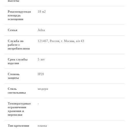
высоты
Рекомендуемая
18 м2
площадь
освещения
Семья
Adna
Служба по
121467, Россия, г. Москва, а/я 43
работе с
потребителями
Срок службы
5 лет
изделия
Степень
IP20
защиты
Стиль
модерн
светильника
Температурные
-
ограничения
хранения и
перевозки
Тип крепления
планка