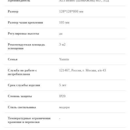
Производитель
АТЛ Бизнес (ШэньчЖэнь) КО., ЛТД
Размеp
128*128*800 мм
Размер чаши крепления
105 мм
Регулировка высоты
да
Рекомендуемая площадь
3 м2
освещения
Семья
Yasmin
Служба по работе с
121467, Россия, г. Москва, а/я 43
потребителями
Срок службы изделия
5 лет
Степень защиты
IP20
Стиль светильника
модерн
Температурные ограничения
-
хранения и перевозки