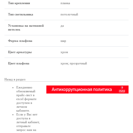
Тип крепления
планка
Тип светильника
потолочный
Установка на натяжной
да
потолок
Форма плафона
шар
Цвет арматуры
хром
Цвет плафона
хром; прозрачный
Назад в раздел
Ежедневно
обновляемый
прайс-лист в
excel формате
доступен в
личном
кабинете
.
Если у Вас нет
доступа в
личный кабинет
,
отправьте
запрос нам на