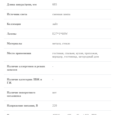
Длина шнура/цепи, мм
685
Источник света
сменная лампа
Коллекция
лайт
Лампы
Е27*1*60W
Материалы
металл, стекло
Место применения
гостиная, спальня, кухня, прихожая,
коридор, гостиница, загородный дом
Наличие аллергенов и резких
-
запахов
Наличие категории ЛВЖ и
-
ГЖ
Наличие поворотного
нет
механизма
Напряжение питания, В
220