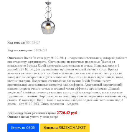
Код товара:
Б0053427
Код поставщика:
9109-201
Описание:
Rivoli Yasmin (арт. 9109-201) – подвесной светильник, который добавит
пространству элегантности. Светильники потолочные подвесные Yasmin от
итальянского бренда Rivoli изготовлены из металла и стекла. Используются с 1
лампой Е27 60 Вт. Для окрашивания применен модный оттенок хром. Краска
нанесена гальваническим способом – такие подвесные светильники на тросах не
потеряют своей красоты спустя много лет. На них не появятся царапины и сколы,
цвет не выгорит. Подвесные светильники для кухни Rivoli Yasmin имеют
оригинальные декоративные элементы над плафоном. Аккуратный классический
плафон из прозрачного стекла в верхней части эффектно хромирован. Данный
подвесной светильник-люстра красиво смотрится как в одиночку, так и в составе
группы светильников. Хорошим решением станут такие подвесные светильники над
столом. В коллекции Rivoli Yasmin вы также найдете подвесной светильник под 3
лампы - арт. 9109-203. Стиль коллекции – модерн.
2720.42 руб
Рекомендуемая розничная цена:
Оптовая цена:
узнать у менеджера
Купить на OZON
Купить на ЯНДЕКС МАРКЕТ