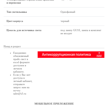
и перевозки
Тип светильника
Однофазный
Цвет корпуса
черный
Цоколь для источника света
под лампу GU10, лампа в комплект
не входит
Назад в раздел
Ежедневно
обновляемый
прайс-лист в
excel формате
доступен в
личном
кабинете
.
Если у Вас нет
доступа в
личный кабинет
,
отправьте
запрос нам на
почту:
sales@s3.ru
МОБИЛЬНОЕ ПРИЛОЖЕНИЕ