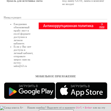
Цоколь для источника света
под лампу GU10, лампа в комплект
не входит
Назад в раздел
Ежедневно
обновляемый
прайс-лист в
excel формате
доступен в
личном
кабинете
.
Если у Вас нет
доступа в
личный кабинет
,
отправьте
запрос нам на
почту:
sales@s3.ru
МОБИЛЬНОЕ ПРИЛОЖЕНИЕ
Нашли ошибку? Выделите её и нажмите
+
или на эту
Ctrl
Enter