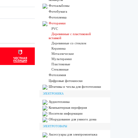
Фотоальбомы
Фотобумага
Фотопленка
Фоторамки
PVC
Деревянные с пластиковой
вставкой
Деревянные со стеклом
Керамика
Металлические
Мультирамки
Пластиковые
Стеклянные
Фотохимия
Цифровые фотокиоски
Штативы и чехлы для фототехники
ЭЛЕКТРОНИКА
Аудиотехника
Компьютерная переферия
Носители информации
Оборудование для умного дома
ЭЛЕКТРОТОВАРЫ
Аксессуары для электромонтажа