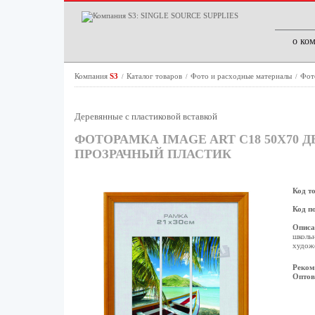
о ко
Компания
S3
Каталог товаров
Фото и расходные материалы
Фот
/
/
/
Деревянные с пластиковой вставкой
ФОТОРАМКА IMAGE ART С18 50Х70 
ПРОЗРАЧНЫЙ ПЛАСТИК
Код т
Код п
Описа
школьн
художе
Реком
Оптов