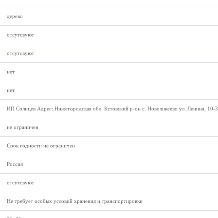
дерево
отсутсвуют
отсутсвуют
нет
нет
ИП Солнцев Адрес: Нижегородская обл. Кстовский р-он с. Новоликеево ул. Ленина, 10-3
не ограничен
Срок годности не ограничен
Россия
отсутсвуют
Не требует особых условий хранения и транспортировки