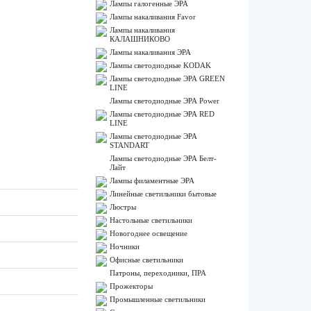
Лампы галогенные ЭРА
Лампы накаливания Favor
Лампы накаливания
КАЛАШНИКОВО
Лампы накаливания ЭРА
Лампы светодиодные KODAK
Лампы светодиодные ЭРА GREEN
LINE
Лампы светодиодные ЭРА Power
Лампы светодиодные ЭРА RED
LINE
Лампы светодиодные ЭРА
STANDART
Лампы светодиодные ЭРА Белт-
Лайт
Лампы филаментные ЭРА
Линейные светильники бытовые
Люстры
Настольные светильники
Новогоднее освещение
Ночники
Офисные светильники
Патроны, переходники, ПРА
Прожекторы
Промышленные светильники