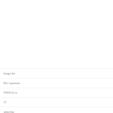
Image Art
Нет гарантии
WWW.s3.ru
12
лепестки