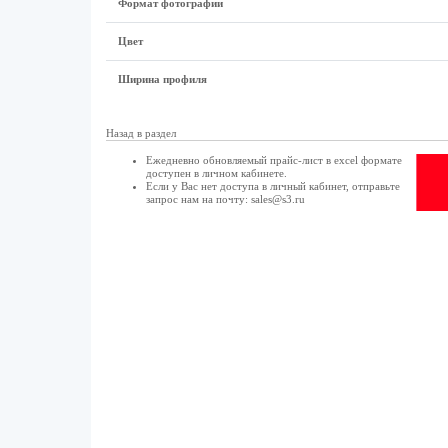
Формат фотографии
Цвет
Ширина профиля
Назад в раздел
Ежедневно обновляемый прайс-лист в excel формате
доступен в
личном кабинете
.
Если у Вас нет доступа в
личный кабинет
, отправьте
запрос нам на почту:
sales@s3.ru