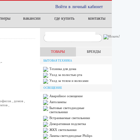
Войти в личный кабинет
тнеры
вакансии
где купить
контакты
ТОВАРЫ
БРЕНДЫ
-
БЫТОВАЯ ТЕХНИКА
Техника для дома
Уход за полостью рта
Уход за телом и волосами
ОСВЕЩЕНИЕ
Аварийное освещение
офисов , домов ,
Автолампы
нтов ,
Бытовые светодиодные
светильники
Встраиваемые светильники
Декоративная подсветка
ЖКХ светильники
Лампы cветодиодные Philips