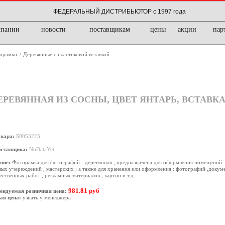
ФЕДЕРАЛЬНЫЙ ДИСТРИБЬЮТОР с 1997 года
мпании
новости
поставщикам
цены
акции
пар
орамки
Деревянные с пластиковой вставкой
/
ДЕРЕВЯННАЯ ИЗ СОСНЫ, ЦВЕТ ЯНТАРЬ, ВСТАВКА
овара:
Б0053223
оставщика:
NoDataYet
ние:
Фоторамка для фотографий - деревянная , предназначена для оформления помещений: 
ых учереждений , мастерских ; а также для хранения или оформления : фотографий ,докуме
ственных работ , рекламных материалов , картин и т.д
981.81 руб
ендуемая розничная цена:
ая цена:
узнать у менеджера