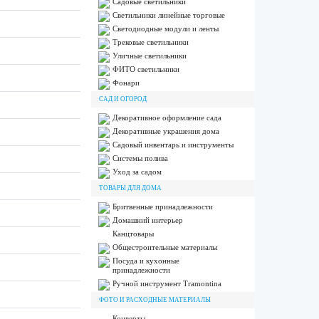
Садовые светильники
Светильники линейные торговые
Светодиодные модули и ленты
Трековые светильники
Уличные светильники
ФИТО светильники
Фонари
САД И ОГОРОД
Декоративное оформление сада
Декоративные украшения дома
Садовый инвентарь и инструменты
Системы полива
Уход за садом
ТОВАРЫ ДЛЯ ДОМА
Бритвенные принадлежности
Домашний интерьер
Канцтовары
Общестроительные материалы
Посуда и кухонные
принадлежности
Ручной инструмент Tramontina
ФОТО И РАСХОДНЫЕ МАТЕРИАЛЫ
Конверты