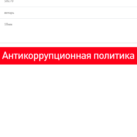
50х70
янтарь
18мм