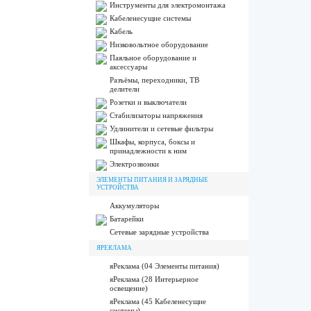
Инструменты для электромонтажа
Кабеленесущие системы
Кабель
Низковольтное оборудование
Паяльное оборудование и
аксессуары
Разъёмы, переходники, ТВ
делители
Розетки и выключатели
Стабилизаторы напряжения
Удлинители и сетевые фильтры
Шкафы, корпуса, боксы и
принадлежности к ним
Электрозвонки
ЭЛЕМЕНТЫ ПИТАНИЯ И ЗАРЯДНЫЕ
УСТРОЙСТВА
Аккумуляторы
Батарейки
Сетевые зарядные устройства
ЯРЕКЛАМА
яРеклама (04 Элементы питания)
яРеклама (28 Интерьерное
освещение)
яРеклама (45 Кабеленесущие
системы)