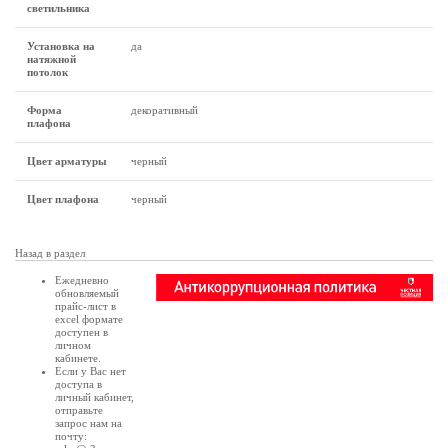
светильника
Установка на
да
натяжной
потолок
Форма
декоративный
плафона
Цвет арматуры
черный
Цвет плафона
черный
Назад в раздел
Ежедневно
обновляемый
прайс-лист в
excel формате
доступен в
личном
кабинете
.
Если у Вас нет
доступа в
личный кабинет
,
отправьте
запрос нам на
почту: