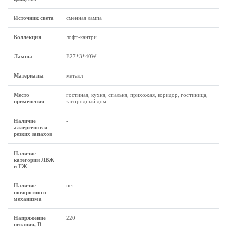
Источник света
сменная лампа
Коллекция
лофт-кантри
Лампы
Е27*3*40W
Материалы
металл
Место
гостиная, кухня, спальня, прихожая, коридор, гостиница,
применения
загородный дом
Наличие
-
аллергенов и
резких запахов
Наличие
-
категории ЛВЖ
и ГЖ
Наличие
нет
поворотного
механизма
Напряжение
220
питания, В