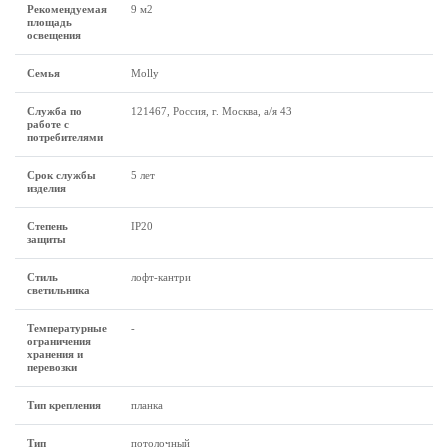
Рекомендуемая
9 м2
площадь
освещения
Семья
Molly
Служба по
121467, Россия, г. Москва, а/я 43
работе с
потребителями
Срок службы
5 лет
изделия
Степень
IP20
защиты
Стиль
лофт-кантри
светильника
Температурные
-
ограничения
хранения и
перевозки
Тип крепления
планка
Тип
потолочный