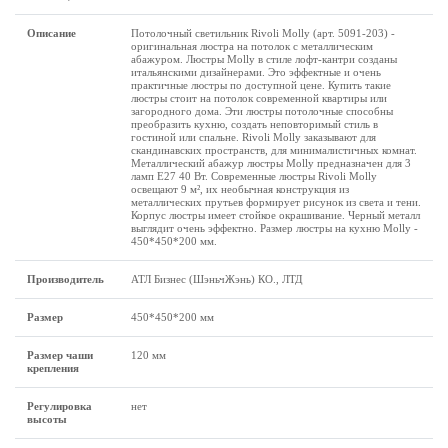
Описание
Потолочный светильник Rivoli Molly (арт. 5091-203) -
оригинальная люстра на потолок с металлическим
абажуром. Люстры Molly в стиле лофт-кантри созданы
итальянскими дизайнерами. Это эффектные и очень
практичные люстры по доступной цене. Купить такие
люстры стоит на потолок современной квартиры или
загородного дома. Эти люстры потолочные способны
преобразить кухню, создать неповторимый стиль в
гостиной или спальне. Rivoli Molly заказывают для
скандинавских пространств, для минималистичных комнат.
Металлический абажур люстры Molly предназначен для 3
ламп Е27 40 Вт. Современные люстры Rivoli Molly
освещают 9 м², их необычная конструкция из
металлических прутьев формирует рисунок из света и тени.
Корпус люстры имеет стойкое окрашивание. Черный металл
выглядит очень эффектно. Размер люстры на кухню Molly -
450*450*200 мм.
Производитель
АТЛ Бизнес (ШэньчЖэнь) КО., ЛТД
Размеp
450*450*200 мм
Размер чаши
120 мм
крепления
Регулировка
нет
высоты