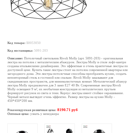
Код товара:
Б0053050
Код поставщика:
5091-203
Описание:
Потолочный светильник Rivoli Molly (арт. 5091-203) - оригинальная
люстра на потолок с металлическим абажуром. Люстры Molly в стиле лофт-кантри
созданы итальянскими дизайнерами. Это эффектные и очень практичные люстры по
доступной цене. Купить такие люстры стоит на потолок современной квартиры или
загородного дома. Эти люстры потолочные способны преобразить кухню, создать
неповторимый стиль в гостиной или спальне. Rivoli Molly заказывают для
скандинавских пространств, для минималистичных комнат. Металлический абажур
люстры Molly предназначен для 3 ламп Е27 40 Вт. Современные люстры Rivoli
Molly освещают 9 м², их необычная конструкция из металлических прутьев
формирует рисунок из света и тени. Корпус люстры имеет стойкое окрашивание.
Черный металл выглядит очень эффектно. Размер люстры на кухню Molly -
450*450*200 мм.
8190.71 руб
Рекомендуемая розничная цена:
Оптовая цена:
узнать у менеджера