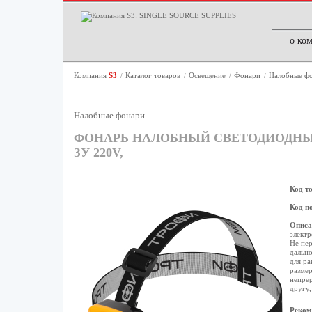
о ко
Компания
S3
Каталог товаров
Освещение
Фонари
Налобные ф
/
/
/
/
Налобные фонари
ФОНАРЬ НАЛОБНЫЙ СВЕТОДИОДНЫЙ 
ЗУ 220V,
Код т
Код п
Описа
электр
Не пер
дально
для ра
размер
непрер
другу,
Реком