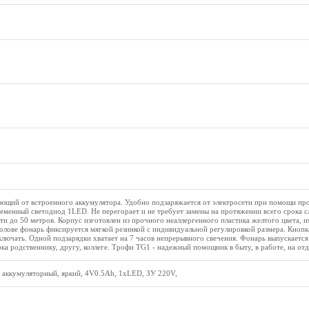
ющий от встроенного аккумулятора. Удобно подзаряжается от электросети при помощи про
временный светодиод 1LED. Не перегорает и не требует замены на протяжении всего срока 
и до 50 метров. Корпус изготовлен из прочного неаллергенного пластика желтого цвета, и
голове фонарь фиксируется мягкой резинкой с индивидуальной регулировкой размера. Кноп
ключать. Одной подзарядки хватает на 7 часов непрерывного свечения. Фонарь выпускается
ка родственнику, другу, коллеге. Трофи TG1 - надежный помощник в быту, в работе, на отд
аккумуляторный, яркий, 4V0.5Ah, 1xLED, ЗУ 220V,