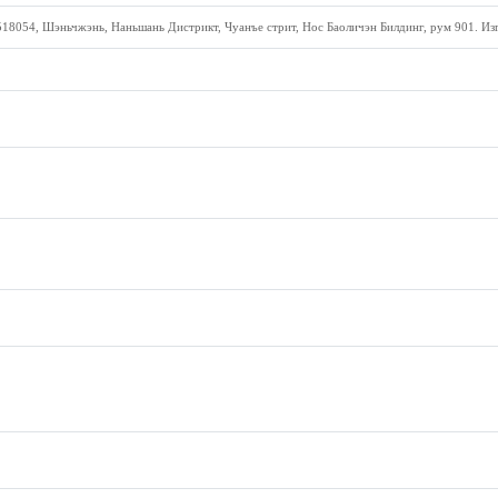
18054, Шэньчжэнь, Наньшань Дистрикт, Чуанъе стрит, Нос Баоличэн Билдинг, рум 901. Изг