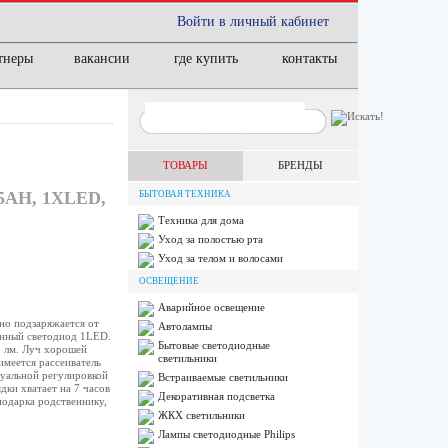
Войти в личный кабинет
тнеры
вакансии
где купить
контакты
ТОВАРЫ
БРЕНДЫ
AH, 1XLED,
БЫТОВАЯ ТЕХНИКА
Техника для дома
Уход за полостью рта
Уход за телом и волосами
ОСВЕЩЕНИЕ
Аварийное освещение
но подзаряжается от
Автолампы
енный светодиод 1LED.
Бытовые светодиодные
0 лм. Луч хорошей
светильники
имеется рассеиватель
дуальной регулировкой
Встраиваемые светильники
ки хватает на 7 часов
Декоративная подсветка
подарка родственнику,
ЖКХ светильники
Лампы cветодиодные Philips