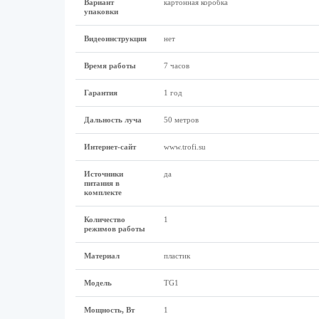
Вариант
картонная коробка
упаковки
Видеоинструкция
нет
Время работы
7 часов
Гарантия
1 год
Дальность луча
50 метров
Интернет-сайт
www.trofi.su
Источники
да
питания в
комплекте
Количество
1
режимов работы
Материал
пластик
Модель
TG1
Мощность, Вт
1