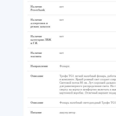
Наличие
нет
Powerbank
Наличие
нет
аллергенов и
резких запахов
Наличие
нет
категории ЛВЖ
и ГЖ
Наличие
нет
магнита
Направление
Фонари
Описание
Трофи TG1 легкий налобный фонарь, работа
в комплекте. Яркий ровный свет создает со
Световой поток 80 лм. Луч хорошей дальност
для равномерного распределения света. На 
сверху на корпусе комфортно включать и вы
картонной коробке. Отличный вариант подар
Описание
Фонарь налобный светодиодный Трофи TG1 
Питание
аккумулятор