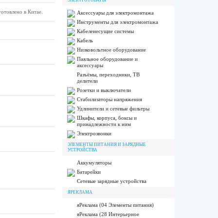
ЭЛЕКТРОТОВАРЫ
отовлено в Китае.
Аксессуары для электромонтажа
Инструменты для электромонтажа
Кабеленесущие системы
Кабель
Низковольтное оборудование
Паяльное оборудование и
аксессуары
Разъёмы, переходники, ТВ
делители
Розетки и выключатели
Стабилизаторы напряжения
Удлинители и сетевые фильтры
Шкафы, корпуса, боксы и
принадлежности к ним
Электрозвонки
ЭЛЕМЕНТЫ ПИТАНИЯ И ЗАРЯДНЫЕ
УСТРОЙСТВА
Аккумуляторы
Батарейки
Сетевые зарядные устройства
ЯРЕКЛАМА
яРеклама (04 Элементы питания)
яРеклама (28 Интерьерное