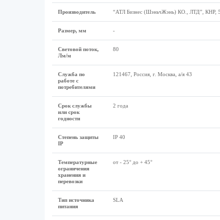
Производитель
“АТЛ Бизнес (ШэньчЖэнь) КО., ЛТД”, КНР, 5
Размер, мм
-
Световой поток,
80
Лм/м
Служба по
121467, Россия, г. Москва, а/я 43
работе с
потребителями
Срок службы
2 года
или срок
годности
Степень защиты
IP 40
IP
Температурные
от - 25° до + 45°
ограничения
хранения и
перевозки
Тип источника
SLA
питания