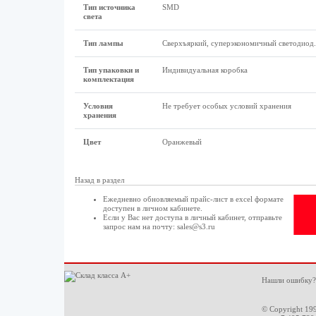
Тип источника
SMD
света
Тип лампы
Сверхъяркий, суперэкономичный светодиод.
Тип упаковки и
Индивидуальная коробка
комплектация
Условия
Не требует особых условий хранения
хранения
Цвет
Оранжевый
Назад в раздел
Ежедневно обновляемый прайс-лист в excel формате
доступен в
личном кабинете
.
Если у Вас нет доступа в
личный кабинет
, отправьте
запрос нам на почту:
sales@s3.ru
Нашли ошибку?
© Copyright 19