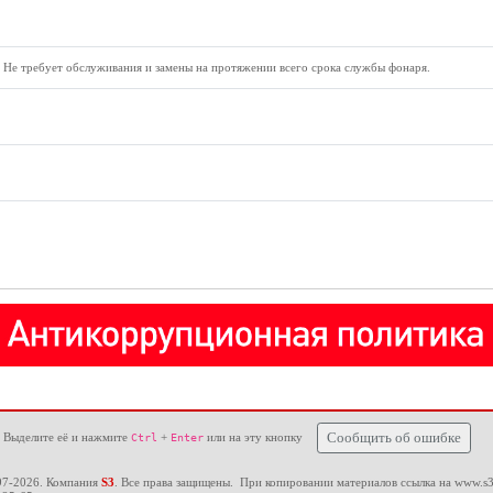
 Не требует обслуживания и замены на протяжении всего срока службы фонаря.
 Выделите её и нажмите
+
или на эту кнопку
Сообщить об ошибке
Ctrl
Enter
97-2026. Компания
S3
. Все права защищены. При копировании материалов ссылка на
www.s3