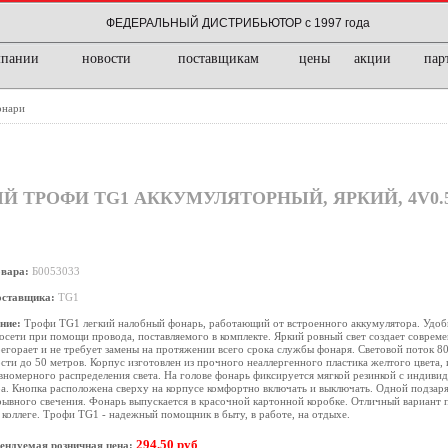
ФЕДЕРАЛЬНЫЙ ДИСТРИБЬЮТОР с 1997 года
мпании
новости
поставщикам
цены
акции
пар
онари
ТРОФИ TG1 АККУМУЛЯТОРНЫЙ, ЯРКИЙ, 4V0.5
овара:
Б0053033
оставщика:
TG1
ние:
Трофи TG1 легкий налобный фонарь, работающий от встроенного аккумулятора. Удоб
осети при помощи провода, поставляемого в комплекте. Яркий ровный свет создает соврем
егорает и не требует замены на протяжении всего срока службы фонаря. Световой поток 8
сти до 50 метров. Корпус изготовлен из прочного неаллергенного пластика желтого цвета, 
вномерного распределения света. На голове фонарь фиксируется мягкой резинкой с индиви
а. Кнопка расположена сверху на корпусе комфортно включать и выключать. Одной подзаряд
ывного свечения. Фонарь выпускается в красочной картонной коробке. Отличный вариант 
 коллеге. Трофи TG1 - надежный помощник в быту, в работе, на отдыхе.
294.50 руб
ендуемая розничная цена: