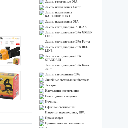
Лампы галогенные ЭРА
Лампы накаливания Favor
Лампы накаливания
КАЛАШНИКОВО
Лампы накаливания ЭРА
Лампы светодиодные KODAK
Лампы светодиодные ЭРА GREEN
LINE
Лампы светодиодные ЭРА Power
Лампы светодиодные ЭРА RED
LINE
Лампы светодиодные ЭРА
STANDART
Лампы светодиодные ЭРА Белт-
Лайт
Лампы филаментные ЭРА
Линейные светильники бытовые
Люстры
Настольные светильники
Новогоднее освещение
Ночники
Офисные светильники
Патроны, переходники, ПРА
Прожекторы
Промышленные светильники