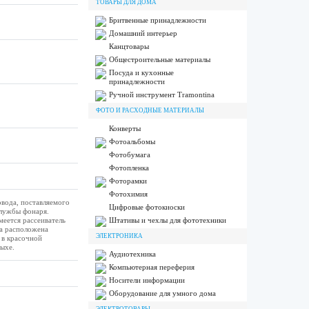
ТОВАРЫ ДЛЯ ДОМА
Бритвенные принадлежности
Домашний интерьер
Канцтовары
Общестроительные материалы
Посуда и кухонные
принадлежности
Ручной инструмент Tramontina
ФОТО И РАСХОДНЫЕ МАТЕРИАЛЫ
Конверты
Фотоальбомы
Фотобумага
Фотопленка
Фоторамки
Фотохимия
вода, поставляемого
Цифровые фотокиоски
службы фонаря.
меется рассеиватель
Штативы и чехлы для фототехники
ка расположена
ЭЛЕКТРОНИКА
 в красочной
ыхе.
Аудиотехника
Компьютерная переферия
Носители информации
Оборудование для умного дома