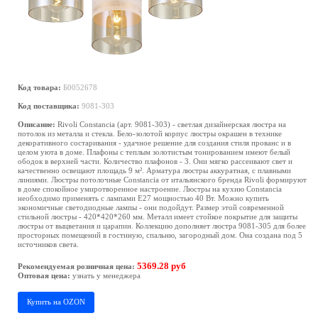
Код товара:
Б0052678
Код поставщика:
9081-303
Описание:
Rivoli Constancia (арт. 9081-303) - светлая дизайнерская люстра на
потолок из металла и стекла. Бело-золотой корпус люстры окрашен в технике
декоративного состаривания - удачное решение для создания стиля прованс и в
целом уюта в доме. Плафоны с теплым золотистым тонированием имеют белый
ободок в верхней части. Количество плафонов - 3. Они мягко рассеивают свет и
качественно освещают площадь 9 м². Арматура люстры аккуратная, с плавными
линиями. Люстры потолочные Constancia от итальянского бренда Rivoli формируют
в доме спокойное умиротворенное настроение. Люстры на кухню Constancia
необходимо применять с лампами Е27 мощностью 40 Вт. Можно купить
экономичные светодиодные лампы - они подойдут. Размер этой современной
стильной люстры - 420*420*260 мм. Металл имеет стойкое покрытие для защиты
люстры от выцветания и царапин. Коллекцию дополняет люстра 9081-305 для более
просторных помещений в гостиную, спальню, загородный дом. Она создана под 5
источников света.
5369.28 руб
Рекомендуемая розничная цена:
Оптовая цена:
узнать у менеджера
Купить на OZON