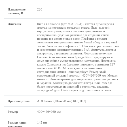
Напряжение
220
питания, В
Описание
Rivoli Constancia (арт. 9081-303) - светлая дизайнерская
люстра на потолок из металла и стекла. Бело-золотой
корпус люстры окрашен в технике декоративного
состаривания - удачное решение для создания стиля
прованс и в целом уюта в доме. Плафоны с теплым
золотистым тонированием имеют белый ободок в верхней
части. Количество плафонов - 3. Они мягко рассеивают свет
и качественно освещают площадь 9 м². Арматура люстры
аккуратная, с плавными линиями. Люстры потолочные
Constancia от итальянского бренда Rivoli формируют в
доме спокойное умиротворенное настроение. Люстры на
кухню Constancia необходимо применять с лампами Е27
мощностью 40 Вт. Можно купить экономичные
светодиодные лампы - они подойдут. Размер этой
современной стильной люстры - 420*420*260 мм. Металл
имеет стойкое покрытие для защиты люстры от выцветания
и царапин. Коллекцию дополняет люстра 9081-305 для
более просторных помещений в гостиную, спальню,
загородный дом. Она создана под 5 источников света.
Производитель
АТЛ Бизнес (ШэньчЖэнь) КО., ЛТД
Размеp
420*420*260 мм
Размер чаши
145 мм
крепления