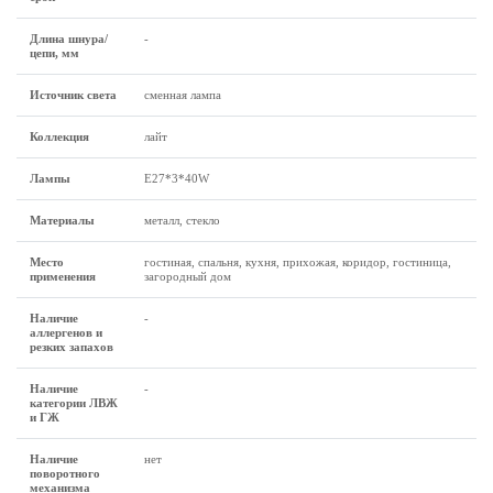
Длина шнура/
-
цепи, мм
Источник света
сменная лампа
Коллекция
лайт
Лампы
Е27*3*40W
Материалы
металл, стекло
Место
гостиная, спальня, кухня, прихожая, коридор, гостиница,
применения
загородный дом
Наличие
-
аллергенов и
резких запахов
Наличие
-
категории ЛВЖ
и ГЖ
Наличие
нет
поворотного
механизма