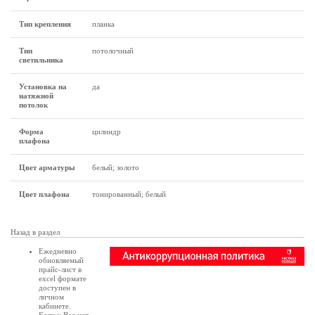
Тип крепления
планка
Тип
потолочный
светильника
Установка на
да
натяжной
потолок
Форма
цилиндр
плафона
Цвет арматуры
белый; золото
Цвет плафона
тонированный; белый
Назад в раздел
Ежедневно
обновляемый
прайс-лист в
excel формате
доступен в
личном
кабинете
.