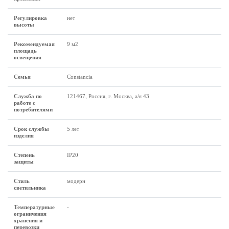
Регулировка
нет
высоты
Рекомендуемая
9 м2
площадь
освещения
Семья
Constancia
Служба по
121467, Россия, г. Москва, а/я 43
работе с
потребителями
Срок службы
5 лет
изделия
Степень
IP20
защиты
Стиль
модерн
светильника
Температурные
-
ограничения
хранения и
перевозки