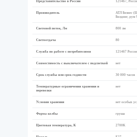
Представительство в России
121467, Россия
Производитель
АТЛ Бизнес (Ш
Билдинг, рум 
Световой поток, Лм
800 лм
Светоотдача
80
Служба по работе с потребителями
121467 Россия
Совместимость с выключателем с подсветкой
нет
Срок службы или срок годности
30 000 часов
Температурные ограничения хранения и
нет
перевозки
Условия хранения
нет особых ус
Форма колбы
груша
Цветовая температура, К
2700K
Цоколь
Е27