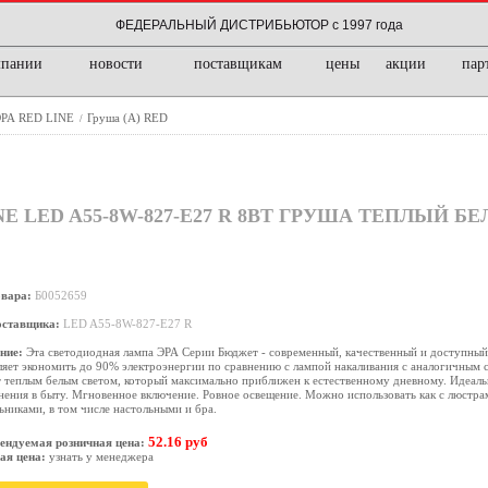
ФЕДЕРАЛЬНЫЙ ДИСТРИБЬЮТОР с 1997 года
мпании
новости
поставщикам
цены
акции
пар
ЭРА RED LINE
Груша (A) RED
/
 LED A55-8W-827-E27 R 8ВТ ГРУША ТЕПЛЫЙ Б
овара:
Б0052659
оставщика:
LED A55-8W-827-E27 R
ние:
Эта светодиодная лампа ЭРА Серии Бюджет - современный, качественный и доступный 
яет экономить до 90% электроэнергии по сравнению с лампой накаливания с аналогичным 
 теплым белым светом, который максимально приближен к естественному дневному. Идеаль
ения в быту. Мгновенное включение. Ровное освещение. Можно использовать как с люстрам
ьниками, в том числе настольными и бра.
52.16 руб
ендуемая розничная цена:
ая цена:
узнать у менеджера