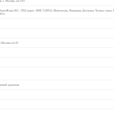
, г. Москва, а/я 103
эньчЖэнь) КО., ЛТД (адрес: КНР, 518054, Шэньчжэнь, Наньшань Дистрикт, Чуанъе стрит, 
901)
 Москва а/я 43
ловий хранения