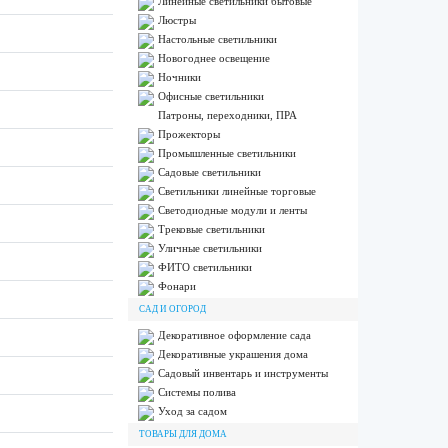
Линейные светильники бытовые
Люстры
Настольные светильники
Новогоднее освещение
Ночники
Офисные светильники
Патроны, переходники, ПРА
Прожекторы
Промышленные светильники
Садовые светильники
Светильники линейные торговые
Светодиодные модули и ленты
Трековые светильники
Уличные светильники
ФИТО светильники
Фонари
САД И ОГОРОД
Декоративное оформление сада
Декоративные украшения дома
Садовый инвентарь и инструменты
Системы полива
Уход за садом
ТОВАРЫ ДЛЯ ДОМА