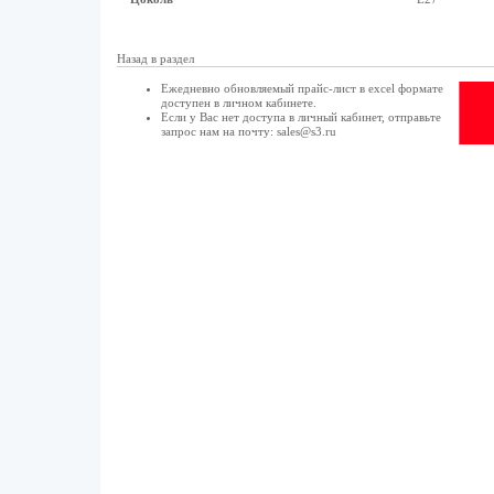
Назад в раздел
Ежедневно обновляемый прайс-лист в excel формате
доступен в
личном кабинете
.
Если у Вас нет доступа в
личный кабинет
, отправьте
запрос нам на почту:
sales@s3.ru