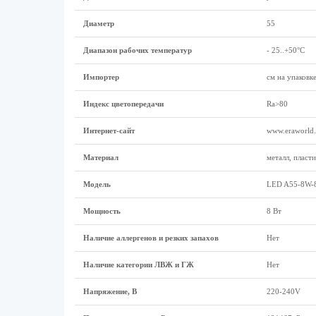
Диаметр
55
Диапазон рабочих температур
- 25..+50°C
Импортер
см на упаковк
Индекс цветопередачи
Ra>80
Интернет-сайт
www.eraworld.
Материал
металл, пласти
Модель
LED A55-8W-
Мощность
8 Вт
Наличие аллергенов и резких запахов
Нет
Наличие категории ЛВЖ и ГЖ
Нет
Напряжение, В
220-240V