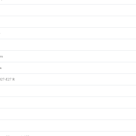
е
ru
к
827-E27 R