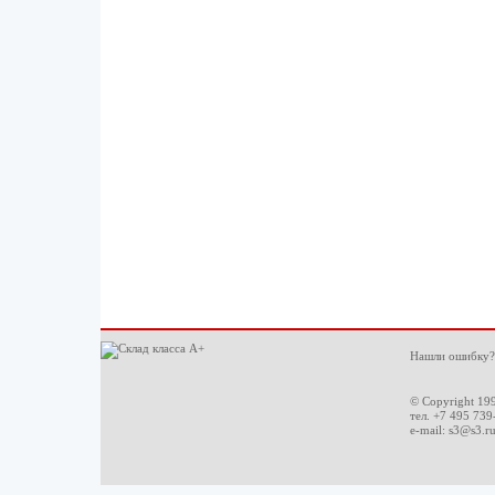
Нашли ошибку?
© Copyright 19
тел. +7 495 739
e-mail:
s3@s3.r