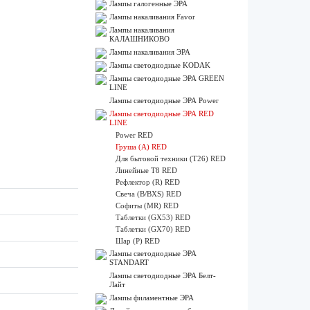
Лампы галогенные ЭРА
Лампы накаливания Favor
Лампы накаливания
КАЛАШНИКОВО
Лампы накаливания ЭРА
Лампы светодиодные KODAK
Лампы светодиодные ЭРА GREEN
LINE
Лампы светодиодные ЭРА Power
Лампы светодиодные ЭРА RED
LINE
Power RED
Груша (A) RED
Для бытовой техники (Т26) RED
Линейные Т8 RED
Рефлектор (R) RED
Свеча (B/BXS) RED
Софиты (MR) RED
Таблетки (GX53) RED
Таблетки (GX70) RED
Шар (P) RED
Лампы светодиодные ЭРА
STANDART
Лампы светодиодные ЭРА Белт-
Лайт
Лампы филаментные ЭРА