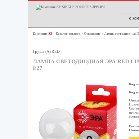
о ко
Компания
S3
Каталог товаров
Освещение
Лампы светодиодные 
/
/
/
Груша (A) RED
ЛАМПА СВЕТОДИОДНАЯ ЭРА RED LINE
Е27
Код т
Код п
Описа
Позвол
Светит
примен
светил
Реком
Оптов