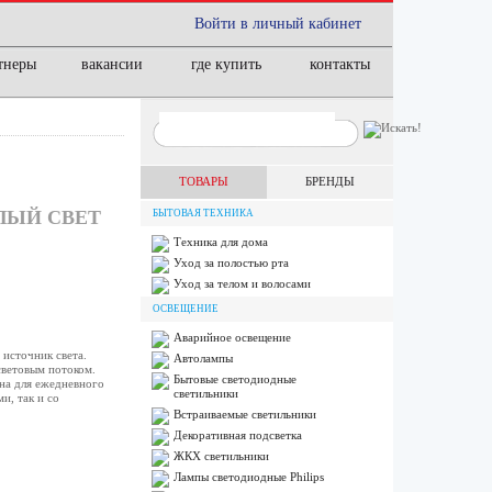
Войти в личный кабинет
тнеры
вакансии
где купить
контакты
ТОВАРЫ
БРЕНДЫ
ЕЛЫЙ СВЕТ
БЫТОВАЯ ТЕХНИКА
Техника для дома
Уход за полостью рта
Уход за телом и волосами
ОСВЕЩЕНИЕ
Аварийное освещение
источник света.
Автолампы
световым потоком.
Бытовые светодиодные
на для ежедневного
светильники
и, так и со
Встраиваемые светильники
Декоративная подсветка
ЖКХ светильники
Лампы cветодиодные Philips