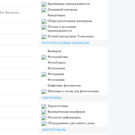
Бритвенные принадлежности
Домашний интерьер
Нос Баоличэн
Канцтовары
Общестроительные материалы
Посуда и кухонные
принадлежности
Ручной инструмент Tramontina
ФОТО И РАСХОДНЫЕ МАТЕРИАЛЫ
Конверты
Фотоальбомы
Фотобумага
Фотопленка
Фоторамки
Фотохимия
Цифровые фотокиоски
Штативы и чехлы для фототехники
ЭЛЕКТРОНИКА
Аудиотехника
Компьютерная переферия
Носители информации
Оборудование для умного дома
ЭЛЕКТРОТОВАРЫ