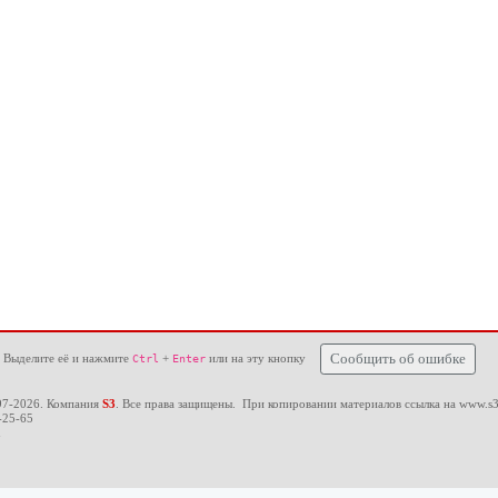
 Выделите её и нажмите
+
или на эту кнопку
Сообщить об ошибке
Ctrl
Enter
97-2026. Компания
S3
. Все права защищены. При копировании материалов ссылка на
www.s3
-25-65
u