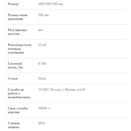
Размеp
500*500*100 мм
Размер чаши
200 мм
крепления
Регулировка
нет
высоты
Рекомендуемая
21 м2
площадь
освещения
Световой
6 300
поток, Лм
Семья
Elena
Служба по
121467, Россия, г. Москва, а/я 43
работе с
потребителями
Срок службы
50000 ч
изделия
Степень
IP20
защиты