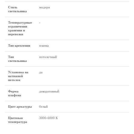
Стиль
модерн
светильника
Температурные
-
ограничения
хранения и
перевозки
Тип крепления
планка
Тип
потолочный
светильника
Установка на
да
натяжной
потолок
Форма
декоративный
плафона
Цвет арматуры
белый
Цветовая
3000-6000 К
температура