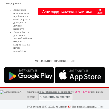
Назад в раздел
Ежедневно
обновляемый
прайс-лист в
excel формате
доступен в
личном
кабинете
.
Если у Вас нет
доступа в
личный кабинет
,
отправьте
запрос нам на
почту:
sales@s3.ru
МОБИЛЬНОЕ ПРИЛОЖЕНИЕ
Нашли ошибку? Выделите её и нажмите
+
или на эту
Ctrl
Enter
кнопку
Сообщить об ошибке
© Copyright 1997-2026. Компания
S3
. Все права защищены. При