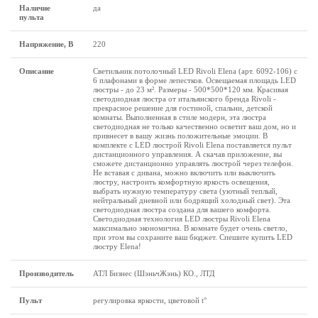
Наличие
да
пульта
Напряжение, В
220
Описание
Светильник потолочный LED Rivoli Elena (арт. 6092-106) с
6 плафонами в форме лепестков. Освещаемая площадь LED
люстры - до 23 м². Размеры - 500*500*120 мм. Красивая
светодиодная люстра от итальянского бренда Rivoli -
прекрасное решение для гостиной, спальни, детской
комнаты. Выполненная в стиле модерн, эта люстра
светодиодная не только качественно осветит ваш дом, но и
привнесет в вашу жизнь положительные эмоции. В
комплекте с LED люстрой Rivoli Elena поставляется пульт
дистанционного управления. А скачав приложение, вы
сможете дистанционно управлять люстрой через телефон.
Не вставая с дивана, можно включить или выключить
люстру, настроить комфортную яркость освещения,
выбрать нужную температуру света (уютный теплый,
нейтральный дневной или бодрящий холодный свет). Эта
светодиодная люстра создана для вашего комфорта.
Светодиодная технология LED люстры Rivoli Elena
максимально экономична. В комнате будет очень светло,
при этом вы сохраните ваш бюджет. Спешите купить LED
люстру Elena!
Производитель
АТЛ Бизнес (ШэньчЖэнь) КО., ЛТД
Пульт
регулировка яркости, цветовой t°