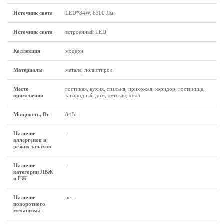
Источник светa
LED*84W, 6300 Лм
Источник света
встроенный LED
Коллекция
модерн
Материалы
металл, полистирол
Место
гостиная, кухня, спальня, прихожая, коридор, гостиница,
применения
загородный дом, детская, холл
Мощность, Вт
84Вт
Наличие
-
аллергенов и
резких запахов
Наличие
-
категории ЛВЖ
и ГЖ
Наличие
нет
поворотного
механизма