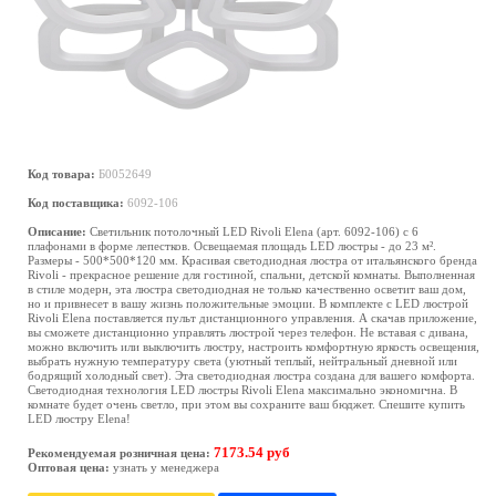
Код товара:
Б0052649
Код поставщика:
6092-106
Описание:
Светильник потолочный LED Rivoli Elena (арт. 6092-106) с 6
плафонами в форме лепестков. Освещаемая площадь LED люстры - до 23 м².
Размеры - 500*500*120 мм. Красивая светодиодная люстра от итальянского бренда
Rivoli - прекрасное решение для гостиной, спальни, детской комнаты. Выполненная
в стиле модерн, эта люстра светодиодная не только качественно осветит ваш дом,
но и привнесет в вашу жизнь положительные эмоции. В комплекте с LED люстрой
Rivoli Elena поставляется пульт дистанционного управления. А скачав приложение,
вы сможете дистанционно управлять люстрой через телефон. Не вставая с дивана,
можно включить или выключить люстру, настроить комфортную яркость освещения,
выбрать нужную температуру света (уютный теплый, нейтральный дневной или
бодрящий холодный свет). Эта светодиодная люстра создана для вашего комфорта.
Светодиодная технология LED люстры Rivoli Elena максимально экономична. В
комнате будет очень светло, при этом вы сохраните ваш бюджет. Спешите купить
LED люстру Elena!
7173.54 руб
Рекомендуемая розничная цена:
Оптовая цена:
узнать у менеджера