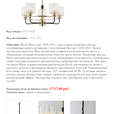
Код товара:
Б0052468
Код поставщика:
1026-205
Описание:
Rivoli Maria (арт. 1026-205) - хрустальная подвесная люстра,
составляющая единую коллекцию с хрустальным бра (арт. 1026-401). Подвес
люстры регулируется. Пять прозрачных плафонов расположены по кругу и
объединены стильным металлическим обручем цвета латуни. Подвесные люстры
Maria идеальны для классического стиля, набирающего популярность стиля модерн,
станут хорошим решением для эклектичных дизайнерских интерьеров. Люстры в
гостиную Maria созданы итальянским брендом Rivoli, изготовлены из легкого
прочного металла и высококачественного европейского хрусталя. Рекомендуемые
источники света для данной люстры - Е27 мощностью 40 Вт. Сочетание теплого
оттенка латуни, контрастных черных элементов и прозрачности хрусталя создает
неповторимый эффект. Эта покупка порадует вас, преобразит дом и впечатлит
гостей!
17717.09 руб
Рекомендуемая розничная цена:
Оптовая цена:
узнать у менеджера