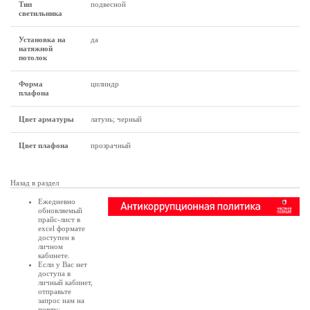
Тип
подвесной
светильника
Установка на
да
натяжной
потолок
Форма
цилиндр
плафона
Цвет арматуры
латунь; черный
Цвет плафона
прозрачный
Назад в раздел
Ежедневно
обновляемый
прайс-лист в
excel формате
доступен в
личном
кабинете
.
Если у Вас нет
доступа в
личный кабинет
,
отправьте
запрос нам на
почту: