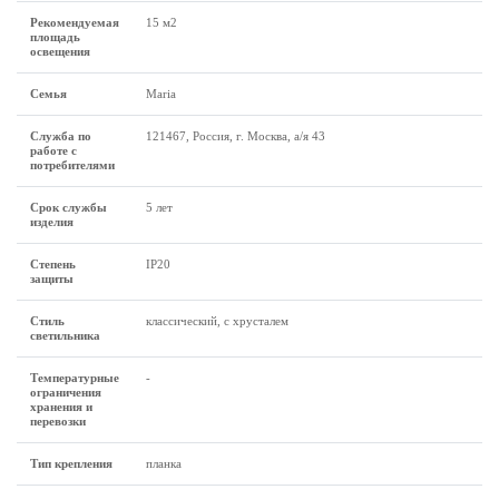
Рекомендуемая
15 м2
площадь
освещения
Семья
Maria
Служба по
121467, Россия, г. Москва, а/я 43
работе с
потребителями
Срок службы
5 лет
изделия
Степень
IP20
защиты
Стиль
классический, с хрусталем
светильника
Температурные
-
ограничения
хранения и
перевозки
Тип крепления
планка