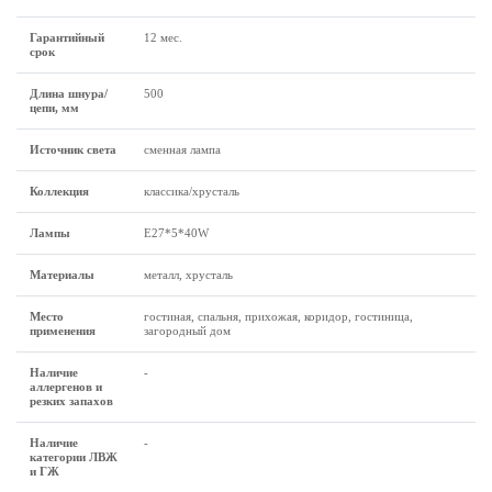
Гарантийный
12 мес.
срок
Длина шнура/
500
цепи, мм
Источник света
сменная лампа
Коллекция
классика/хрусталь
Лампы
Е27*5*40W
Материалы
металл, хрусталь
Место
гостиная, спальня, прихожая, коридор, гостиница,
применения
загородный дом
Наличие
-
аллергенов и
резких запахов
Наличие
-
категории ЛВЖ
и ГЖ