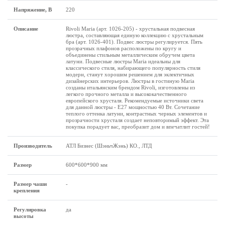
Напряжение, В
220
Описание
Rivoli Maria (арт. 1026-205) - хрустальная подвесная
люстра, составляющая единую коллекцию с хрустальным
бра (арт. 1026-401). Подвес люстры регулируется. Пять
прозрачных плафонов расположены по кругу и
объединены стильным металлическим обручем цвета
латуни. Подвесные люстры Maria идеальны для
классического стиля, набирающего популярность стиля
модерн, станут хорошим решением для эклектичных
дизайнерских интерьеров. Люстры в гостиную Maria
созданы итальянским брендом Rivoli, изготовлены из
легкого прочного металла и высококачественного
европейского хрусталя. Рекомендуемые источники света
для данной люстры - Е27 мощностью 40 Вт. Сочетание
теплого оттенка латуни, контрастных черных элементов и
прозрачности хрусталя создает неповторимый эффект. Эта
покупка порадует вас, преобразит дом и впечатлит гостей!
Производитель
АТЛ Бизнес (ШэньчЖэнь) КО., ЛТД
Размеp
600*600*900 мм
Размер чаши
-
крепления
Регулировка
да
высоты