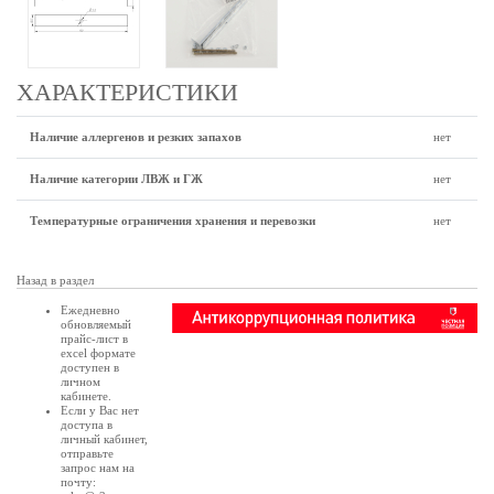
ХАРАКТЕРИСТИКИ
Наличие аллергенов и резких запахов
нет
Наличие категории ЛВЖ и ГЖ
нет
Температурные ограничения хранения и перевозки
нет
Назад в раздел
Ежедневно
обновляемый
прайс-лист в
excel формате
доступен в
личном
кабинете
.
Если у Вас нет
доступа в
личный кабинет
,
отправьте
запрос нам на
почту: