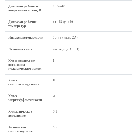
Диапазон рабочего
200-240
напряжения в сети, В
Диапазон рабочих
от -45 до +40
температур
Индекс цветопередачи
70-79 (класс 2A)
Источник света
светодиод. (LED)
Класс защиты от
I
поражения
электрическим током
Класс
П
светораспределения
Класс
A
энергоэффективности
Климатическое
У1
исполнение
Количество
56
светодиодов, шт