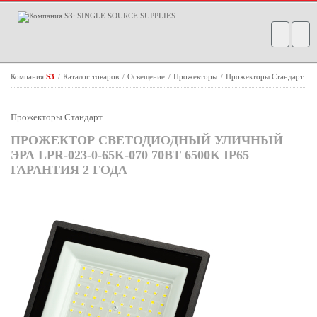
Компания
S3
Каталог товаров
Освещение
Прожекторы
Прожекторы Стандарт
/
/
/
/
Прожекторы Стандарт
ПРОЖЕКТОР СВЕТОДИОДНЫЙ УЛИЧНЫЙ
ЭРА LPR-023-0-65K-070 70ВТ 6500K IP65
ГАРАНТИЯ 2 ГОДА