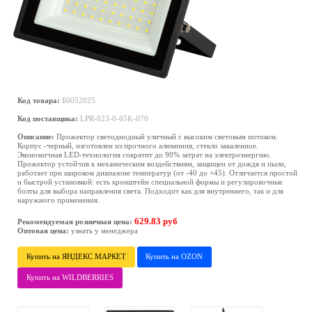
Код товара:
Б0052025
Код поставщика:
LPR-023-0-65K-070
Описание:
Прожектор светодиодный уличный с высоким световым потоком.
Корпус -черный, изготовлен из прочного алюминия, стекло закаленное.
Экономичная LED-технология сократит до 90% затрат на электроэнергию.
Прожектор устойчив к механическим воздействиям, защищен от дождя и пыли,
работает при широком диапазоне температур (от -40 до +45). Отличается простой
и быстрой установкой: есть кронштейн специальной формы и регулировочные
болты для выбора направления света. Подходит как для внутреннего, так и для
наружного применения.
629.83 руб
Рекомендуемая розничная цена:
Оптовая цена:
узнать у менеджера
Купить на ЯНДЕКС МАРКЕТ
Купить на OZON
Купить на WILDBERRIES