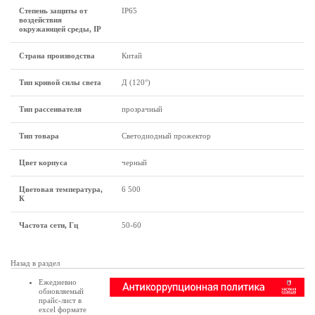
Степень защиты от
IP65
воздействия
окружающей среды, IP
Страна производства
Китай
Тип кривой силы света
Д (120°)
Тип рассеивателя
прозрачный
Тип товара
Светодиодный прожектор
Цвет корпуса
черный
Цветовая температура,
6 500
К
Частота сети, Гц
50-60
Назад в раздел
Ежедневно
обновляемый
прайс-лист в
excel формате