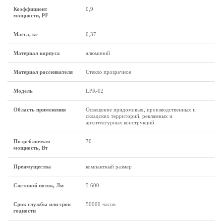
Коэффициент
0,9
мощности, PF
Масса, кг
0,37
Материал корпуса
алюминий
Материал рассеивателя
Стекло прозрачное
Модель
LPR-02
Область применения
Освещение придомовых, производственных и
складских территорий, рекламных и
архитектурных конструкций.
Потребляемая
70
мощность, Вт
Преимущества
компактный размер
Световой поток, Лм
5 600
Срок службы или срок
50000 часов
годности