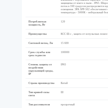
защищены от влаги и пыли - IP65. Широ
поток в 160 градусов распределяется в
освещения. ЭРА SPP-502 обеспечивают 
температура - 5000К – нейтральный бел
Потребляемая
120
мощность, Вт
Преимущества
КСС Ш-с , защита от испульсных помех>
Световой поток, Лм
15 600
Срок службы или
100000
срок годности
Степень защиты от
IP65
воздействия
окружающей среды,
IP
Страна производства
Китай
Тип кривой силы
Ш
света
Тип рассеивателя
прозрачный