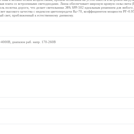
кая плата со встроенными светодиодами. Линза обеспечивает широкую кривую силы света (
доль полотна дороги, что делает светильники ЭРА SPP-502 идеальным решением для любог
свет высокого качества с индексом цветопередачи Ra>70, коэффициентом мощности PF>0.95
ый свет, приближенный к естественному дневному.
4000В, диапазон раб. напр. 170-260В