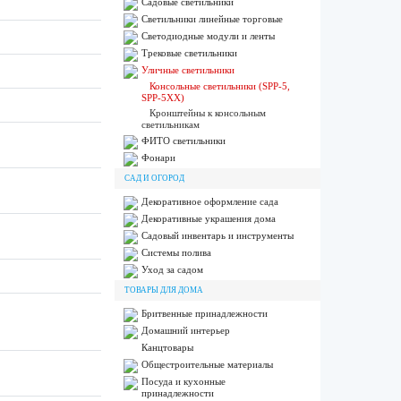
Садовые светильники
Светильники линейные торговые
Светодиодные модули и ленты
Трековые светильники
Уличные светильники
Консольные светильники (SPP-5,
SPP-5XX)
Кронштейны к консольным
светильникам
ФИТО светильники
Фонари
САД И ОГОРОД
Декоративное оформление сада
Декоративные украшения дома
Садовый инвентарь и инструменты
Системы полива
Уход за садом
ТОВАРЫ ДЛЯ ДОМА
Бритвенные принадлежности
Домашний интерьер
Канцтовары
Общестроительные материалы
Посуда и кухонные
принадлежности