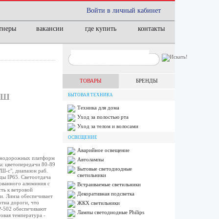
Войти в личный кабинет
тнеры
вакансии
где купить
контакты
ТОВАРЫ
БРЕНДЫ
 Ш
БЫТОВАЯ ТЕХНИКА
Техника для дома
Уход за полостью рта
Уход за телом и волосами
ОСВЕЩЕНИЕ
Аварийное освещение
езнодорожных платформ
Автолампы
кс цветопередачи 80-89
Бытовые светодиодные
Ш-с", диапазон раб.
светильники
ды IP65. Светоотдача
ованного алюминия с
Встраиваемые светильники
ть к ветровой
Декоративная подсветка
и. Линза обеспечивает
отна дороги, что
ЖКХ светильники
P-502 обеспечивают
Лампы cветодиодные Philips
овая температура -