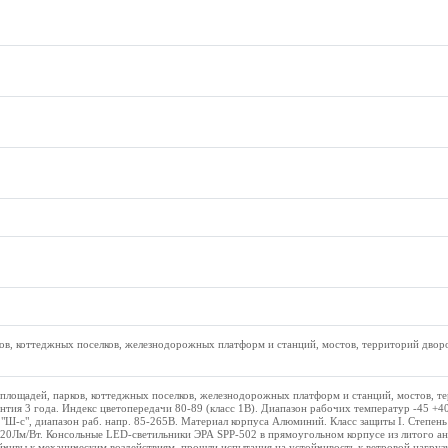
ов, коттеджных поселков, железнодорожных платформ и станций, мостов, территорий дворо
 площадей, парков, коттеджных поселков, железнодорожных платформ и станций, мостов, т
нтия 3 года. Индекс цветопередачи 80-89 (класс 1В). Диапазон рабочих температур -45 +40
"Ш-с", диапазон раб. напр. 85-265В. Материал корпуса Алюминий. Класс защиты I. Степень
20Лм/Вт. Консольные LED-светильники ЭРА SPP-502 в прямоугольном корпусе из литого а
чивы к механическим воздействиям, прошли испытания на устойчивость к ветровой нагруз