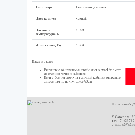
Тип товара
Светильник уличный
Цвет корпуса
черный
Цветовая
5 000
температура, К
Частота сети, Гц
50/60
Назад в раздел
Ежедневно обновляемый прайс-лист в excel формате
доступен в
личном кабинете
.
Если у Вас нет доступа в
личный кабинет
, отправьте
запрос нам на почту:
sales@s3.ru
Нашли ошибку?
© Copyright 19
тел. +7 495 739
e-mail:
s3@s3.r