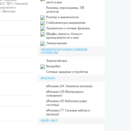
аксессуары
КСС "Ш"). Световой
о дорожного
Разъёмы, переходники, ТВ
. Цветовая
делители
Розетки и выключатели
Стабилизаторы напряжения
Удлинители и сетевые фильтры
Шкафы, корпуса, боксы и
принадлежности к ним
Электрозвонки
ЭЛЕМЕНТЫ ПИТАНИЯ И ЗАРЯДНЫЕ
УСТРОЙСТВА
Аккумуляторы
Батарейки
Сетевые зарядные устройства
ЯРЕКЛАМА
яРеклама (04 Элементы питания)
яРеклама (28 Интерьерное
освещение)
яРеклама (45 Кабеленесущие
системы)
яРеклама (77 Силовые кабели и
провода)
ПРАЙС-ЛИСТ