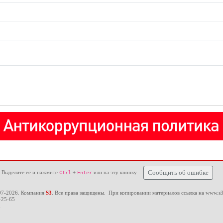
 Выделите её и нажмите
+
или на эту кнопку
Сообщить об ошибке
Ctrl
Enter
97-2026. Компания
S3
. Все права защищены. При копировании материалов ссылка на
www.s3
-25-65
u