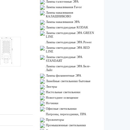
Лампы галогенные ЭРА
Лампы накаливания Favor
Лампы накаливания
КАЛАШНИКОВО
Лампы накаливания ЭРА
Лампы светодиодные KODAK
Лампы светодиодные ЭРА GREEN
LINE
Лампы светодиодные ЭРА Power
Лампы светодиодные ЭРА RED
LINE
Лампы светодиодные ЭРА
STANDART
Лампы светодиодные ЭРА Белт-
Лайт
Лампы филаментные ЭРА
Линейные светильники бытовые
Люстры
Настольные светильники
Новогоднее освещение
Ночники
Офисные светильники
Патроны, переходники, ПРА
Прожекторы
Промышленные светильники