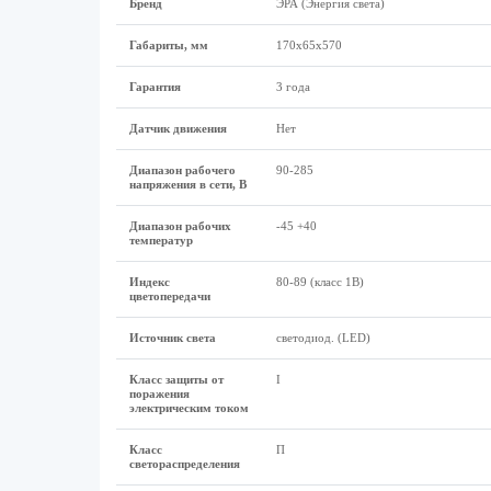
Бренд
ЭРА (Энергия света)
Габариты, мм
170х65х570
Гарантия
3 года
Датчик движения
Нет
Диапазон рабочего
90-285
напряжения в сети, В
Диапазон рабочих
-45 +40
температур
Индекс
80-89 (класс 1B)
цветопередачи
Источник света
светодиод. (LED)
Класс защиты от
I
поражения
электрическим током
Класс
П
светораспределения