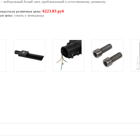
– нейтральный белый свет, приближенный к естественному дневному.
6223.83 руб
ендуемая розничная цена:
ая цена:
узнать у менеджера