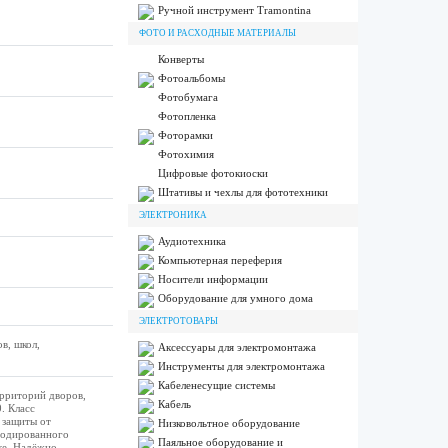
Ручной инструмент Tramontina
ФОТО И РАСХОДНЫЕ МАТЕРИАЛЫ
Конверты
Фотоальбомы
Фотобумага
Фотопленка
Фоторамки
Фотохимия
Цифровые фотокиоски
Штативы и чехлы для фототехники
ЭЛЕКТРОНИКА
Аудиотехника
Компьютерная переферия
Носители информации
Оборудование для умного дома
ЭЛЕКТРОТОВАРЫ
в, школ,
Аксессуары для электромонтажа
Инструменты для электромонтажа
Кабеленесущие системы
ерриторий дворов,
Кабель
. Класс
 защиты от
Низковольтное оборудование
нодированного
Паяльное оборудование и
ке. Надёжно