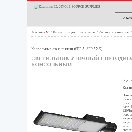
о ко
Компания
S3
Каталог товаров
Освещение
Уличные светильники
/
/
/
Консольные светильники (SPP-5, SPP-5XX)
СВЕТИЛЬНИК УЛИЧНЫЙ СВЕТОДИОДНЫЙ 
КОНСОЛЬНЫЙ
Код т
Код п
Описа
и стан
(класс
напр. 
120Лм/
порошк
нагруз
широку
делае
свет в