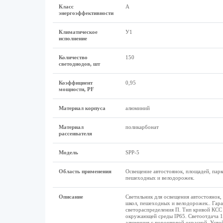
Класс
А
энергоэффективности
Климатическое
У1
исполнение
Количество
150
светодиодов, шт
Коэффициент
0,95
мощности, PF
Материал корпуса
алюминий
Материал
поликарбонат
рассеивателя
Модель
SPP-5
Область применения
Освещение автостоянок, площадей, парк
пешеходных и велодорожек.
Описание
Светильник для освещения автостоянок,
школ, пешеходных и велодорожек.. Гара
светораспределения П. Тип кривой КСС 
окружающей среды IP65. Светоотдача 1
алюминия с порошковой окраской. Устой