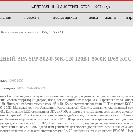
ФЕДЕРАЛЬНЫЙ ДИСТРИБЬЮТОР с 1997 года
мпании
новости
поставщикам
цены
акции
пар
Консольные светильники (SPP-5, SPP-5XX)
/
ЭРА SPP-502-0-50K-120 120ВТ 5000К IP65 КСС
овара:
Б0051833
оставщика:
SPP-502-0-50K-120
ние:
Светильник для освещения автостоянок, площадей, парков, коттеджных поселков, жел
ций, мостов, территорий дворов, школ, пешеходных и велодорожек.. Гарантия 3 года. Инде
 1В). Диапазон рабочих температур -45 +40. Класс светораспределения П. Тип кривой КСС "
85-265В. Материал корпуса Алюминий. Класс защиты I. Степень защиты от окружающей сре
Вт. Консольные LED-светильники ЭРА SPP-502 в прямоугольном корпусе из литого анодир
овой окраской. Устойчивы к механическим воздействиям, прошли испытания на устойчивос
ке. Надёжно защищены от влаги и пыли - IP65. Широкая плата со встроенными светодиодам
ю кривую силы света (КСС "Ш"). Световой поток в 160 градусов распределяется вдоль пол
т светильники ЭРА SPP-502 идеальным решением для любого дорожного освещения. ЭРА SP
ысокого качества с индексом цветопередачи Ra>70, коэффициентом мощности PF>0.95. Цвет