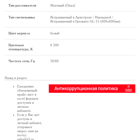
Тип рассеивателя
Матовый (Опал)
Тип светильника
Встраиваемый в Армстронг / Накладной /
Встраиваемый в Грильято GL-15 (600х600мм)
Цвет корпуса
белый
Цветовая
6 500
температура, К
Частота сети, Гц
50/60
Назад в раздел
Ежедневно
обновляемый
прайс-лист в
excel формате
доступен в
личном
кабинете
.
Если у Вас нет
доступа в
личный кабинет
,
отправьте
запрос нам на
почту:
sales@s3.ru