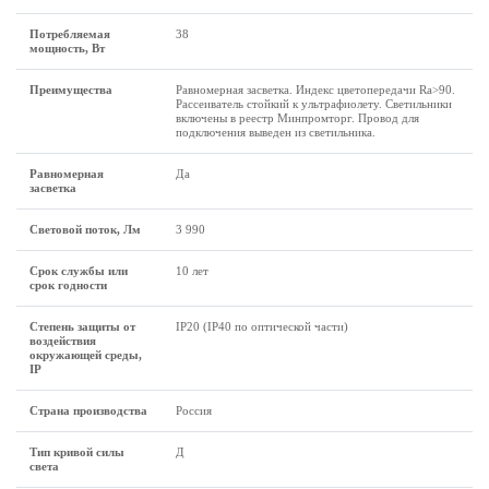
Потребляемая
38
мощность, Вт
Преимущества
Равномерная засветка. Индекс цветопередачи Ra>90.
Рассеиватель стойкий к ультрафиолету. Светильники
включены в реестр Минпромторг. Провод для
подключения выведен из светильника.
Равномерная
Да
засветка
Световой поток, Лм
3 990
Срок службы или
10 лет
срок годности
Степень защиты от
IP20 (IP40 по оптической части)
воздействия
окружающей среды,
IP
Страна производства
Россия
Тип кривой силы
Д
света