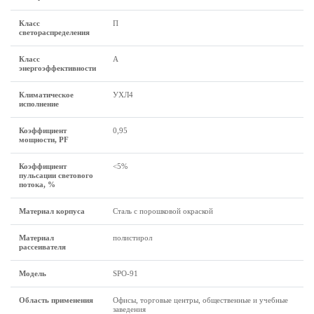
Класс
П
светораспределения
Класс
А
энергоэффективности
Климатическое
УХЛ4
исполнение
Коэффициент
0,95
мощности, PF
Коэффициент
<5%
пульсации светового
потока, %
Материал корпуса
Сталь с порошковой окраской
Материал
полистирол
рассеивателя
Модель
SPO-91
Область применения
Офисы, торговые центры, общественные и учебные
заведения