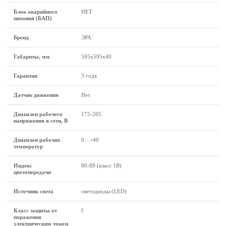
Блок аварийного
НЕТ
питания (БАП)
Бренд
ЭРА
Габариты, мм
595х595х40
Гарантия
3 года
Датчик движения
Нет
Диапазон рабочего
175-265
напряжения в сети, В
Диапазон рабочих
0…+40
температур
Индекс
80-89 (класс 1B)
цветопередачи
Источник света
светодиоды (LED)
Класс защиты от
I
поражения
электрическим током