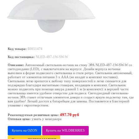
Код товара:
Б0051474
Код поставщика:
NLED-487-1W-SW-W
Описание:
Автономный светильник-ночник на стену ЭРА NLED-487-1W-SW-W со
светодиодами (LED), с выключателем на корпусе. Дизайн корпуса ночника
выполнен в форме подвесного светильника в стиле ретро. Светильник автономный,
работает от элементов питания 3 х ААА (не входят в комплект поставки).
Светильник легко крепится к любому типу поверхностей и легко снимается для
подзарядки благодаря магнитным стикерам, входящим в комплект. Светильник
можно подвесить при помощи шнура длиной 1 м (в комплекте): в верхней части
светильника имеется удобное отверстие для подвеса. Светодиодный светильник-
ночник ЭРА станет отличным элементом декора и создаст яркую подсветку там, где
вам удобно! Легкий доступ к батарейкам для замены. Поставляется в блистерной
упаковке с евроотверстием.
497.70 руб
Рекомендуемая розничная цена:
Оптовая цена:
узнать у менеджера
Купить на OZON
Купить на WILDBERRIES