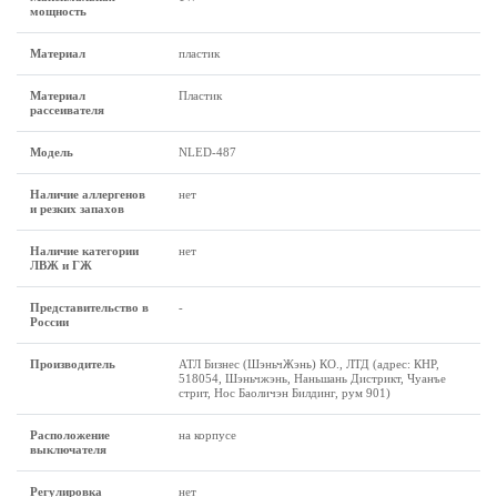
мощность
Материал
пластик
Материал
Пластик
рассеивателя
Модель
NLED-487
Наличие аллергенов
нет
и резких запахов
Наличие категории
нет
ЛВЖ и ГЖ
Представительство в
-
России
Производитель
АТЛ Бизнес (ШэньчЖэнь) КО., ЛТД (адрес: КНР,
518054, Шэньчжэнь, Наньшань Дистрикт, Чуанъе
стрит, Нос Баоличэн Билдинг, рум 901)
Расположение
на корпусе
выключателя
Регулировка
нет