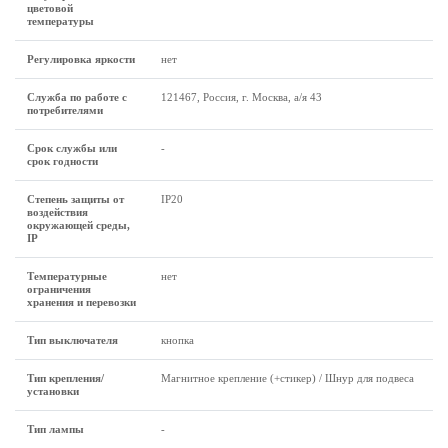
цветовой
температуры
Регулировка яркости
нет
Служба по работе с
121467, Россия, г. Москва, а/я 43
потребителями
Срок службы или
-
срок годности
Степень защиты от
IP20
воздействия
окружающей среды,
IP
Температурные
нет
ограничения
хранения и перевозки
Тип выключателя
кнопка
Тип крепления/
Магнитное крепление (+стикер) / Шнур для подвеса
установки
Тип лампы
-