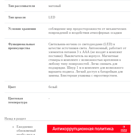
Тип рассеивателя
матовый
Тип цоколя
LED
Условия хранения
соблюдение мер предосторожности от механических
повреждений и воздействия атмосферных осадков
Функциональные
Светильник-ночник со светодиодами (LED) в
преимущества
качестве источников света. Автономный, работает от
элементов питания 3 х ААА (не входят в комплект
поставки). Выключатель на корпусе. Магнитные
стикеры в комплекте с возможностью крепления к
любому типу поверхностей. Легко снимать для
подзарядки. Шнур 1 м в комплекте для возможного
варианта подвеса. Легкий доступ к батарейкам для
замены. Блистерная упаковка с евроотверстием.
Цвет
белый
Цветовая
-
температура
Назад в раздел
Ежедневно
обновляемый
прайс-лист в