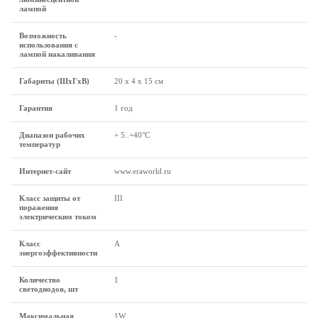
лампой
Возможность
-
использования с
лампой накаливания
Габариты (ШхГхВ)
20 х 4 х 15 см
Гарантия
1 год
Диапазон рабочих
+ 5..+40°C
температур
Интернет-сайт
www.eraworld.ru
Класс защиты от
III
поражения
электрическим током
Класс
A
энергоэффективности
Количество
1
светодиодов, шт
Максимальная
1W