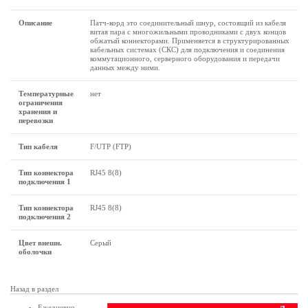
Описание
Патч-корд это соединительный шнур, состоящий из кабеля
витая пара с многожильными проводниками с двух концов
обжатый коннекторами. Применяется в структурированных
кабельных системах (СКС) для подключения и соединения
коммутационного, серверного оборудования и передачи
данных между ними.
Температурные
нет
ограничения
хранения и
перевозки
Тип кабеля
F/UTP (FTP)
Тип коннектора
RJ45 8(8)
подключения 1
Тип коннектора
RJ45 8(8)
подключения 2
Цвет внешн.
Серый
оболочки
Назад в раздел
Ежедневно