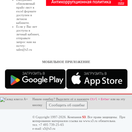
обновляемый
прайс-лист в
excel формате
доступен в
личном
кабинете
.
Если у Вас нет
доступа в
личный кабинет
,
отправьте
запрос нам на
почту:
sales@s3.ru
МОБИЛЬНОЕ ПРИЛОЖЕНИЕ
Нашли ошибку? Выделите её и нажмите
+
или на эту
Ctrl
Enter
кнопку
Сообщить об ошибке
© Copyright 1997-2026. Компания
S3
. Все права защищены. При
копировании материалов ссылка на
www.s3.ru
обязательна.
тел. +7 495 739-25-65
e-mail:
s3@s3.ru