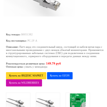
Код товара:
Б0051382
Код поставщика:
PC-2F-A
Описание:
Патч-корд это соединительный шнур, состоящий из кабеля витая пара с
многожильными проводниками с двух концов обжатый коннекторами. Применяется
в структурированных кабельных системах (СКС) для подключения и соединения
коммутационного, серверного оборудования и передачи данных между ними.
149.79 руб
Рекомендуемая розничная цена:
Оптовая цена:
узнать у менеджера
Купить на ЯНДЕКС МАРКЕТ
Купить на OZON
Купить на WILDBERRIES