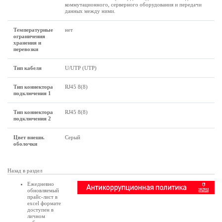
коммутационного, серверного оборудования и передачи
данных между ними.
Температурные
нет
ограничения
хранения и
перевозки
Тип кабеля
U/UTP (UTP)
Тип коннектора
RJ45 8(8)
подключения 1
Тип коннектора
RJ45 8(8)
подключения 2
Цвет внешн.
Серый
оболочки
Назад в раздел
Ежедневно
обновляемый
прайс-лист в
excel формате
доступен в
личном