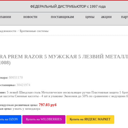
ФЕДЕРАЛЬНЫЙ ДИСТРИБЬЮТОР с 1997 года
мпании
новости
поставщикам
цены
акции
пар
надлежности
Бритвенные системы
/
RA PREM RAZOR 5 МУЖСКАЯ 5 ЛЕЗВИЙ МЕТАЛ
008)
овара:
Б0051170
оставщика:
30421974
ние:
5 лезвий Шведская сталь Металлические нескользящие ручки Пластиковая защита 1 бри
е кассеты Сменные кассеты - 4 шт в упаковке Экономия до 50% по сравнению с ведущими 
797.03 руб
ендуемая розничная цена:
ая цена:
узнать у менеджера
ить на OZON
Купить на WILDBERRIES
Купить на ЯНДЕКС МАРКЕТ