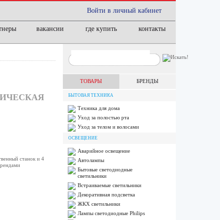
Войти в личный кабинет
тнеры
вакансии
где купить
контакты
ТОВАРЫ
БРЕНДЫ
ЛИЧЕСКАЯ
БЫТОВАЯ ТЕХНИКА
Техника для дома
Уход за полостью рта
Уход за телом и волосами
ОСВЕЩЕНИЕ
Аварийное освещение
твенный станок и 4
Автолампы
брендами
Бытовые светодиодные
светильники
Встраиваемые светильники
Декоративная подсветка
ЖКХ светильники
Лампы cветодиодные Philips