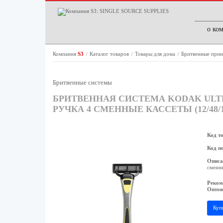
о ко
Компания
S3
Каталог товаров
Товары для дома
Бритвенные при
/
/
/
Бритвенные системы
БРИТВЕННАЯ СИСТЕМА KODAK ULT
РУЧКА 4 СМЕННЫЕ КАССЕТЫ (12/48/1
Код т
Код п
Описа
сменны
Реком
Оптов
Куп