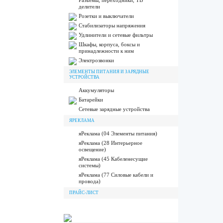
Разъёмы, переходники, ТВ
делители
Розетки и выключатели
Стабилизаторы напряжения
Удлинители и сетевые фильтры
Шкафы, корпуса, боксы и
принадлежности к ним
Электрозвонки
ЭЛЕМЕНТЫ ПИТАНИЯ И ЗАРЯДНЫЕ
УСТРОЙСТВА
Аккумуляторы
Батарейки
Сетевые зарядные устройства
ЯРЕКЛАМА
яРеклама (04 Элементы питания)
яРеклама (28 Интерьерное
освещение)
яРеклама (45 Кабеленесущие
системы)
яРеклама (77 Силовые кабели и
провода)
ПРАЙС-ЛИСТ