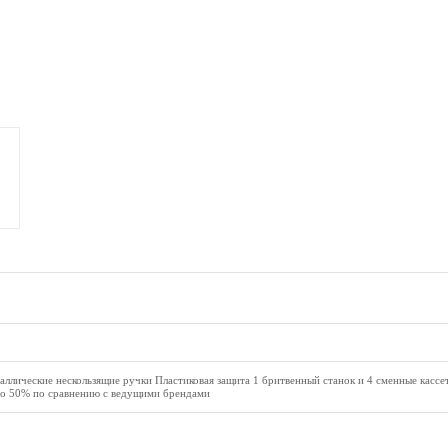
аллические нескользящие ручки Пластиковая защита 1 бритвенный станок и 4 сменные касс
 до 50% по сравнению с ведущими брендами