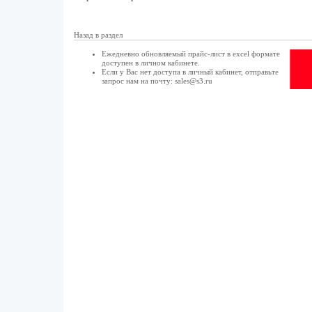
Назад в раздел
Ежедневно обновляемый прайс-лист в excel формате
доступен в
личном кабинете
.
Если у Вас нет доступа в
личный кабинет
, отправьте
запрос нам на почту:
sales@s3.ru