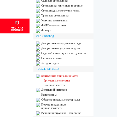
Садовые светильники
Светильники линейные торговые
Светодиодные модули и ленты
Трековые светильники
Уличные светильники
ФИТО светильники
Фонари
САД И ОГОРОД
Декоративное оформление сада
Декоративные украшения дома
Садовый инвентарь и инструменты
Системы полива
Уход за садом
ТОВАРЫ ДЛЯ ДОМА
Бритвенные принадлежности
Бритвенные системы
Сменные кассеты
Домашний интерьер
Канцтовары
Общестроительные материалы
Посуда и кухонные
принадлежности
Ручной инструмент Tramontina