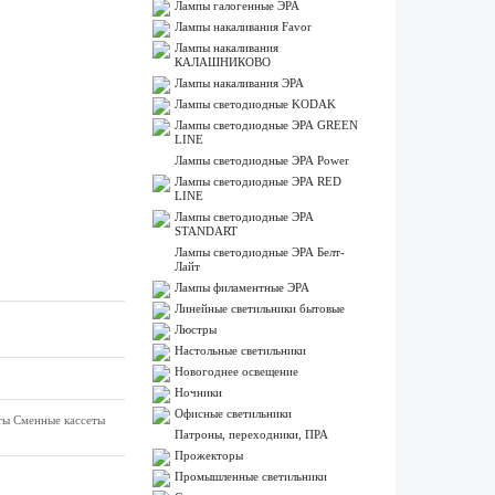
Лампы галогенные ЭРА
Лампы накаливания Favor
Лампы накаливания
КАЛАШНИКОВО
Лампы накаливания ЭРА
Лампы светодиодные KODAK
Лампы светодиодные ЭРА GREEN
LINE
Лампы светодиодные ЭРА Power
Лампы светодиодные ЭРА RED
LINE
Лампы светодиодные ЭРА
STANDART
Лампы светодиодные ЭРА Белт-
Лайт
Лампы филаментные ЭРА
Линейные светильники бытовые
Люстры
Настольные светильники
Новогоднее освещение
Ночники
Офисные светильники
еты Сменные кассеты
Патроны, переходники, ПРА
Прожекторы
Промышленные светильники