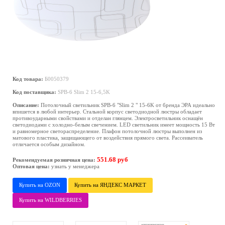
Код товара:
Б0050379
Код поставщика:
SPB-6 Slim 2 15-6,5K
Описание:
Потолочный светильник SPB-6 "Slim 2 " 15-6K от бренда ЭРА идеально
впишется в любой интерьер. Стальной корпус светодиодной люстры обладает
противоударными свойствами и отделан глянцем. Электросветильник оснащён
светодиодами с холодно-белым свечением. LED светильник имеет мощность 15 Вт
и равномерное светораспределение. Плафон потолочной люстры выполнен из
матового пластика, защищающего от воздействия прямого света. Рассеиватель
отличается особым дизайном.
551.68 руб
Рекомендуемая розничная цена:
Оптовая цена:
узнать у менеджера
Купить на OZON
Купить на ЯНДЕКС МАРКЕТ
Купить на WILDBERRIES