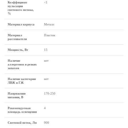
Коэффициент
<1
пульсации
светового потока,
%
Материал корпуса
Металл
Материал
Пластик
рассеивателя
Мощность, Вт
15
Наличие
нет
аллергенов и резких
запахов
Наличие категории
нет
ЛВЖ и ГЖ
Напряжение
170-250
питания, В
Рекомендуемая
4
площадь освещения
Световой поток, Лм
900