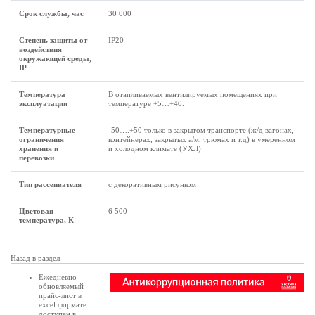
Срок службы, час
30 000
Степень защиты от
IP20
воздействия
окружающей среды,
IP
Температура
В отапливаемых вентилируемых помещениях при
эксплуатации
температуре +5…+40.
Температурные
-50….+50 только в закрытом транспорте (ж/д вагонах,
ограничения
контейнерах, закрытых а/м, трюмах и т.д) в умеренном
хранения и
и холодном климате (УХЛ)
перевозки
Тип рассеивателя
с декоративным рисунком
Цветовая
6 500
температура, К
Назад в раздел
Ежедневно
обновляемый
прайс-лист в
excel формате
доступен в