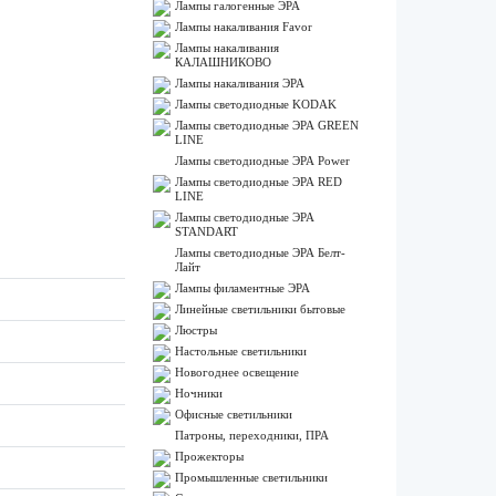
Лампы галогенные ЭРА
Лампы накаливания Favor
Лампы накаливания
КАЛАШНИКОВО
Лампы накаливания ЭРА
Лампы светодиодные KODAK
Лампы светодиодные ЭРА GREEN
LINE
Лампы светодиодные ЭРА Power
Лампы светодиодные ЭРА RED
LINE
Лампы светодиодные ЭРА
STANDART
Лампы светодиодные ЭРА Белт-
Лайт
Лампы филаментные ЭРА
Линейные светильники бытовые
Люстры
Настольные светильники
Новогоднее освещение
Ночники
Офисные светильники
Патроны, переходники, ПРА
Прожекторы
Промышленные светильники