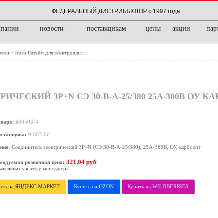
ФЕДЕРАЛЬНЫЙ ДИСТРИБЬЮТОР с 1997 года
мпании
новости
поставщикам
цены
акции
пар
тели
Intro Разъём для электроплит
/
ИЧЕСКИЙ 3P+N СЭ 30-В-А-25/380 25А-380В ОУ К
овара:
Б0050374
оставщика:
9-803-06
ние:
Соединитель электрический 3P+N (СЭ 30-В-А-25/380), 25А-380В, ОУ, карболит
321.04 руб
ендуемая розничная цена:
ая цена:
узнать у менеджера
ить на ЯНДЕКС МАРКЕТ
Купить на OZON
Купить на WILDBERRIES