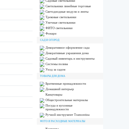
Садовые светильники
Светильники линейные торговые
Светодиодные модули и ленты
Трековые светильники
Уличные светильники
ФИТО светильники
Фонари
САД И ОГОРОД
Декоративное оформление сада
Декоративные украшения дома
Садовый инвентарь и инструменты
Системы полива
Уход за садом
ТОВАРЫ ДЛЯ ДОМА
Бритвенные принадлежности
Домашний интерьер
Канцтовары
Общестроительные материалы
Посуда и кухонные
принадлежности
Ручной инструмент Tramontina
ФОТО И РАСХОДНЫЕ МАТЕРИАЛЫ
Конверты