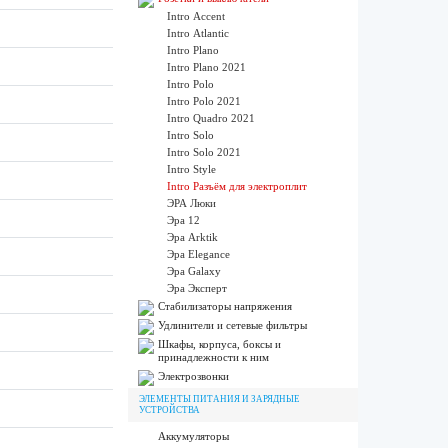
Intro Accent
Intro Atlantic
Intro Plano
Intro Plano 2021
Intro Polo
Intro Polo 2021
Intro Quadro 2021
Intro Solo
Intro Solo 2021
Intro Style
Intro Разъём для электроплит
ЭРА Люки
Эра 12
Эра Arktik
Эра Elegance
Эра Galaxy
Эра Эксперт
Стабилизаторы напряжения
Удлинители и сетевые фильтры
Шкафы, корпуса, боксы и
принадлежности к ним
Электрозвонки
ЭЛЕМЕНТЫ ПИТАНИЯ И ЗАРЯДНЫЕ
УСТРОЙСТВА
Аккумуляторы