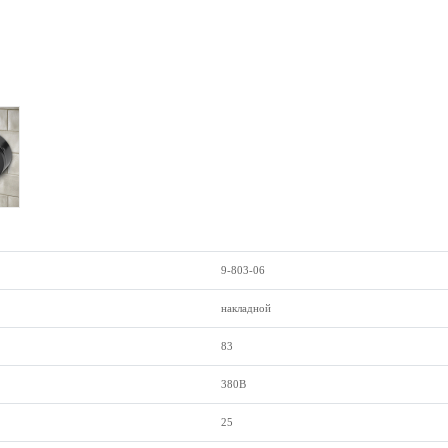
9-803-06
накладной
83
380В
25