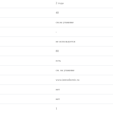
2 года
40
см.на упаковке
-
не используется
80
есть
см. на упаковке
www.introelectric.ru
нет
нет
1