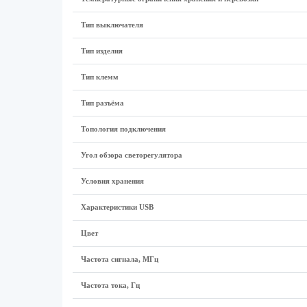
Тип выключателя
Тип изделия
Тип клемм
Тип разъёма
Топология подключения
Угол обзора светорегулятора
Условия хранения
Характеристики USB
Цвет
Частота сигнала, МГц
Частота тока, Гц