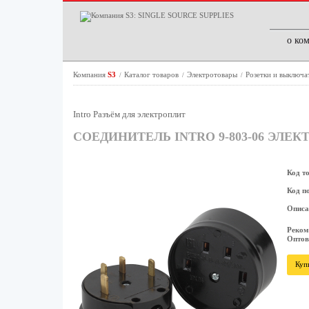
о ко
Компания
S3
Каталог товаров
Электротовары
Розетки и выключа
/
/
/
Intro Разъём для электроплит
СОЕДИНИТЕЛЬ INTRO 9-803-06 ЭЛЕКТР
Код т
Код п
Описа
Реком
Оптов
Куп