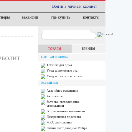
Войти в личный кабинет
тнеры
вакансии
где купить
контакты
ТОВАРЫ
БРЕНДЫ
АРБОЛИТ
БЫТОВАЯ ТЕХНИКА
Техника для дома
Уход за полостью рта
Уход за телом и волосами
ОСВЕЩЕНИЕ
Аварийное освещение
Автолампы
Бытовые светодиодные
светильники
Встраиваемые светильники
Декоративная подсветка
ЖКХ светильники
Лампы cветодиодные Philips