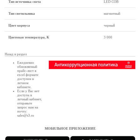
Тип источника света
LED COB
Тип светильника
магнитный
Цвет корпуса
черный
Цветовая температура, К
3 000
Назад в раздел
Ежедневно
обновляемый
прайс-лист в
excel формате
доступен в
личном
кабинете
.
Если у Вас нет
доступа в
личный кабинет
,
отправьте
запрос нам на
почту:
sales@s3.ru
МОБИЛЬНОЕ ПРИЛОЖЕНИЕ