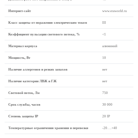
Интернет-сайт
www.eraworld.ru
Класс защиты от поражения электрическим током
III
Коэффициент пульсации светового потока, %
<1
Материал корпуса
алюминий
Мощность, Вт
10
Наличие аллергенов и резких запахов
нет
Наличие категории ЛВЖ и ГЖ
нет
Световой поток, Лм
750
Срок службы, часов
30 000
Степень защиты IP
20 IP
Температурные ограничения хранения и перевозки
-20….+40