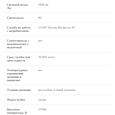
Световой поток,
1000 лм
Лм
Светоотдача
80
Служба по работе
121467 Россия Москва а/я 43
с потребителями
Совместимость с
нет
выключателем с
подсветкой
Срок службы или
30 000 часов
срок годности
Температурные
нет
ограничения
хранения и
перевозки
Условия хранения
нет особых условий хранения
Форма колбы
груша
Цветовая
2700K
температура, К