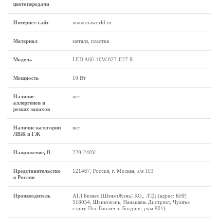
цветопередачи
Интернет-сайт
www.eraworld.ru
Материал
металл, пластик
Модель
LED A60-10W-827-E27 R
Мощность
10 Вт
Наличие
нет
аллергенов и
резких запахов
Наличие категории
нет
ЛВЖ и ГЖ
Напряжение, В
220-240V
Представительство
121467, Россия, г. Москва, а/я 103
в России
Производитель
АТЛ Бизнес (ШэньчЖэнь) КО., ЛТД (адрес: КНР,
518054, Шэньчжэнь, Наньшань Дистрикт, Чуанъе
стрит, Нос Баоличэн Билдинг, рум 901)