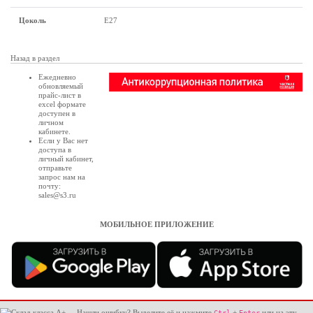
Цоколь
Е27
Назад в раздел
Ежедневно
обновляемый
прайс-лист в
excel формате
доступен в
личном
кабинете
.
Если у Вас нет
доступа в
личный кабинет
,
отправьте
запрос нам на
почту:
sales@s3.ru
МОБИЛЬНОЕ ПРИЛОЖЕНИЕ
Нашли ошибку? Выделите её и нажмите
+
или на эту
Ctrl
Enter