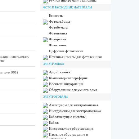
Ручной инструмент Tramontina
ФОТО И РАСХОДНЫЕ МАТЕРИАЛЫ
Конверты
Фотоальбомы
Фотобумага
Фотопленка
Фоторамки
Фотохимия
Цифровые фотокиоски
можно использовать
Штативы и чехлы для фототехники
тв.
ЭЛЕКТРОНИКА
Аудиотехника
г, рум 901)
Компьютерная переферия
Носители информации
Оборудование для умного дома
ЭЛЕКТРОТОВАРЫ
Аксессуары для электромонтажа
Инструменты для электромонтажа
Кабеленесущие системы
Кабель
Низковольтное оборудование
Паяльное оборудование и
аксессуары