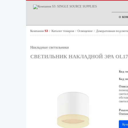
о ко
Компания
S3
Каталог товаров
Освещение
Декоративная подсвет
/
/
/
Накладные светильники
СВЕТИЛЬНИК НАКЛАДНОЙ ЭРА OL17
Код т
Код п
Описа
помеще
светил
обстан
светил
Реком
Оптов
Куп