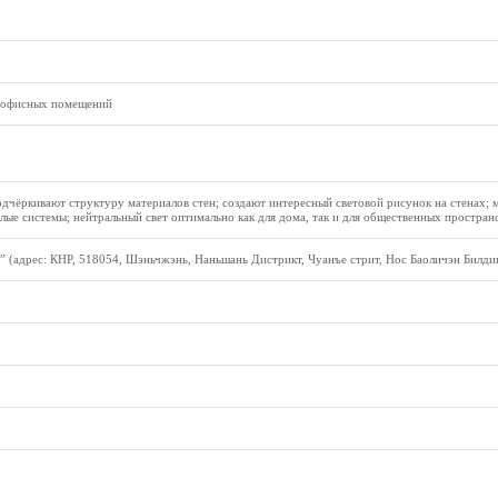
и офисных помещений
одчёркивают структуру материалов стен; создают интересный световой рисунок на стенах; 
целые системы; нейтральный свет оптимально как для дома, так и для общественных пространс
 (адрес: КНР, 518054, Шэньчжэнь, Наньшань Дистрикт, Чуанъе стрит, Нос Баоличэн Билдин