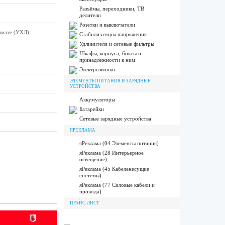
Разъёмы, переходники, ТВ
делители
Розетки и выключатели
лимате (УХЛ)
Стабилизаторы напряжения
Удлинители и сетевые фильтры
Шкафы, корпуса, боксы и
принадлежности к ним
Электрозвонки
ЭЛЕМЕНТЫ ПИТАНИЯ И ЗАРЯДНЫЕ
УСТРОЙСТВА
Аккумуляторы
Батарейки
Сетевые зарядные устройства
ЯРЕКЛАМА
яРеклама (04 Элементы питания)
яРеклама (28 Интерьерное
освещение)
яРеклама (45 Кабеленесущие
системы)
яРеклама (77 Силовые кабели и
провода)
ПРАЙС-ЛИСТ