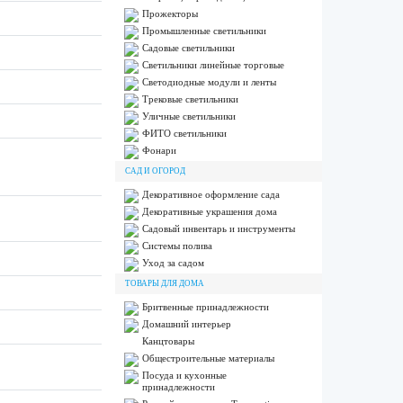
Прожекторы
Промышленные светильники
Садовые светильники
Светильники линейные торговые
Светодиодные модули и ленты
Трековые светильники
Уличные светильники
ФИТО светильники
Фонари
САД И ОГОРОД
Декоративное оформление сада
Декоративные украшения дома
Садовый инвентарь и инструменты
Системы полива
Уход за садом
ТОВАРЫ ДЛЯ ДОМА
Бритвенные принадлежности
Домашний интерьер
Канцтовары
Общестроительные материалы
Посуда и кухонные
принадлежности