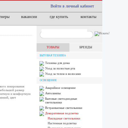
Войти в личный кабинет
тнеры
вакансии
где купить
контакты
ТОВАРЫ
БРЕНДЫ
БЫТОВАЯ ТЕХНИКА
Техника для дома
Уход за полостью рта
Уход за телом и волосами
ОСВЕЩЕНИЕ
вого зонирования
Аварийное освещение
 небольшой размер
Автолампы
 уютную и комфортную
миний, цвет
Бытовые светодиодные
светильники
Встраиваемые светильники
Декоративная подсветка
Накладные светильники
Настенная подсветка