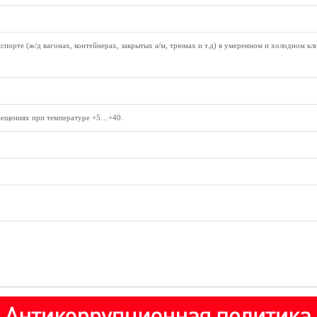
анспорте (ж/д вагонах, контейнерах, закрытых а/м, трюмах и т.д) в умеренном и холодном к
мещениях при температуре +5…+40.