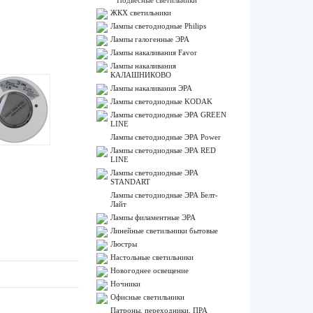
Подвесные светильники
ЖКХ светильники
Лампы cветодиодные Philips
Лампы галогенные ЭРА
Лампы накаливания Favor
Лампы накаливания
КАЛАШНИКОВО
Лампы накаливания ЭРА
Лампы светодиодные KODAK
Лампы светодиодные ЭРА GREEN
LINE
Лампы светодиодные ЭРА Power
Лампы светодиодные ЭРА RED
LINE
Лампы светодиодные ЭРА
STANDART
Лампы светодиодные ЭРА Белт-
Лайт
Лампы филаментные ЭРА
Линейные светильники бытовые
Люстры
Настольные светильники
Новогоднее освещение
Ночники
Офисные светильники
Патроны, переходники, ПРА