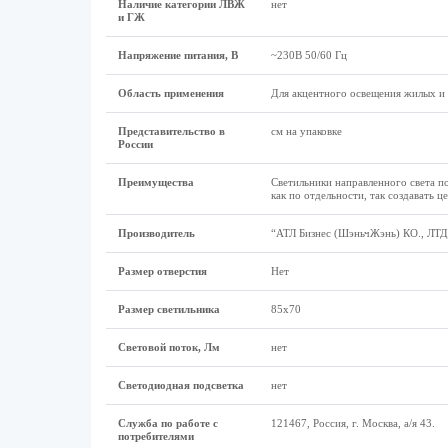
Наличие категории ЛВЖ
нет
и ГЖ
Напряжение питания, В
~230В 50/60 Гц
Область применения
Для акцентного освещения жилых 
Представительство в
см на упаковке
России
Преимущества
Светильники направленного света п
как по отдельности, так создавать 
Производитель
“АТЛ Бизнес (ШэньчЖэнь) КО., ЛТД”
Размер отверстия
Нет
Размер светильника
85x70
Световой поток, Лм
нет
Светодиодная подсветка
нет
Служба по работе с
121467, Россия, г. Москва, а/я 43.
потребителями