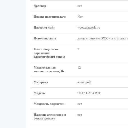
Драйвер
нет
Индекс цветопередачи
Нет
Интернет-сайт
www.eraworld.ru
Источник света
лампа с цоколем GX53 ( в комплект 
Класс защиты от
2
поражения
электрическим током
Максимальная
12
мощность лампы, Вт
Материал
алюминий
Модель
OL17 GX53 WH
Мощность подсветки
нет
Наличие аллергенов и
нет
резких запахов