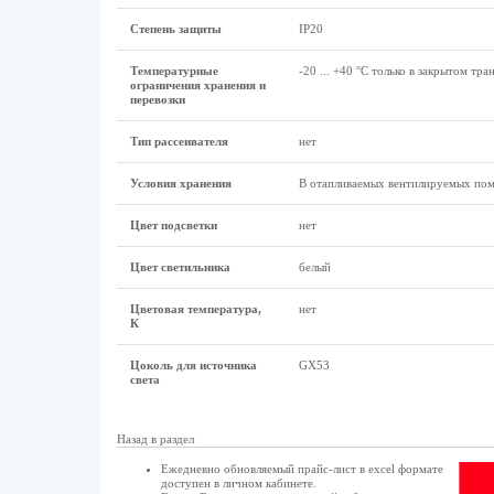
Степень защиты
IP20
Температурные
-20 ... +40 °C только в закрытом тр
ограничения хранения и
перевозки
Тип рассеивателя
нет
Условия хранения
В отапливаемых вентилируемых по
Цвет подсветки
нет
Цвет светильника
белый
Цветовая температура,
нет
К
Цоколь для источника
GX53
света
Назад в раздел
Ежедневно обновляемый прайс-лист в excel формате
доступен в
личном кабинете
.