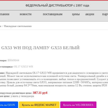
ФЕДЕРАЛЬНЫЙ ДИСТРИБЬЮТОР с 1997 года
мпании
новости
поставщикам
цены
акции
пар
ка
Накладные светильники
/
 GX53 WH ПОД ЛАМПУ GX53 БЕЛЫЙ
овара:
Б0049044
оставщика:
OL17 GX53 WH
ние:
Накладной светильник OL17 GX53 WH применяется для акцентного освещения и свето
ний. Может так же использоваться как основной источник света. Универсальный дизайн и
ьника позволяют устанавливать его в помещениях любых типов и предназначений. Создает
овку. Цоколь для источника света GX53, напряжение питания 220В ~50/60Гц, материал алю
ьника белый, размер 84.5*70мм, максимальная мощность лампы 12 Вт, степень защиты IP20
387.11 руб
ендуемая розничная цена:
ая цена:
узнать у менеджера
ить на OZON
Купить на ЯНДЕКС МАРКЕТ
Купить на WILDBERRIES