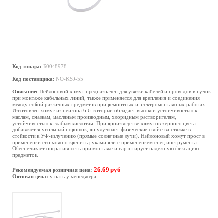
Код товара:
Б0048978
Код поставщика:
NO-KS0-55
Описание:
Нейлоновой хомут предназначен для увязки кабелей и проводов в пучок
при монтаже кабельных линий, также применяется для крепления и соединения
между собой различных предметов при ремонтных и электромонтажных работах.
Изготовлен хомут из нейлона 6.6, который обладает высокой устойчивостью к
маслам, смазкам, масляным производным, хлоридным растворителям,
устойчивостью к слабым кислотам. При производстве хомутов черного цвета
добавляется угольный порошок, он улучшает физические свойства стяжке в
стойкости к УФ-излучению (прямые солнечные лучи). Нейлоновый хомут прост в
применении его можно крепить руками или с применением спец инструмента.
Обеспечивает оперативность при монтаже и гарантирует надёжную фиксацию
предметов.
26.69 руб
Рекомендуемая розничная цена:
Оптовая цена:
узнать у менеджера