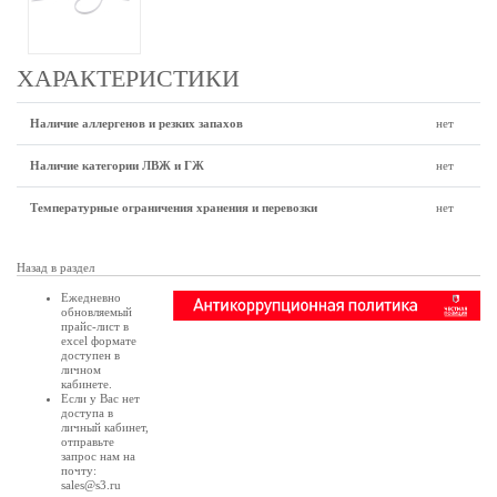
ХАРАКТЕРИСТИКИ
Наличие аллергенов и резких запахов
нет
Наличие категории ЛВЖ и ГЖ
нет
Температурные ограничения хранения и перевозки
нет
Назад в раздел
Ежедневно
обновляемый
прайс-лист в
excel формате
доступен в
личном
кабинете
.
Если у Вас нет
доступа в
личный кабинет
,
отправьте
запрос нам на
почту:
sales@s3.ru