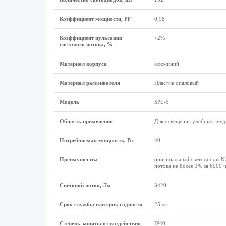
Коэффициент мощности, PF
0,98
Коэффициент пульсации
<2%
светового потока, %
Материал корпуса
алюминий
Материал рассеивателя
Пластик опаловый
Модель
SPL-5
Область применения
Для освещения учебных, ме
Потребляемая мощность, Вт
40
Преимущества
оригинальный светодиоды Nat
потока не более 3% за 6000 
Световой поток, Лм
3420
Срок службы или срок годности
25 лет
Степень защиты от воздействия
IP40