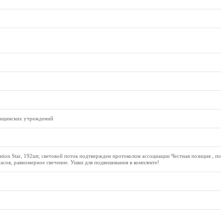
дицинских учреждений
ion Star, 192шт, световой поток подтвержден протоколом ассоциации Честная позиция , по
часов, равномерное свечение. Ушки для подвешивания в комплекте!