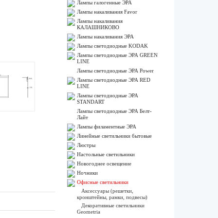
Лампы галогенные ЭРА
Лампы накаливания Favor
Лампы накаливания
КАЛАШНИКОВО
Лампы накаливания ЭРА
Лампы светодиодные KODAK
Лампы светодиодные ЭРА GREEN
LINE
Лампы светодиодные ЭРА Power
Лампы светодиодные ЭРА RED
LINE
Лампы светодиодные ЭРА
STANDART
Лампы светодиодные ЭРА Белт-
Лайт
Лампы филаментные ЭРА
Линейные светильники бытовые
Люстры
Настольные светильники
Новогоднее освещение
Ночники
Офисные светильники
Аксессуары (решетки,
кронштейны, рамки, подвесы)
Декоративные светильники
Geometria