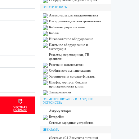
Оборудование для умного дома
ЭЛЕКТРОТОВАРЫ
Аксессуары для электромонтажа
Инструменты для электромонтажа
Кабеленесущие системы
Кабель
Низковольтное оборудование
Паяльное оборудование и
аксессуары
Разъёмы, переходники, ТВ
делители
Розетки и выключатели
Стабилизаторы напряжения
Удлинители и сетевые фильтры
Шкафы, корпуса, боксы и
принадлежности к ним
Электрозвонки
ЭЛЕМЕНТЫ ПИТАНИЯ И ЗАРЯДНЫЕ
УСТРОЙСТВА
Аккумуляторы
Батарейки
Сетевые зарядные устройства
ЯРЕКЛАМА
яРеклама (04 Элементы питания)