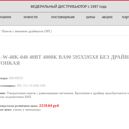
ФЕДЕРАЛЬНЫЙ ДИСТРИБЬЮТОР с 1997 года
мпании
новости
поставщикам
цены
акции
пар
Панели с внешним драйвером (SPL)
/
-40K-040 40ВТ 4000К RA90 595X595X8 БЕЗ ДРАЙВ
ТОНКАЯ
овара:
Б0048929
оставщика:
SPL-511-W-40K-040
ние:
Ультратонкая панель с равномерным свечением. Крепления и драйвер приобретаются о
жно подключение БАП
2210.64 руб
ендуемая розничная цена:
ая цена:
узнать у менеджера