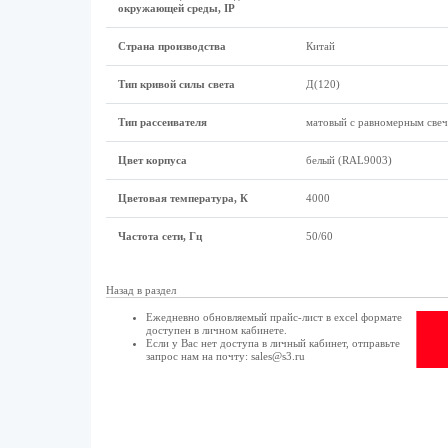
окружающей среды, IP
Страна производства
Китай
Тип кривой силы света
Д(120)
Тип рассеивателя
матовый с равномерным све
Цвет корпуса
белый (RAL9003)
Цветовая температура, К
4000
Частота сети, Гц
50/60
Назад в раздел
Ежедневно обновляемый прайс-лист в excel формате
доступен в
личном кабинете
.
Если у Вас нет доступа в
личный кабинет
, отправьте
запрос нам на почту:
sales@s3.ru