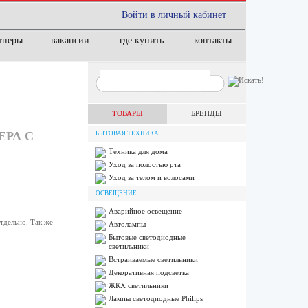
Войти в личный кабинет
тнеры
вакансии
где купить
контакты
ТОВАРЫ
БРЕНДЫ
ЕРА С
БЫТОВАЯ ТЕХНИКА
Техника для дома
Уход за полостью рта
Уход за телом и волосами
ОСВЕЩЕНИЕ
Аварийное освещение
тдельно. Так же
Автолампы
Бытовые светодиодные
светильники
Встраиваемые светильники
Декоративная подсветка
ЖКХ светильники
Лампы cветодиодные Philips