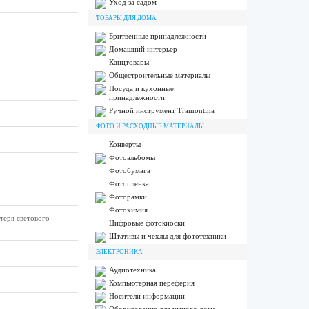
Уход за садом
ТОВАРЫ ДЛЯ ДОМА
Бритвенные принадлежности
Домашний интерьер
Канцтовары
Общестроительные материалы
Посуда и кухонные
принадлежности
Ручной инструмент Tramontina
ФОТО И РАСХОДНЫЕ МАТЕРИАЛЫ
Конверты
Фотоальбомы
Фотобумага
Фотопленка
Фоторамки
Фотохимия
теря светового
Цифровые фотокиоски
Штативы и чехлы для фототехники
ЭЛЕКТРОНИКА
Аудиотехника
Компьютерная переферия
Носители информации