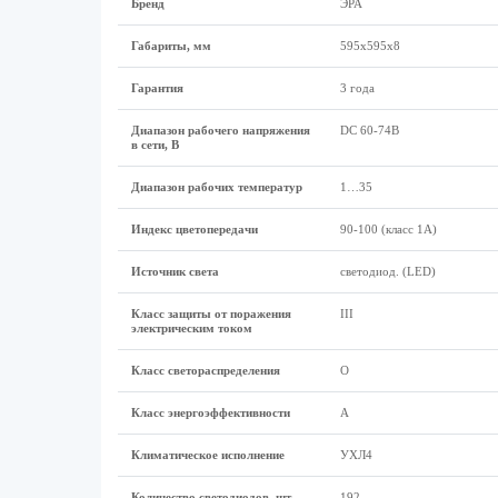
Бренд
ЭРА
Габариты, мм
595х595х8
Гарантия
3 года
Диапазон рабочего напряжения
DC 60-74В
в сети, В
Диапазон рабочих температур
1…35
Индекс цветопередачи
90-100 (класс 1A)
Источник света
светодиод. (LED)
Класс защиты от поражения
III
электрическим током
Класс светораспределения
О
Класс энергоэффективности
А
Климатическое исполнение
УХЛ4
Количество светодиодов, шт
192