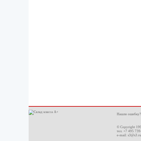
Нашли ошибку?
© Copyright 19
тел. +7 495 739
e-mail:
s3@s3.r