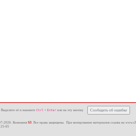
 Выделите её и нажмите
+
или на эту кнопку
Сообщить об ошибке
Ctrl
Enter
97-2026. Компания
S3
. Все права защищены. При копировании материалов ссылка на
www.s3
-25-65
u