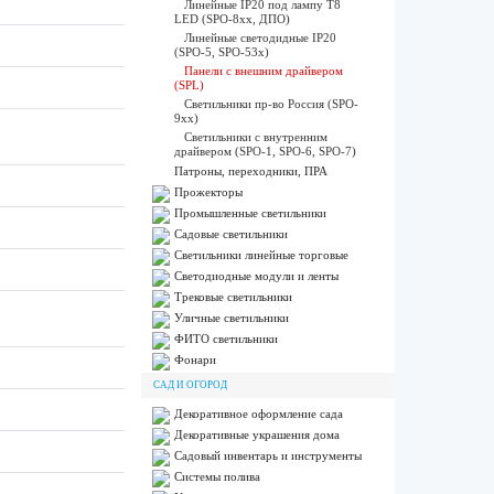
Линейные IP20 под лампу T8
LED (SPO-8xx, ДПО)
Линейные светодидные IP20
(SPO-5, SPO-53x)
Панели с внешним драйвером
(SPL)
Светильники пр-во Россия (SPO-
9xx)
Светильники с внутренним
драйвером (SPO-1, SPO-6, SPO-7)
Патроны, переходники, ПРА
Прожекторы
Промышленные светильники
Садовые светильники
Светильники линейные торговые
Светодиодные модули и ленты
Трековые светильники
Уличные светильники
ФИТО светильники
Фонари
САД И ОГОРОД
Декоративное оформление сада
Декоративные украшения дома
Садовый инвентарь и инструменты
Системы полива