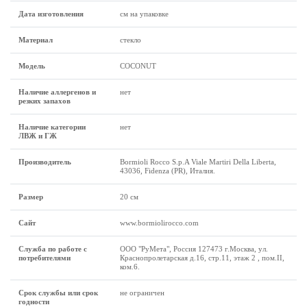
Дата изготовления
см на упаковке
Материал
стекло
Модель
COCONUT
Наличие аллергенов и
нет
резких запахов
Наличие категории
нет
ЛВЖ и ГЖ
Производитель
Bormioli Rocco S.p.A Viale Martiri Della Liberta,
43036, Fidenza (PR), Италия.
Размер
20 см
Сайт
www.bormiolirocco.com
Служба по работе с
ООО "РуМета", Россия 127473 г.Москва, ул.
потребителями
Краснопролетарская д.16, стр.11, этаж 2 , пом.II,
ком.6.
Срок службы или срок
не ограничен
годности