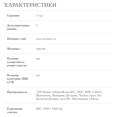
ХАРАКТЕРИСТИКИ
Гарантия
1 год
Дополнительные
2
кнопки
Интернет-сайт
www.myintro.ru
Материал
пластик
Наличие
нет
аллергенов и
резких запахов
Наличие
нет
категории ЛВЖ
и ГЖ
Производитель
“АТЛ Бизнес (ШэньчЖэнь) КО., ЛТД”, КНР, 518054,
Шэньчжэнь, Наньшань Дистрикт, Чуанъе стрит, Нос
Баоличэн Билдинг, рум 901. Изготовлено в Китае.
Разрешение
800 / 1200 / 1600 dpi
сенсора