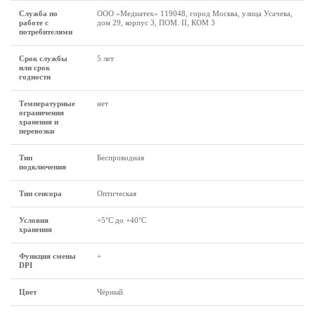
Служба по
ООО «Медиатех» 119048, город Москва, улица Усачева,
работе с
дом 29, корпус 3, ПОМ. II, КОМ 3
потребителями
Срок службы
5 лет
или срок
годности
Температурные
нет
ограничения
хранения и
перевозки
Тип
Беспроводная
подключения
Тип сенсора
Оптическая
Условия
+5°C до +40°C
хранения
Функция смены
+
DPI
Цвет
Чёрный