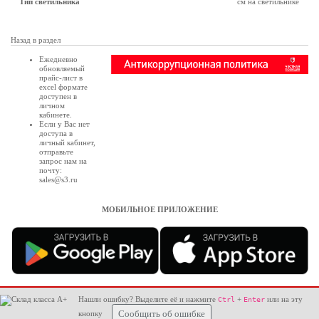
Тип светильника
см на светильнике
Назад в раздел
Ежедневно
обновляемый
прайс-лист в
excel формате
доступен в
личном
кабинете
.
Если у Вас нет
доступа в
личный кабинет
,
отправьте
запрос нам на
почту:
sales@s3.ru
МОБИЛЬНОЕ ПРИЛОЖЕНИЕ
Нашли ошибку? Выделите её и нажмите
+
или на эту
Ctrl
Enter
кнопку
Сообщить об ошибке