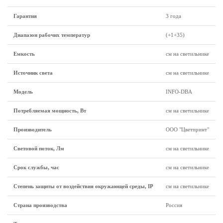
Гарантия
3 года
Диапазон рабочих температур
(+1+35)
Емкость
см на светильнике
Источник света
см на светильнике
Модель
INFO-DBA
Потребляемая мощность, Вт
см на светильнике
Производитель
ООО "Цветпринт"
Световой поток, Лм
см на светильнике
Срок службы, час
см на светильнике
Степень защиты от воздействия окружающей среды, IP
см на светильнике
Страна производства
Россия