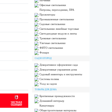
Ночники
Офисные светильники
Патроны, переходники, ПРА
Прожекторы
Промышленные светильники
Садовые светильники
Светильники линейные торговые
Светодиодные модули и ленты
Трековые светильники
Уличные светильники
ФИТО светильники
Фонари
САД И ОГОРОД
Декоративное оформление сада
Декоративные украшения дома
Садовый инвентарь и инструменты
Системы полива
Уход за садом
ТОВАРЫ ДЛЯ ДОМА
Бритвенные принадлежности
Домашний интерьер
Канцтовары
Общестроительные материалы