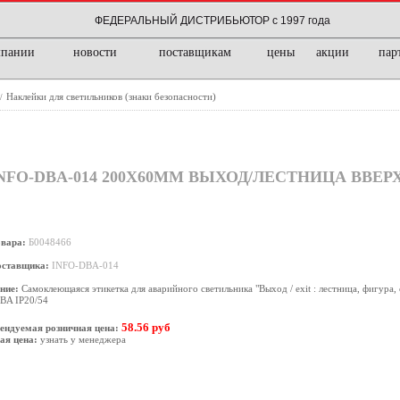
ФЕДЕРАЛЬНЫЙ ДИСТРИБЬЮТОР с 1997 года
мпании
новости
поставщикам
цены
акции
пар
Наклейки для светильников (знаки безопасности)
/
FO-DBA-014 200Х60ММ ВЫХОД/ЛЕСТНИЦА ВВЕР
овара:
Б0048466
оставщика:
INFO-DBA-014
ние:
Самоклеющаяся этикетка для аварийного светильника "Выход / exit : лестница, фигура, 
BA IP20/54
58.56 руб
ендуемая розничная цена:
ая цена:
узнать у менеджера