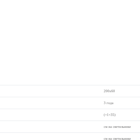
200х60
3 года
(+1+35)
см на светильнике
см на светильнике