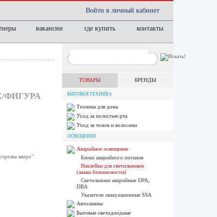
Войти в личный кабинет
тнеры
вакансии
где купить
контакты
ТОВАРЫ
БРЕНДЫ
Х/ФИГУРА
БЫТОВАЯ ТЕХНИКА
Техника для дома
Уход за полостью рта
Уход за телом и волосами
ОСВЕЩЕНИЕ
Аварийное освещение
стрелка вверх"
Блоки аварийного питания
Наклейки для светильников
(знаки безопасности)
Светильники аварийные DPA,
DBA
Указатели эвакуационные SSA
Автолампы
Бытовые светодиодные