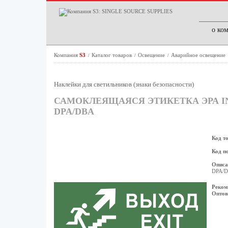
о ко
Компания
S3
Каталог товаров
Освещение
Аварийное освещение
/
/
/
Наклейки для светильников (знаки безопасности)
САМОКЛЕЯЩАЯСЯ ЭТИКЕТКА ЭРА IN
DPA/DBA
Код т
Код п
Описа
DPA/D
Реком
Оптов