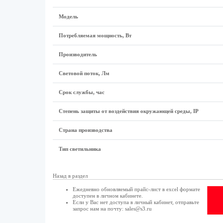
Модель
Потребляемая мощность, Вт
Производитель
Световой поток, Лм
Срок службы, час
Степень защиты от воздействия окружающей среды, IP
Страна производства
Тип светильника
Назад в раздел
Ежедневно обновляемый прайс-лист в excel формате
доступен в
личном кабинете
.
Если у Вас нет доступа в
личный кабинет
, отправьте
запрос нам на почту:
sales@s3.ru