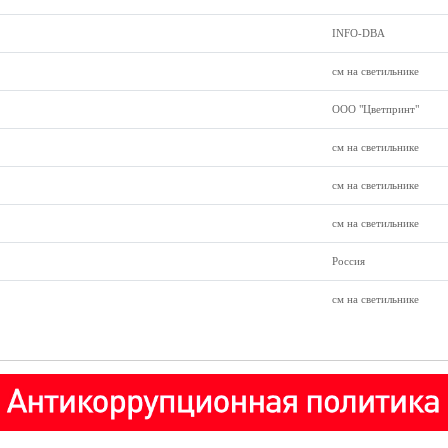
INFO-DBA
см на светильнике
ООО "Цветпринт"
см на светильнике
см на светильнике
см на светильнике
Россия
см на светильнике