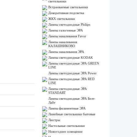
светильники
Встраиваемые светильники
Декоративная подсветка
ЖКХ светильники
Лампы cветодиодные Philips
Лампы галогенные ЭРА
Лампы накаливания Favor
Лампы накаливания
КАЛАШНИКОВО
Лампы накаливания ЭРА
Лампы светодиодные KODAK
Лампы светодиодные ЭРА GREEN
LINE
Лампы светодиодные ЭРА Power
Лампы светодиодные ЭРА RED
LINE
Лампы светодиодные ЭРА
STANDART
Лампы светодиодные ЭРА Белт-
Лайт
Лампы филаментные ЭРА
Линейные светильники бытовые
Люстры
Настольные светильники
Новогоднее освещение