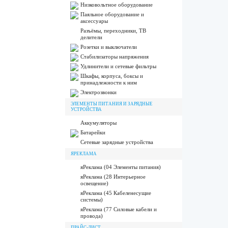
Низковольтное оборудование
Паяльное оборудование и
аксессуары
Разъёмы, переходники, ТВ
делители
Розетки и выключатели
Стабилизаторы напряжения
Удлинители и сетевые фильтры
Шкафы, корпуса, боксы и
принадлежности к ним
Электрозвонки
ЭЛЕМЕНТЫ ПИТАНИЯ И ЗАРЯДНЫЕ
УСТРОЙСТВА
Аккумуляторы
Батарейки
Сетевые зарядные устройства
ЯРЕКЛАМА
яРеклама (04 Элементы питания)
яРеклама (28 Интерьерное
освещение)
яРеклама (45 Кабеленесущие
системы)
яРеклама (77 Силовые кабели и
провода)
ПРАЙС-ЛИСТ