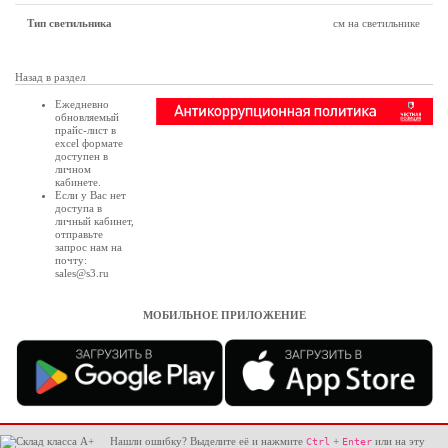
Тип светильника
см на светильнике
Назад в раздел
Ежедневно
обновляемый
прайс-лист в
excel формате
доступен в
личном
кабинете
.
Если у Вас нет
доступа в
личный кабинет
,
отправьте
запрос нам на
почту:
sales@s3.ru
МОБИЛЬНОЕ ПРИЛОЖЕНИЕ
Нашли ошибку? Выделите её и нажмите
+
или на эту
Ctrl
Enter