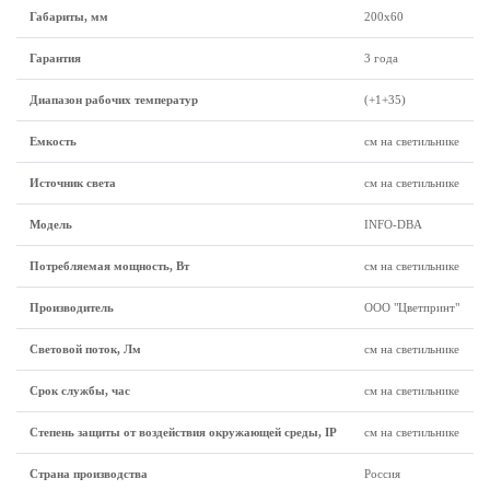
Габариты, мм
200х60
Гарантия
3 года
Диапазон рабочих температур
(+1+35)
Емкость
см на светильнике
Источник света
см на светильнике
Модель
INFO-DBA
Потребляемая мощность, Вт
см на светильнике
Производитель
ООО "Цветпринт"
Световой поток, Лм
см на светильнике
Срок службы, час
см на светильнике
Степень защиты от воздействия окружающей среды, IP
см на светильнике
Страна производства
Россия