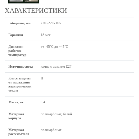
ХАРАКТЕРИСТИКИ
Габариты, мм
220х220х105
Гарантия
18 мес
Диапазон
от -45°С до +45°С
рабочих
температур
Источник света
лампа с цоколем Е27
Класс защиты
II
от поражения
электрическим
током
Масса, кг
0,4
Материал
поликарбонат, белый
корпуса
Материал
поликарбонат
рассеивателя