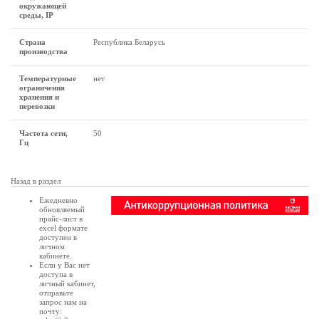
окружающей
среды, IP
Страна
Республика Беларусь
производства
Температурные
нет
ограничения
хранения и
перевозки
Частота сети,
50
Гц
Назад в раздел
Ежедневно
обновляемый
прайс-лист в
excel формате
доступен в
личном
кабинете
.
Если у Вас нет
доступа в
личный кабинет
,
отправьте
запрос нам на
почту: