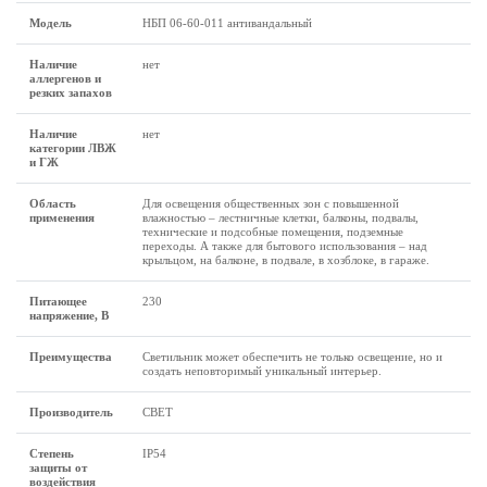
Модель
НБП 06-60-011 антивандальный
Наличие
нет
аллергенов и
резких запахов
Наличие
нет
категории ЛВЖ
и ГЖ
Область
Для освещения общественных зон с повышенной
применения
влажностью – лестничные клетки, балконы, подвалы,
технические и подсобные помещения, подземные
переходы. А также для бытового использования – над
крыльцом, на балконе, в подвале, в хозблоке, в гараже.
Питающее
230
напряжение, В
Преимущества
Светильник может обеспечить не только освещение, но и
создать неповторимый уникальный интерьер.
Производитель
СВЕТ
Степень
IP54
защиты от
воздействия