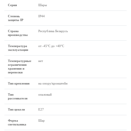
Серия
Шары
Степень
IP44
защиты IP
Страна
Республика Беларусь
производства
Температура
от -45°С до +40°С
эксплуатации
Температурные
нет
ограничения
хранения и
перевозки
Тип крепления
на опору/кронштейн
Тип
опаловый
рассеивателя
Тип цоколя
Е27
Форма
Шар
светильника