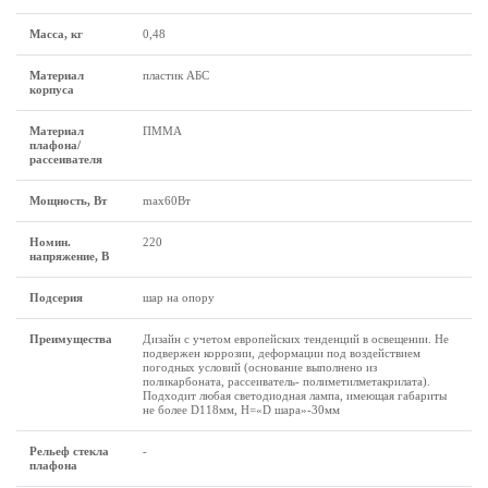
Масса, кг
0,48
Материал
пластик АБС
корпуса
Материал
ПММА
плафона/
рассеивателя
Мощность, Вт
max60Вт
Номин.
220
напряжение, В
Подсерия
шар на опору
Преимущества
Дизайн с учетом европейских тенденций в освещении. Не
подвержен коррозии, деформации под воздействием
погодных условий (основание выполнено из
поликарбоната, рассеиватель- полиметилметакрилата).
Подходит любая светодиодная лампа, имеющая габариты
не более D118мм, H=«D шара»-30мм
Рельеф стекла
-
плафона