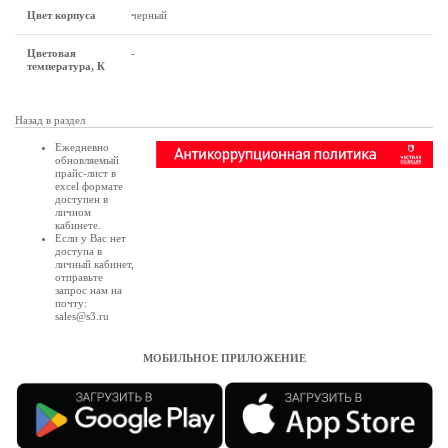
Цвет корпуса
черный
Цветовая
-
температура, К
Назад в раздел
Ежедневно
обновляемый
прайс-лист в
excel формате
доступен в
личном
кабинете
.
Если у Вас нет
доступа в
личный кабинет
,
отправьте
запрос нам на
почту:
sales@s3.ru
МОБИЛЬНОЕ ПРИЛОЖЕНИЕ