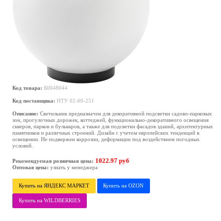
Код товара:
Б0048044
Код поставщика:
НТУ 02-60-251
Описание:
Светильник предназначен для декоративной подсветки садово-парковых
зон, прогулочных дорожек, коттеджей, функционально-декоративного освещения
скверов, парков и бульваров, а также для подсветки фасадов зданий, архитектурных
памятников и различных строений. Дизайн с учетом европейских тенденций в
освещении. Не подвержен коррозии, деформации под воздействием погодных
условий.
1022.97 руб
Рекомендуемая розничная цена:
Оптовая цена:
узнать у менеджера
Купить на ЯНДЕКС МАРКЕТ
Купить на OZON
Купить на WILDBERRIES