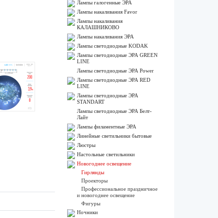
Лампы галогенные ЭРА
Лампы накаливания Favor
Лампы накаливания
КАЛАШНИКОВО
Лампы накаливания ЭРА
Лампы светодиодные KODAK
Лампы светодиодные ЭРА GREEN
LINE
Лампы светодиодные ЭРА Power
Лампы светодиодные ЭРА RED
LINE
Лампы светодиодные ЭРА
STANDART
Лампы светодиодные ЭРА Белт-
Лайт
Лампы филаментные ЭРА
Линейные светильники бытовые
Люстры
Настольные светильники
Новогоднее освещение
Гирлянды
Проекторы
Профессиональное праздничное
и новогоднее освещение
Фигуры
Ночники