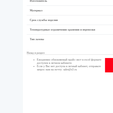
Изготовитель
Материал
Срок службы изделия
Температурные ограничения хранения и перевозки
Тип лампы
Назад в раздел
Ежедневно обновляемый прайс-лист в excel формате
доступен в
личном кабинете
.
Если у Вас нет доступа в
личный кабинет
, отправьте
запрос нам на почту:
sales@s3.ru