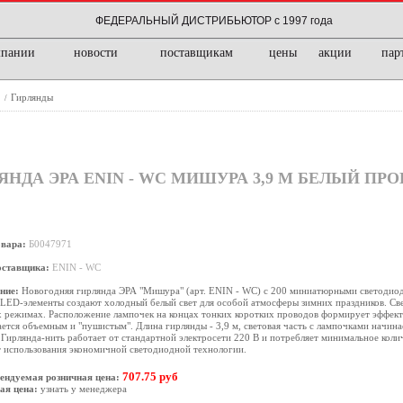
ФЕДЕРАЛЬНЫЙ ДИСТРИБЬЮТОР с 1997 года
мпании
новости
поставщикам
цены
акции
пар
е
Гирлянды
/
НДА ЭРА ENIN - WC МИШУРА 3,9 М БЕЛЫЙ ПРО
овара:
Б0047971
оставщика:
ENIN - WC
ние:
Новогодняя гирлянда ЭРА "Мишура" (арт. ENIN - WС) с 200 миниатюрными светодиод
LED-элементы создают холодный белый свет для особой атмосферы зимних праздников. Св
 режимах. Расположение лампочек на концах тонких коротких проводов формирует эффект
ется объемным и "пушистым". Длина гирлянды - 3,9 м, световая часть с лампочками начинае
 Гирлянда-нить работает от стандартной электросети 220 В и потребляет минимальное коли
т использования экономичной светодиодной технологии.
707.75 руб
ендуемая розничная цена:
ая цена:
узнать у менеджера