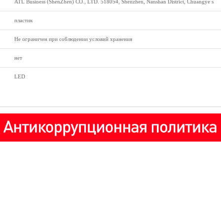
ATL Business (ShenZhen) CO., LTD. 518054, Shenzhen, Nanshan District, Chuangye s
пластик
Не ограничен при соблюдении условий хранения
нет
LED