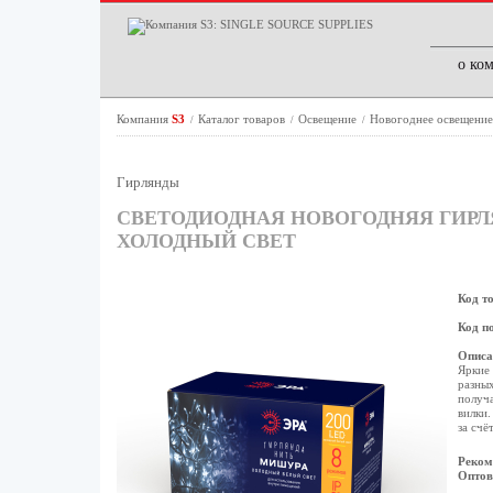
о ко
Компания
S3
Каталог товаров
Освещение
Новогоднее освещени
/
/
/
Гирлянды
СВЕТОДИОДНАЯ НОВОГОДНЯЯ ГИРЛЯ
ХОЛОДНЫЙ СВЕТ
Код т
Код п
Описа
Яркие 
разных
получа
вилки.
за счё
Реком
Оптов