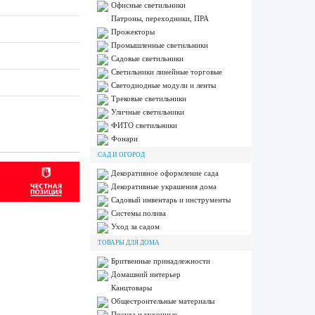
Офисные светильники
Патроны, переходники, ПРА
Прожекторы
Промышленные светильники
Садовые светильники
Светильники линейные торговые
Светодиодные модули и ленты
Трековые светильники
Уличные светильники
ФИТО светильники
Фонари
САД И ОГОРОД
Декоративное оформление сада
Декоративные украшения дома
Садовый инвентарь и инструменты
Системы полива
Уход за садом
ТОВАРЫ ДЛЯ ДОМА
Бритвенные принадлежности
Домашний интерьер
Канцтовары
Общестроительные материалы
Посуда и кухонные