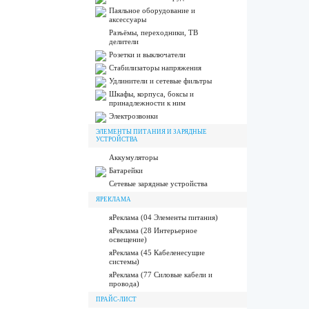
Паяльное оборудование и
аксессуары
Разъёмы, переходники, ТВ
делители
Розетки и выключатели
Стабилизаторы напряжения
Удлинители и сетевые фильтры
Шкафы, корпуса, боксы и
принадлежности к ним
Электрозвонки
ЭЛЕМЕНТЫ ПИТАНИЯ И ЗАРЯДНЫЕ
УСТРОЙСТВА
Аккумуляторы
Батарейки
Сетевые зарядные устройства
ЯРЕКЛАМА
яРеклама (04 Элементы питания)
яРеклама (28 Интерьерное
освещение)
яРеклама (45 Кабеленесущие
системы)
яРеклама (77 Силовые кабели и
провода)
ПРАЙС-ЛИСТ