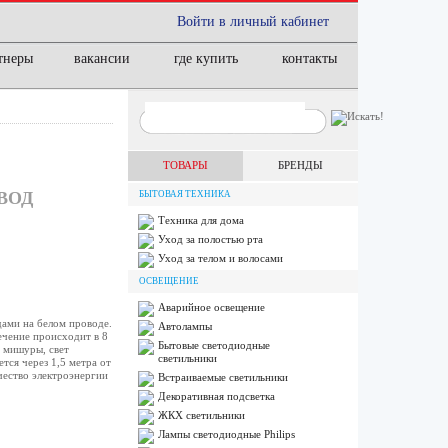
Войти в личный кабинет
тнеры
вакансии
где купить
контакты
ТОВАРЫ
БРЕНДЫ
ВОД
БЫТОВАЯ ТЕХНИКА
Техника для дома
Уход за полостью рта
Уход за телом и волосами
ОСВЕЩЕНИЕ
Аварийное освещение
ами на белом проводе.
Автолампы
ечение происходит в 8
Бытовые светодиодные
 мишуры, свет
светильники
тся через 1,5 метра от
чество электроэнергии
Встраиваемые светильники
Декоративная подсветка
ЖКХ светильники
Лампы cветодиодные Philips