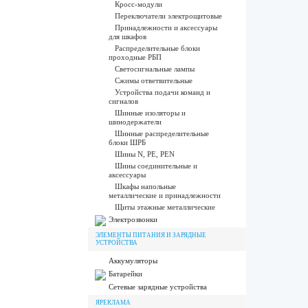
Кросс-модули
Переключатели электрощитовые
Принадлежности и аксессуары
для шкафов
Распределительные блоки
проходные РБП
Светосигнальные лампы
Сжимы ответвительные
Устройства подачи команд и
сигналов
Шинные изоляторы и
шинодержатели
Шинные распределительные
блоки ШРБ
Шины N, PE, PEN
Шины соединительные и
аксессуары
Шкафы напольные
металлические и принадлежности
Щиты этажные металлические
Электрозвонки
ЭЛЕМЕНТЫ ПИТАНИЯ И ЗАРЯДНЫЕ
УСТРОЙСТВА
Аккумуляторы
Батарейки
Сетевые зарядные устройства
ЯРЕКЛАМА