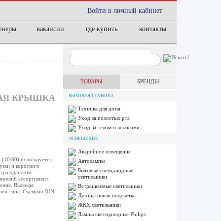
Войти в личный кабинет
тнеры
вакансии
где купить
контакты
ТОВАРЫ
БРЕНДЫ
НАЯ КРЫШКА
БЫТОВАЯ ТЕХНИКА
Техника для дома
Уход за полостью рта
Уход за телом и волосами
ОСВЕЩЕНИЕ
Аварийное освещение
(10/80) используется
Автолампы
узки и короткого
Бытовые светодиодные
 гражданском
светильники
Широкий ассортимент
ение. Высокая
Встраиваемые светильники
ого типа. Съемная DIN
Декоративная подсветка
ЖКХ светильники
Лампы cветодиодные Philips