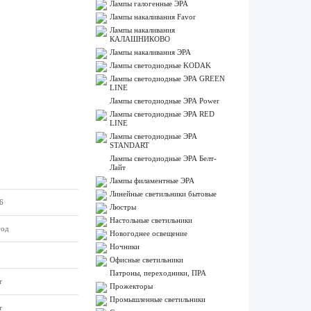
Лампы галогенные ЭРА
Лампы накаливания Favor
Лампы накаливания
КАЛАШНИКОВО
Лампы накаливания ЭРА
Лампы светодиодные KODAK
Лампы светодиодные ЭРА GREEN
LINE
Лампы светодиодные ЭРА Power
Лампы светодиодные ЭРА RED
LINE
Лампы светодиодные ЭРА
STANDART
Лампы светодиодные ЭРА Белт-
Лайт
Лампы филаментные ЭРА
Линейные светильники бытовые
6
Люстры
Настольные светильники
год
Новогоднее освещение
Ночники
Офисные светильники
Патроны, переходники, ПРА
т
Прожекторы
Промышленные светильники
т