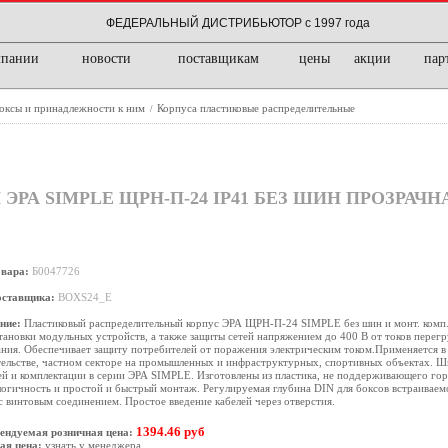
ФЕДЕРАЛЬНЫЙ ДИСТРИБЬЮТОР с 1997 года
мпании
новости
поставщикам
цены
акции
пар
боксы и принадлежности к ним
Корпуса пластиковые распределительные
/
РА SIMPLE ЩРН-П-24 IP41 БЕЗ ШИН ПРОЗРАЧ
овара:
Б0047726
оставщика:
BOXS24_E
ние:
Пластиковый распределительный корпус ЭРА ЩРН-П-24 SIMPLE без шин и монт. комп. 
тановки модульных устройств, а также защиты сетей напряжением до 400 В от токов перегр
ния. Обеспечивает защиту потребителей от поражения электрическим током.Применяется в
ельстве, частном секторе на промышленных и инфраструктурных, спортивных объектах. 
й и комплектации в серии ЭРА SIMPLE. Изготовлены из пластика, не поддерживающего гор
огичность и простой и быстрый монтаж. Регулируемая глубина DIN для боксов встраиваем
с винтовым соединением. Простое введение кабелей через отверстия.
1394.46 руб
ендуемая розничная цена:
ая цена:
узнать у менеджера