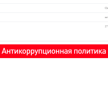
Ch
не
27