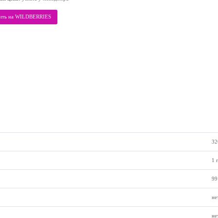
ить на WILDBERRIES
32
1 
99
не
не