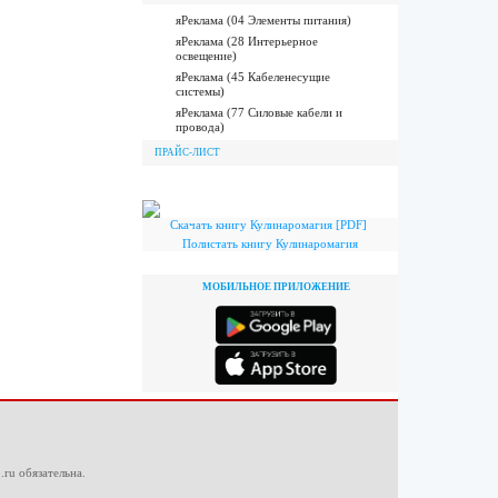
яРеклама (04 Элементы питания)
яРеклама (28 Интерьерное
освещение)
яРеклама (45 Кабеленесущие
системы)
яРеклама (77 Силовые кабели и
провода)
ПРАЙС-ЛИСТ
Скачать книгу Кулинаромагия [PDF]
Полистать книгу Кулинаромагия
МОБИЛЬНОЕ ПРИЛОЖЕНИЕ
.ru
обязательна.