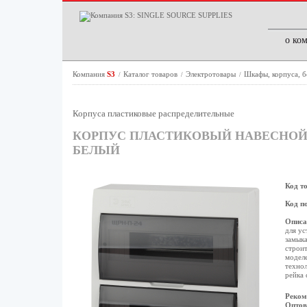
о ко
Компания
S3
Каталог товаров
Электротовары
Шкафы, корпуса, 
/
/
/
Корпуса пластиковые распределительные
КОРПУС ПЛАСТИКОВЫЙ НАВЕСНОЙ Э
БЕЛЫЙ
Код т
Код п
Описа
для ус
замыка
строит
моделе
технол
рейка 
Реком
Оптов