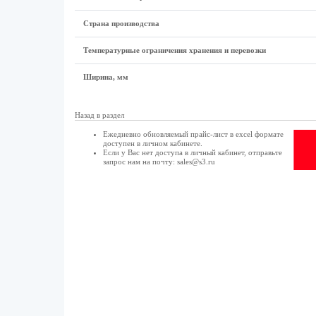
Страна производства
Температурные ограничения хранения и перевозки
Ширина, мм
Назад в раздел
Ежедневно обновляемый прайс-лист в excel формате
доступен в
личном кабинете
.
Если у Вас нет доступа в
личный кабинет
, отправьте
запрос нам на почту:
sales@s3.ru