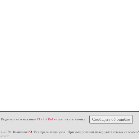
 Выделите её и нажмите
+
или на эту кнопку
Сообщить об ошибке
Ctrl
Enter
97-2026. Компания
S3
. Все права защищены. При копировании материалов ссылка на
www.s3
-25-65