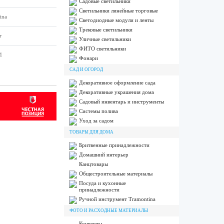
Садовые светильники
Светильники линейные торговые
ina
Светодиодные модули и ленты
Трековые светильники
т
Уличные светильники
ФИТО светильники
1
Фонари
САД И ОГОРОД
Декоративное оформление сада
Декоративные украшения дома
Садовый инвентарь и инструменты
Системы полива
Уход за садом
ТОВАРЫ ДЛЯ ДОМА
Бритвенные принадлежности
Домашний интерьер
Канцтовары
Общестроительные материалы
Посуда и кухонные
принадлежности
Ручной инструмент Tramontina
ФОТО И РАСХОДНЫЕ МАТЕРИАЛЫ
Конверты