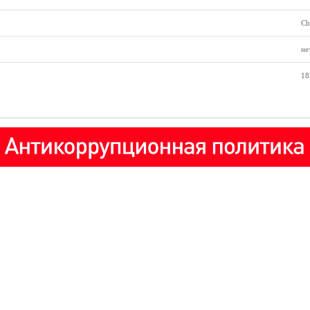
Ch
не
18