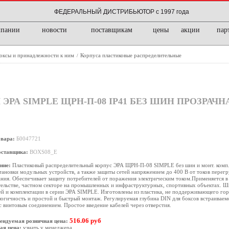
ФЕДЕРАЛЬНЫЙ ДИСТРИБЬЮТОР с 1997 года
мпании
новости
поставщикам
цены
акции
пар
боксы и принадлежности к ним
Корпуса пластиковые распределительные
/
РА SIMPLE ЩРН-П-08 IP41 БЕЗ ШИН ПРОЗРАЧ
овара:
Б0047721
оставщика:
BOXS08_E
ние:
Пластиковый распределительный корпус ЭРА ЩРН-П-08 SIMPLE без шин и монт. комп. 
тановки модульных устройств, а также защиты сетей напряжением до 400 В от токов перегр
ния. Обеспечивает защиту потребителей от поражения электрическим током.Применяется в
ельстве, частном секторе на промышленных и инфраструктурных, спортивных объектах. 
й и комплектации в серии ЭРА SIMPLE. Изготовлены из пластика, не поддерживающего гор
огичность и простой и быстрый монтаж. Регулируемая глубина DIN для боксов встраиваем
с винтовым соединением. Простое введение кабелей через отверстия.
516.06 руб
ендуемая розничная цена:
ая цена:
узнать у менеджера