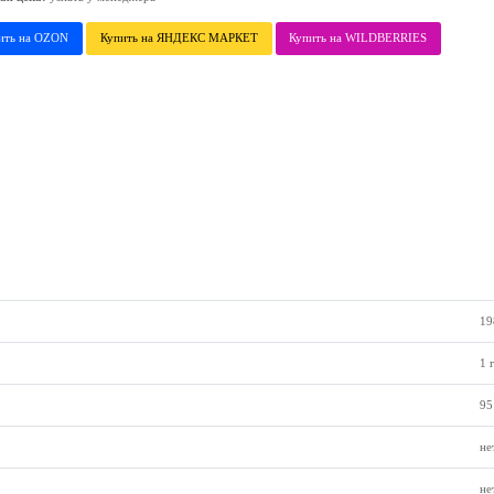
ить на OZON
Купить на ЯНДЕКС МАРКЕТ
Купить на WILDBERRIES
19
1 
95
не
не