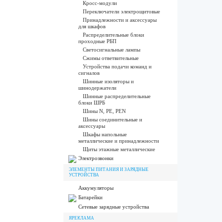
Кросс-модули
Переключатели электрощитовые
Принадлежности и аксессуары
для шкафов
Распределительные блоки
проходные РБП
Светосигнальные лампы
Сжимы ответвительные
Устройства подачи команд и
сигналов
Шинные изоляторы и
шинодержатели
Шинные распределительные
блоки ШРБ
Шины N, PE, PEN
Шины соединительные и
аксессуары
Шкафы напольные
металлические и принадлежности
Щиты этажные металлические
Электрозвонки
ЭЛЕМЕНТЫ ПИТАНИЯ И ЗАРЯДНЫЕ
УСТРОЙСТВА
Аккумуляторы
Батарейки
Сетевые зарядные устройства
ЯРЕКЛАМА