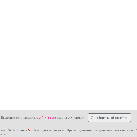
 Выделите её и нажмите
+
или на эту кнопку
Сообщить об ошибке
Ctrl
Enter
97-2026. Компания
S3
. Все права защищены. При копировании материалов ссылка на
www.s3
-25-65