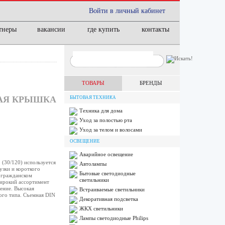
Войти в личный кабинет
тнеры
вакансии
где купить
контакты
ТОВАРЫ
БРЕНДЫ
НАЯ КРЫШКА
БЫТОВАЯ ТЕХНИКА
Техника для дома
Уход за полостью рта
Уход за телом и волосами
ОСВЕЩЕНИЕ
Аварийное освещение
(30/120) используется
Автолампы
узки и короткого
Бытовые светодиодные
 гражданском
светильники
Широкий ассортимент
ение. Высокая
Встраиваемые светильники
ого типа. Съемная DIN
Декоративная подсветка
ЖКХ светильники
Лампы cветодиодные Philips