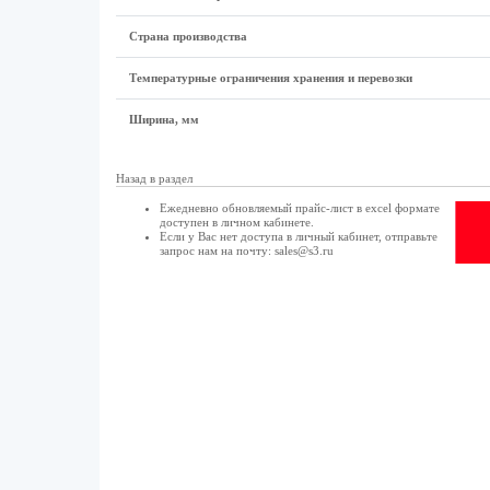
Страна производства
Температурные ограничения хранения и перевозки
Ширина, мм
Назад в раздел
Ежедневно обновляемый прайс-лист в excel формате
доступен в
личном кабинете
.
Если у Вас нет доступа в
личный кабинет
, отправьте
запрос нам на почту:
sales@s3.ru