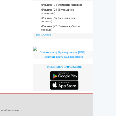
яРеклама (04 Элементы питания)
яРеклама (28 Интерьерное
освещение)
яРеклама (45 Кабеленесущие
системы)
яРеклама (77 Силовые кабели и
провода)
ПРАЙС-ЛИСТ
Скачать книгу Кулинаромагия [PDF]
Полистать книгу Кулинаромагия
МОБИЛЬНОЕ ПРИЛОЖЕНИЕ
.ru
обязательна.