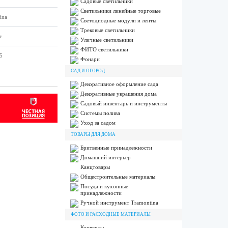
Садовые светильники
Светильники линейные торговые
ina
Светодиодные модули и ленты
Трековые светильники
т
Уличные светильники
ФИТО светильники
5
Фонари
САД И ОГОРОД
Декоративное оформление сада
Декоративные украшения дома
Садовый инвентарь и инструменты
Системы полива
Уход за садом
ТОВАРЫ ДЛЯ ДОМА
Бритвенные принадлежности
Домашний интерьер
Канцтовары
Общестроительные материалы
Посуда и кухонные
принадлежности
Ручной инструмент Tramontina
ФОТО И РАСХОДНЫЕ МАТЕРИАЛЫ
Конверты