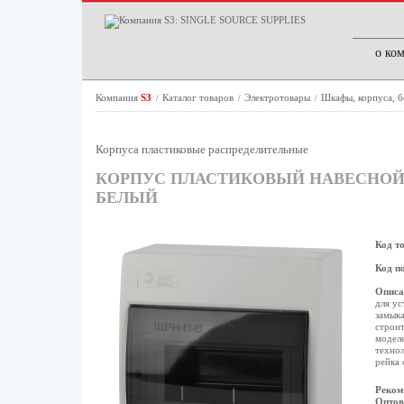
о ко
Компания
S3
Каталог товаров
Электротовары
Шкафы, корпуса, 
/
/
/
Корпуса пластиковые распределительные
КОРПУС ПЛАСТИКОВЫЙ НАВЕСНОЙ Э
БЕЛЫЙ
Код т
Код п
Описа
для ус
замыка
строит
моделе
технол
рейка 
Реком
Оптов