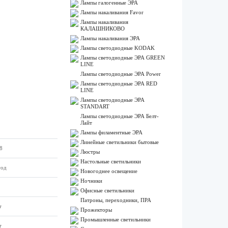
Лампы галогенные ЭРА
Лампы накаливания Favor
Лампы накаливания
КАЛАШНИКОВО
Лампы накаливания ЭРА
Лампы светодиодные KODAK
Лампы светодиодные ЭРА GREEN
LINE
Лампы светодиодные ЭРА Power
Лампы светодиодные ЭРА RED
LINE
Лампы светодиодные ЭРА
STANDART
Лампы светодиодные ЭРА Белт-
Лайт
Лампы филаментные ЭРА
Линейные светильники бытовые
8
Люстры
Настольные светильники
год
Новогоднее освещение
Ночники
Офисные светильники
Патроны, переходники, ПРА
т
Прожекторы
Промышленные светильники
т