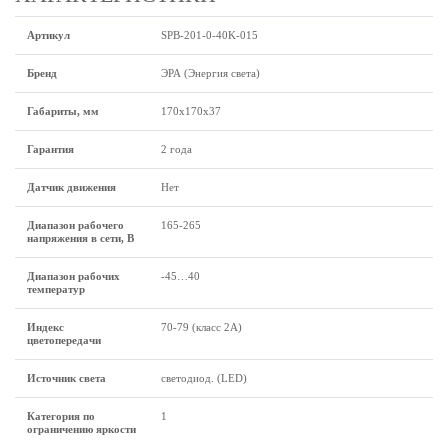
Артикул
SPB-201-0-40K-015
Бренд
ЭРА (Энергия света)
Габариты, мм
170х170х37
Гарантия
2 года
Датчик движения
Нет
Диапазон рабочего
165-265
напряжения в сети, В
Диапазон рабочих
-45…40
температур
Индекс
70-79 (класс 2A)
цветопередачи
Источник света
светодиод. (LED)
Категория по
1
ограничению яркости