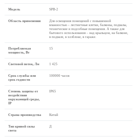
Модель
SPB-2
Область применения
Для освещения помещений с повышенной
влажностью – лестничные клетки, балконы, подвалы,
технические и подсобные помещения. А также для
бытового использования – над крыльцом, на балконе,
в подвале, в хозблоке, в гараже.
Потребляемая
15
мощность, Вт
Световой поток, Лм
1 425
Срок службы или
100000 часов
срок годности
Степень защиты от
IP65
воздействия
окружающей среды,
IP
Страна производства
Китай
Тип кривой силы
Д
света