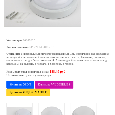
Код товара:
Б0047623
Код поставщика:
SPB-201-0-40K-015
Описание:
Универсальный пылевлагозащищённый LED-светильник для освещения
помещений с повышенной влажностью, лестничных клеток, балконов, подвалов,
технических и подсобных помещений. А также для бытового использования над
крыльцом, на балконе, в подвале, в хозблоке, в гараже.
188.49 руб
Рекомендуемая розничная цена:
Оптовая цена:
узнать у менеджера
Купить на OZON
Купить на WILDBERRIES
Купить на ЯНДЕКС МАРКЕТ