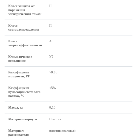
Класс защиты от
II
поражения
электрическим током
Класс
П
светораспределения
Класс
А
энергоэффективности
Климатическое
У2
исполнение
Коэффициент
>0.85
мощности, PF
Коэффициент
<5%
пульсации светового
потока, %
Масса, кг
0,15
Материал корпуса
Пластик
Материал
пластик опаловый
рассеивателя