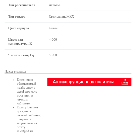
Тип рассеивателя
матовый
Тип товара
Светильник ЖКХ
Цвет корпуса
белый
Цветовая
4 000
температура, К
Частота сети, Гц
50/60
Назад в раздел
Ежедневно
обновляемый
прайс-лист в
excel формате
доступен в
личном
кабинете
.
Если у Вас нет
доступа в
личный кабинет
,
отправьте
запрос нам на
почту:
sales@s3.ru