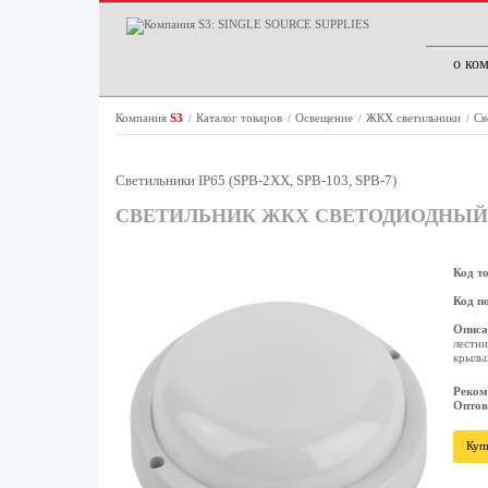
о ко
Компания
S3
Каталог товаров
Освещение
ЖКХ светильники
Св
/
/
/
/
Светильники IP65 (SPB-2ХХ, SPB-103, SPB-7)
СВЕТИЛЬНИК ЖКХ СВЕТОДИОДНЫЙ ЭРА 
Код т
Код п
Описа
лестни
крыльц
Реком
Оптов
Куп