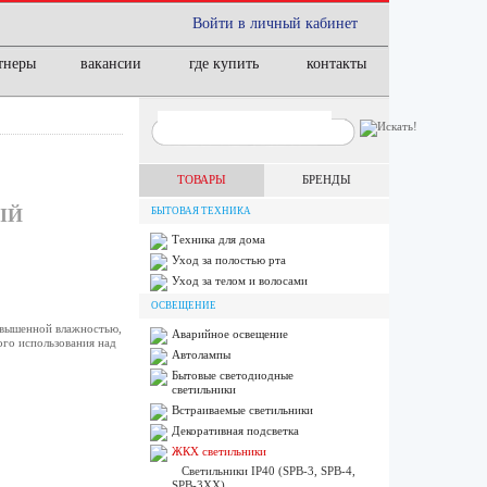
Войти в личный кабинет
тнеры
вакансии
где купить
контакты
ТОВАРЫ
БРЕНДЫ
ЫЙ
БЫТОВАЯ ТЕХНИКА
Техника для дома
Уход за полостью рта
Уход за телом и волосами
ОСВЕЩЕНИЕ
овышенной влажностью,
Аварийное освещение
ого использования над
Автолампы
Бытовые светодиодные
светильники
Встраиваемые светильники
Декоративная подсветка
ЖКХ светильники
Светильники IP40 (SPB-3, SPB-4,
SPB-3ХХ)