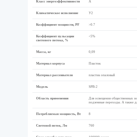
Класс энергоэффективности
А
Климатическое исполнение
У2
Коэффициент мощности, PF
>0.7
Коэффициент пульсации
<5%
светового потока, %
Масса, кг
0,09
Материал корпуса
Пластик
Материал рассеивателя
пластик опаловый
Модель
SPB-2
Область применения
Для освещения общественных зо
подземные переходы. А также для
Потребляемая мощность, Вт
8
Световой поток, Лм
760