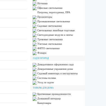
Ночники
Офисные светильники
Патроны, переходники, ПРА
Прожекторы
Промышленные светильники
Садовые светильники
Светильники линейные торговые
Светодиодные модули и ленты
Трековые светильники
Уличные светильники
ФИТО светильники
Фонари
САД И ОГОРОД
Декоративное оформление сада
Декоративные украшения дома
Садовый инвентарь и инструменты
Системы полива
Уход за садом
ТОВАРЫ ДЛЯ ДОМА
Бритвенные принадлежности
Домашний интерьер
Канцтовары