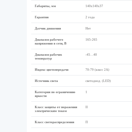
Габариты, мм
140х140х37
Гарантия
2 года
Датчик движения
Нет
Диапазон рабочего
165-265
напряжения в сети, В
Диапазон рабочих
-45…40
температур
Индекс цветопередачи
70-79 (класс 2A)
Источник света
светодиод. (LED)
Категория по ограничению
1
яркости
Класс защиты от поражения
II
электрическим током
Класс светораспределения
П