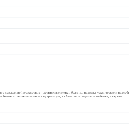
н с повышенной влажностью – лестничные клетки, балконы, подвалы, технические и подсо
 бытового использования – над крыльцом, на балконе, в подвале, в хозблоке, в гараже.