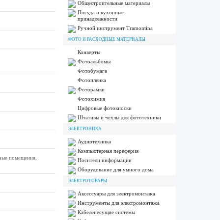
Общестроительные материалы
Посуда и кухонные
принадлежности
Ручной инструмент Tramontina
ФОТО И РАСХОДНЫЕ МАТЕРИАЛЫ
Конверты
Фотоальбомы
Фотобумага
Фотопленка
Фоторамки
Фотохимия
Цифровые фотокиоски
Штативы и чехлы для фототехники
ЭЛЕКТРОНИКА
Аудиотехника
Компьютерная переферия
бные помещения,
Носители информации
Оборудование для умного дома
ЭЛЕКТРОТОВАРЫ
Аксессуары для электромонтажа
Инструменты для электромонтажа
Кабеленесущие системы