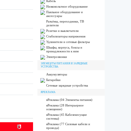
Кабель
Низковольтное оборудование
Паяльное оборудование и
аксессуары
Разъёмы, переходники, ТВ
делители
Розетки и выключатели
Стабилизаторы напряжения
Удлинители и сетевые фильтры
Шкафы, корпуса, боксы и
принадлежности к ним
Электрозвонки
ЭЛЕМЕНТЫ ПИТАНИЯ И ЗАРЯДНЫЕ
УСТРОЙСТВА
Аккумуляторы
Батарейки
Сетевые зарядные устройства
ЯРЕКЛАМА
яРеклама (04 Элементы питания)
яРеклама (28 Интерьерное
освещение)
яРеклама (45 Кабеленесущие
системы)
яРеклама (77 Силовые кабели и
провода)