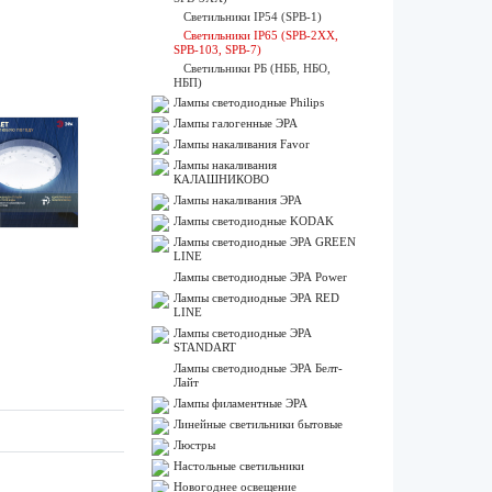
Светильники IP54 (SPB-1)
Светильники IP65 (SPB-2ХХ,
SPB-103, SPB-7)
Светильники РБ (НББ, НБО,
НБП)
Лампы cветодиодные Philips
Лампы галогенные ЭРА
Лампы накаливания Favor
Лампы накаливания
КАЛАШНИКОВО
Лампы накаливания ЭРА
Лампы светодиодные KODAK
Лампы светодиодные ЭРА GREEN
LINE
Лампы светодиодные ЭРА Power
Лампы светодиодные ЭРА RED
LINE
Лампы светодиодные ЭРА
STANDART
Лампы светодиодные ЭРА Белт-
Лайт
Лампы филаментные ЭРА
Линейные светильники бытовые
Люстры
Настольные светильники
Новогоднее освещение