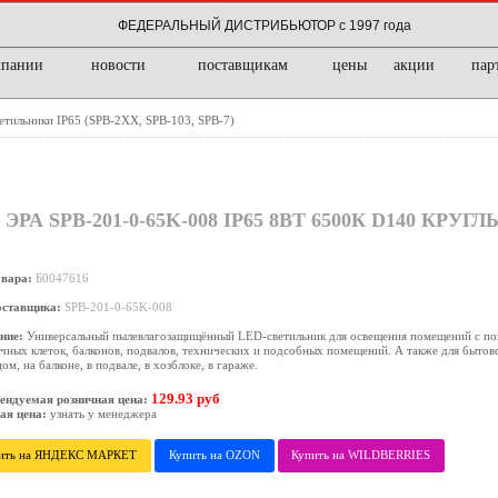
ФЕДЕРАЛЬНЫЙ ДИСТРИБЬЮТОР с 1997 года
мпании
новости
поставщикам
цены
акции
пар
етильники IP65 (SPB-2ХХ, SPB-103, SPB-7)
SPB-201-0-65K-008 IP65 8ВТ 6500К D140 КРУГЛ
овара:
Б0047616
оставщика:
SPB-201-0-65K-008
ние:
Универсальный пылевлагозащищённый LED-светильник для освещения помещений с п
чных клеток, балконов, подвалов, технических и подсобных помещений. А также для бытов
ом, на балконе, в подвале, в хозблоке, в гараже.
129.93 руб
ендуемая розничная цена:
ая цена:
узнать у менеджера
ить на ЯНДЕКС МАРКЕТ
Купить на OZON
Купить на WILDBERRIES