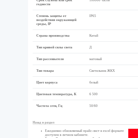
Срок службы или срок
100000 часов
годности
Степень защиты от
IP65
воздействия окружающей
среды, IP
Страна производства
Китай
Тип кривой силы света
Д
Тип рассеивателя
матовый
Тип товара
Светильник ЖКХ
Цвет корпуса
белый
Цветовая температура, К
6 500
Частота сети, Гц
50/60
Назад в раздел
Ежедневно обновляемый прайс-лист в excel формате
доступен в
личном кабинете
.