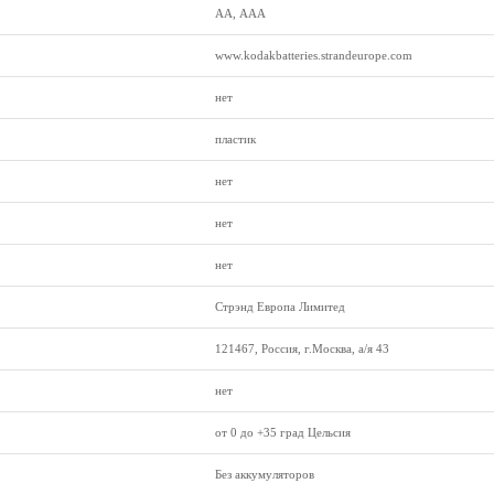
АА, ААА
www.kodakbatteries.strandeurope.com
нет
пластик
нет
нет
нет
Стрэнд Европа Лимитед
121467, Россия, г.Москва, а/я 43
нет
от 0 до +35 град Цельсия
Без аккумуляторов