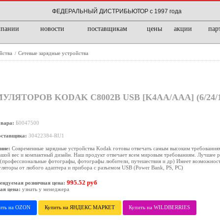
ФЕДЕРАЛЬНЫЙ ДИСТРИБЬЮТОР с 1997 года
мпании
новости
поставщикам
цены
акции
пар
ойства
Сетевые зарядные устройства
/
ЯТОРОВ KODAK C8002B USB [K4AA/AAA] (6/24/1
овара:
Б0047500
оставщика:
30422384-RU1
ние:
Современные зарядные устройства Kodak готовы отвечать самым высоким требования
шой вес и компактный дизайн. Наш продукт отвечает всем мировым требованиям. Лучшее 
(профессиональные фотографы, фотографы любители, путешествия и др) Имеет возможност
ляторы от любого адаптера и прибора с разъемом USB (Power Bank, PS, PC)
995.52 руб
ендуемая розничная цена:
ая цена:
узнать у менеджера
ить на OZON
Купить на ЯНДЕКС МАРКЕТ
Купить на WILDBERRIES