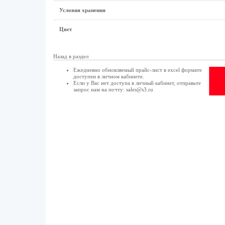
Условия хранения
Цвет
Назад в раздел
Ежедневно обновляемый прайс-лист в excel формате
доступен в
личном кабинете
.
Если у Вас нет доступа в
личный кабинет
, отправьте
запрос нам на почту:
sales@s3.ru