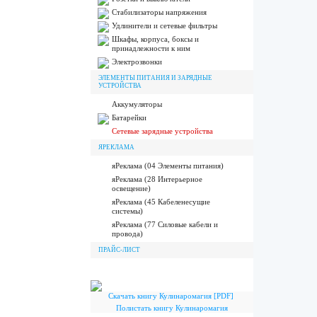
Стабилизаторы напряжения
Удлинители и сетевые фильтры
Шкафы, корпуса, боксы и
принадлежности к ним
Электрозвонки
ЭЛЕМЕНТЫ ПИТАНИЯ И ЗАРЯДНЫЕ
УСТРОЙСТВА
Аккумуляторы
Батарейки
Сетевые зарядные устройства
ЯРЕКЛАМА
яРеклама (04 Элементы питания)
яРеклама (28 Интерьерное
освещение)
яРеклама (45 Кабеленесущие
системы)
яРеклама (77 Силовые кабели и
провода)
ПРАЙС-ЛИСТ
Скачать книгу Кулинаромагия [PDF]
Полистать книгу Кулинаромагия