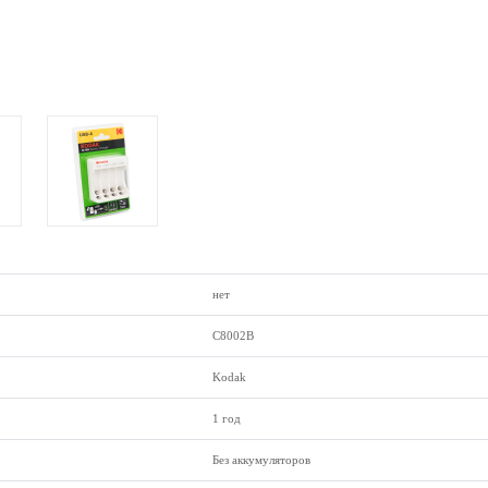
нет
C8002B
Kodak
1 год
Без аккумуляторов