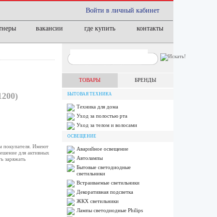
Войти в личный кабинет
тнеры
вакансии
где купить
контакты
ТОВАРЫ
БРЕНДЫ
200)
БЫТОВАЯ ТЕХНИКА
Техника для дома
Уход за полостью рта
Уход за телом и волосами
ОСВЕЩЕНИЕ
м покупателя. Имеют
Аварийное освещение
решение для активных
Автолампы
ь заряжать
Бытовые светодиодные
светильники
Встраиваемые светильники
Декоративная подсветка
ЖКХ светильники
Лампы cветодиодные Philips