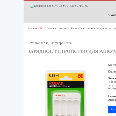
о ко
Компания
S3
Каталог товаров
Элементы питания и зарядные устр
/
/
Сетевые зарядные устройства
ЗАРЯДНОЕ УСТРОЙСТВО ДЛЯ АККУМУЛ
Код т
Код п
Описа
неболь
людей 
аккуму
Реком
Оптов
Куп