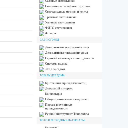
Садовые светильники
Светильники линейные торговые
Светодиодные модули и ленты
Трековые светильники
Уличные светильники
ФИТО светильники
Фонари
САД И ОГОРОД
Декоративное оформление сада
Декоративные украшения дома
Садовый инвентарь и инструменты
Системы полива
Уход за садом
ТОВАРЫ ДЛЯ ДОМА
Бритвенные принадлежности
Домашний интерьер
Канцтовары
Общестроительные материалы
Посуда и кухонные
принадлежности
Ручной инструмент Tramontina
ФОТО И РАСХОДНЫЕ МАТЕРИАЛЫ
Конверты