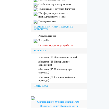
Стабилизаторы напряжения
Удлинители и сетевые фильтры
Шкафы, корпуса, боксы и
принадлежности к ним
Электрозвонки
ЭЛЕМЕНТЫ ПИТАНИЯ И ЗАРЯДНЫЕ
УСТРОЙСТВА
Аккумуляторы
Батарейки
Сетевые зарядные устройства
ЯРЕКЛАМА
яРеклама (04 Элементы питания)
яРеклама (28 Интерьерное
освещение)
яРеклама (45 Кабеленесущие
системы)
яРеклама (77 Силовые кабели и
провода)
ПРАЙС-ЛИСТ
Скачать книгу Кулинаромагия [PDF]
Полистать книгу Кулинаромагия