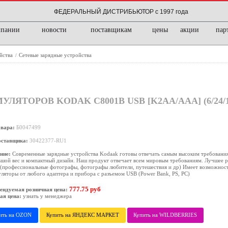
ФЕДЕРАЛЬНЫЙ ДИСТРИБЬЮТОР с 1997 года
мпании
новости
поставщикам
цены
акции
пар
ойства
Сетевые зарядные устройства
/
ЯТОРОВ KODAK C8001B USB [K2AA/AAA] (6/24/1
овара:
Б0047499
оставщика:
30422377-RU1
ние:
Современные зарядные устройства Kodaak готовы отвечать самым высоким требовани
шой вес и компактный дизайн. Наш продукт отвечает всем мировым требованиям. Лучшее 
(профессиональные фотографы, фотографы любители, путешествия и др) Имеет возможност
ляторы от любого адаптера и прибора с разъемом USB (Power Bank, PS, PC)
777.75 руб
ендуемая розничная цена:
ая цена:
узнать у менеджера
ить на OZON
Купить на ЯНДЕКС МАРКЕТ
Купить на WILDBERRIES