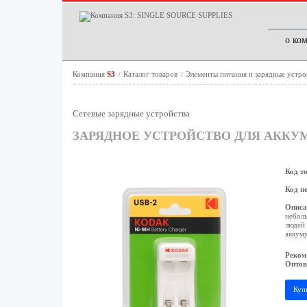
о ко
Компания
S3
Каталог товаров
Элементы питания и зарядные устр
/
/
Сетевые зарядные устройства
ЗАРЯДНОЕ УСТРОЙСТВО ДЛЯ АККУМУЛ
Код т
Код п
Описа
неболь
людей 
аккуму
Реком
Оптов
Куп