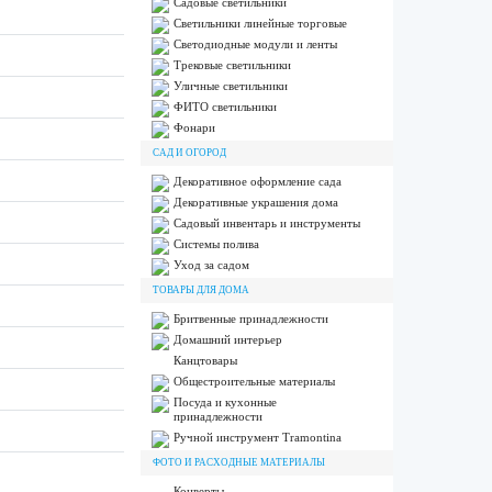
Садовые светильники
Светильники линейные торговые
Светодиодные модули и ленты
Трековые светильники
Уличные светильники
ФИТО светильники
Фонари
САД И ОГОРОД
Декоративное оформление сада
Декоративные украшения дома
Садовый инвентарь и инструменты
Системы полива
Уход за садом
ТОВАРЫ ДЛЯ ДОМА
Бритвенные принадлежности
Домашний интерьер
Канцтовары
Общестроительные материалы
Посуда и кухонные
принадлежности
Ручной инструмент Tramontina
ФОТО И РАСХОДНЫЕ МАТЕРИАЛЫ
Конверты