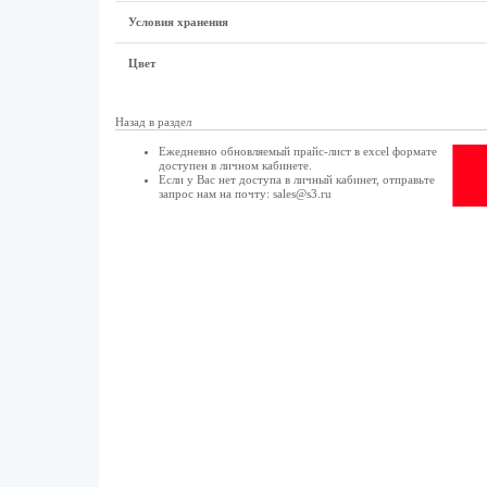
Условия хранения
Цвет
Назад в раздел
Ежедневно обновляемый прайс-лист в excel формате
доступен в
личном кабинете
.
Если у Вас нет доступа в
личный кабинет
, отправьте
запрос нам на почту:
sales@s3.ru