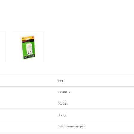
нет
C8001B
Kodak
1 год
Без аккумуляторов