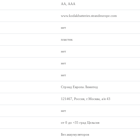
АА, ААА
www.kodakbatteries.strandeurope.com
нет
пластик
нет
нет
нет
Стрэнд Европа Лимитед
121467, Россия, г.Москва, а/я 43
нет
от 0 до +35 град Цельсия
Без аккумуляторов