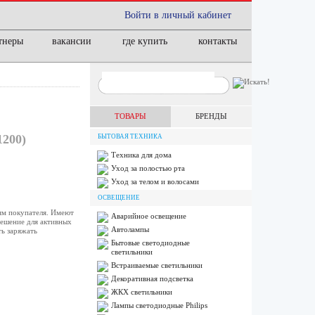
Войти в личный кабинет
тнеры
вакансии
где купить
контакты
ТОВАРЫ
БРЕНДЫ
200)
БЫТОВАЯ ТЕХНИКА
Техника для дома
Уход за полостью рта
Уход за телом и волосами
ОСВЕЩЕНИЕ
ям покупателя. Имеют
Аварийное освещение
решение для активных
Автолампы
ь заряжать
Бытовые светодиодные
светильники
Встраиваемые светильники
Декоративная подсветка
ЖКХ светильники
Лампы cветодиодные Philips