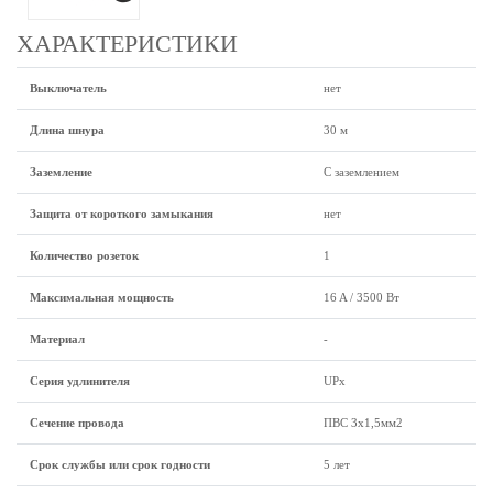
ХАРАКТЕРИСТИКИ
Выключатель
нет
Длина шнура
30 м
Заземление
C заземлением
Защита от короткого замыкания
нет
Количество розеток
1
Максимальная мощность
16 A / 3500 Вт
Материал
-
Серия удлинителя
UPx
Сечение провода
ПВС 3x1,5мм2
Срок службы или срок годности
5 лет