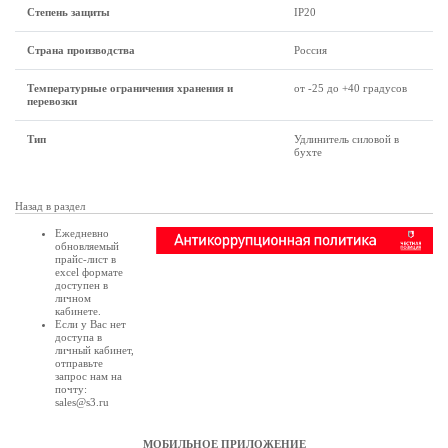
Степень защиты
IP20
Страна производства
Россия
Температурные ограничения хранения и
от -25 до +40 градусов
перевозки
Тип
Удлинитель силовой в
бухте
Назад в раздел
Ежедневно
обновляемый
прайс-лист в
excel формате
доступен в
личном
кабинете
.
Если у Вас нет
доступа в
личный кабинет
,
отправьте
запрос нам на
почту:
sales@s3.ru
МОБИЛЬНОЕ ПРИЛОЖЕНИЕ