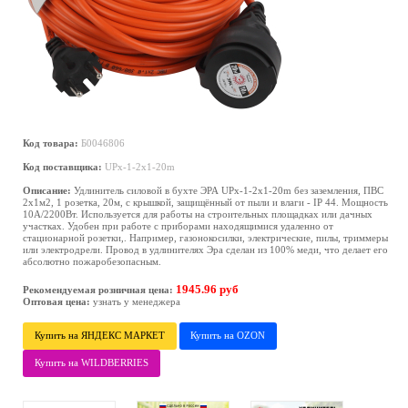
Код товара:
Б0046806
Код поставщика:
UPx-1-2x1-20m
Описание:
Удлинитель силовой в бухте ЭРА UPx-1-2x1-20m без заземления, ПВС
2х1м2, 1 розетка, 20м, с крышкой, защищённый от пыли и влаги - IP 44. Мощность
10А/2200Вт. Используется для работы на строительных площадках или дачных
участках. Удобен при работе с приборами находящимися удаленно от
стационарной розетки,. Например, газонокосилки, электрические, пилы, триммеры
или электродрели. Провод в удлинителях Эра сделан из 100% меди, что делает его
абсолютно пожаробезопасным.
1945.96 руб
Рекомендуемая розничная цена:
Оптовая цена:
узнать у менеджера
Купить на ЯНДЕКС МАРКЕТ
Купить на OZON
Купить на WILDBERRIES