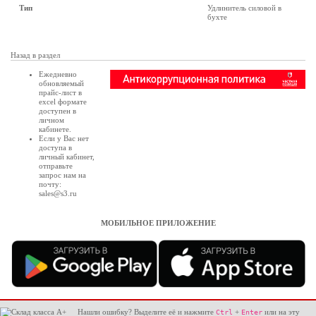
Тип
Удлинитель силовой в
бухте
Назад в раздел
Ежедневно
обновляемый
прайс-лист в
excel формате
доступен в
личном
кабинете
.
Если у Вас нет
доступа в
личный кабинет
,
отправьте
запрос нам на
почту:
sales@s3.ru
МОБИЛЬНОЕ ПРИЛОЖЕНИЕ
Нашли ошибку? Выделите её и нажмите
+
или на эту
Ctrl
Enter