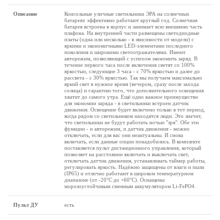
Описание
Консольные уличные светильники ЭРА на солнечных
батареях эффективно работают круглый год. Солнечная
батарея встроена в корпус и занимает всю внешнюю часть
плафона. На внутренней части размещены светодиодные
платы (одна или несколько - в звисимости от модели) с
яркими и экономичными LED-элементами последнего
поколения и широкими светоотражателями. Имеют
авторежим, позволяющий с успехом экономить заряд. В
течение первого часа после включения светят со 100%
яркостью, следующие 3 часа - с 70% яркостью и далее до
рассвета - с 30% яркостью. Так мы получаем максимально
яркий свет в нужное время (вечером, сразу после захода
солнца) и гарантию того, что дополнительного освещения
хватит до самого утра. Ещё одно важное преимущество
для экономии заряда - в светильники встроен датчик
движения. Освещение будет включено только в тот период,
когда рядом со светильником находятся люди. Это значит,
что светильники не будут работать ночью "зря". Обе эти
функции - и авторежим, и датчик движения - можно
отключать, если для вас они неактуальны. И снова
включать, если данные опции понадобились. В комплекте
поставляется пульт дистанционного управления, который
позволяет на расстоянии включать и выключать свет,
отключать датчик движения, устанавливать таймер работы,
регулировать яркость. Надёжно защищены от влаги и пыли
(IP65) и отлично работают в широком температурном
диапазоне (от -20°C до +60°C). Оснащены
морозоустойчивым сменным аккумулятором Li-FePO4.
Пульт ДУ
есть