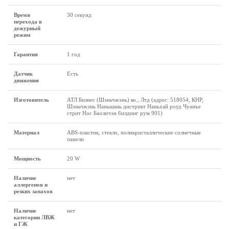
Время
30 секунд
перехода в
дежурный
режим
Гарантия
1 год
Датчик
Есть
движения
Изготовитель
АТЛ Бизнес (Шэньчжэнь) ко., Лтд (адрес: 518054, КНР,
Шэньчжэнь Наньшань дистрикт Наньхай роуд Чуанъе
стрит Нос Баоличэн билдинг рум 901)
Материал
ABS-пластик, стекло, поликристаллические солнечные
панели
Мощность
20 W
Наличие
нет
аллергенов и
резких запахов
Наличие
нет
категории ЛВЖ
и ГЖ