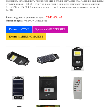
движения, устанавливать таймер работы, регулировать яркость. Надёжно защищены
от влаги и пыли (IP65) и отлично работают в широком температурном диапазоне
(от -20°C до +60°C). Оснащены морозоустойчивым сменным аккумулятором Li-
FePO4.
2701.63 руб
Рекомендуемая розничная цена:
Оптовая цена:
узнать у менеджера
Купить на OZON
Купить на WILDBERRIES
Купить на ЯНДЕКС МАРКЕТ