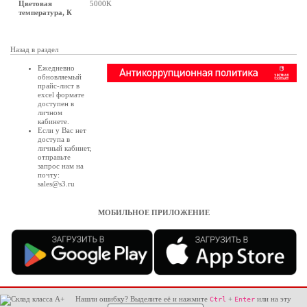
Цветовая
5000K
температура, К
Назад в раздел
Ежедневно
обновляемый
прайс-лист в
excel формате
доступен в
личном
кабинете
.
Если у Вас нет
доступа в
личный кабинет
,
отправьте
запрос нам на
почту:
sales@s3.ru
МОБИЛЬНОЕ ПРИЛОЖЕНИЕ
Нашли ошибку? Выделите её и нажмите
+
или на эту
Ctrl
Enter