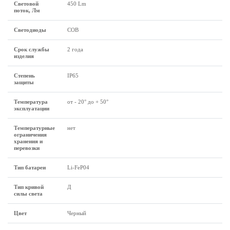
Световой
450 Lm
поток, Лм
Светодиоды
COB
Срок службы
2 года
изделия
Степень
IP65
защиты
Температура
от - 20° до + 50°
эксплуатации
Температурные
нет
ограничения
хранения и
перевозки
Тип батареи
Li-FeP04
Тип кривой
Д
силы света
Цвет
Черный