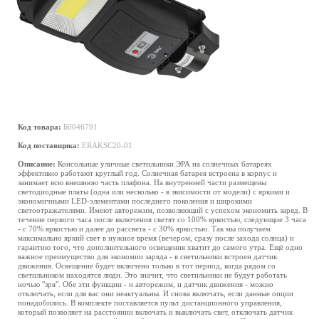
Код товара:
Б0046791
Код поставщика:
ERAKSC20-01
Описание:
Консольные уличные светильники ЭРА на солнечных батареях
эффективно работают круглый год. Солнечная батарея встроена в корпус и
занимает всю внешнюю часть плафона. На внутренней части размещены
светодиодные платы (одна или несколько - в звисимости от модели) с яркими и
экономичными LED-элементами последнего поколения и широкими
светоотражателями. Имеют авторежим, позволяющий с успехом экономить заряд. В
течение первого часа после включения светят со 100% яркостью, следующие 3 часа
- с 70% яркостью и далее до рассвета - с 30% яркостью. Так мы получаем
максимально яркий свет в нужное время (вечером, сразу после захода солнца) и
гарантию того, что дополнительного освещения хватит до самого утра. Ещё одно
важное преимущество для экономии заряда - в светильники встроен датчик
движения. Освещение будет включено только в тот период, когда рядом со
светильником находятся люди. Это значит, что светильники не будут работать
ночью "зря". Обе эти функции - и авторежим, и датчик движения - можно
отключать, если для вас они неактуальны. И снова включать, если данные опции
понадобились. В комплекте поставляется пульт дистанционного управления,
который позволяет на расстоянии включать и выключать свет, отключать датчик