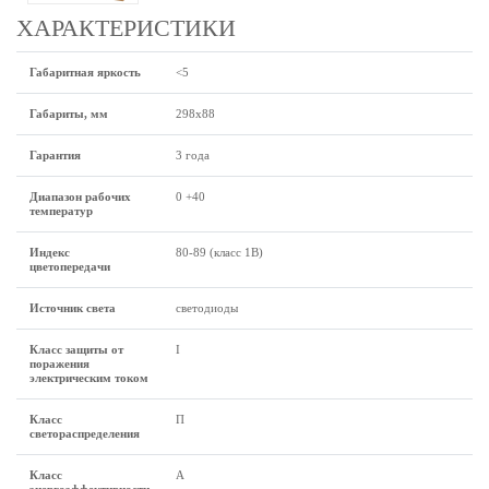
ХАРАКТЕРИСТИКИ
Габаритная яркость
<5
Габариты, мм
298х88
Гарантия
3 года
Диапазон рабочих
0 +40
температур
Индекс
80-89 (класс 1B)
цветопередачи
Источник света
светодиоды
Класс защиты от
I
поражения
электрическим током
Класс
П
светораспределения
Класс
А