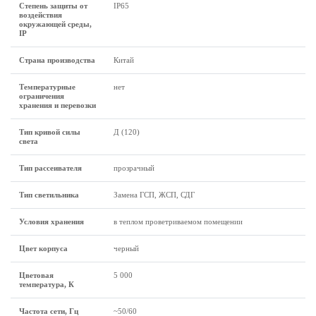
Степень защиты от
IP65
воздействия
окружающей среды,
IP
Страна производства
Китай
Температурные
нет
ограничения
хранения и перевозки
Тип кривой силы
Д (120)
света
Тип рассеивателя
прозрачный
Тип светильника
Замена ГСП, ЖСП, СДГ
Условия хранения
в теплом проветриваемом помещении
Цвет корпуса
черный
Цветовая
5 000
температура, К
Частота сети, Гц
~50/60