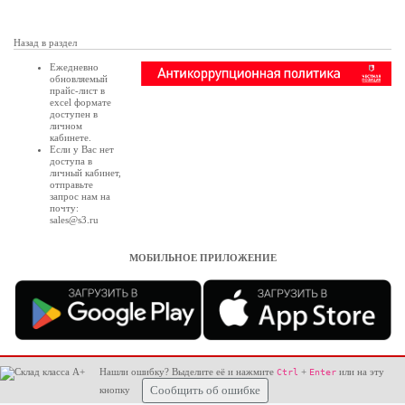
Назад в раздел
Ежедневно
обновляемый
прайс-лист в
excel формате
доступен в
личном
кабинете
.
Если у Вас нет
доступа в
личный кабинет
,
отправьте
запрос нам на
почту:
sales@s3.ru
МОБИЛЬНОЕ ПРИЛОЖЕНИЕ
Нашли ошибку? Выделите её и нажмите
+
или на эту
Ctrl
Enter
кнопку
Сообщить об ошибке