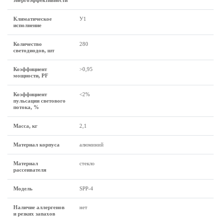
энергоэффективности
Климатическое
У1
исполнение
Количество
280
светодиодов, шт
Коэффициент
>0,95
мощности, PF
Коэффициент
<2%
пульсации светового
потока, %
Масса, кг
2,1
Материал корпуса
алюминий
Материал
стекло
рассеивателя
Модель
SPP-4
Наличие аллергенов
нет
и резких запахов