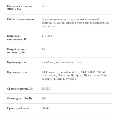
Наличие категории
нет
ЛВЖ и ГЖ
Область применения
Для освещения производственных помещений,
складов, пандусов, ангаров, торговых и выставочных
павильонов.
Питающее
170-265
напряжение, В
Потребляемая
150
мощность, Вт
Преимущества
малый вес, высокая светоотдача
Производитель
АТЛ Бизнес (ШэньчЖэнь) КО., ЛТД” (КНР, 518054,
Шэньчжэнь, Наньшань Дистрикт, Чуанъе стрит, Нос
Баоличэн Билдинг, рум 901)
Световой поток, Лм
15 000
Светоодача, Лм/Вт
100
Срок службы, час
50000